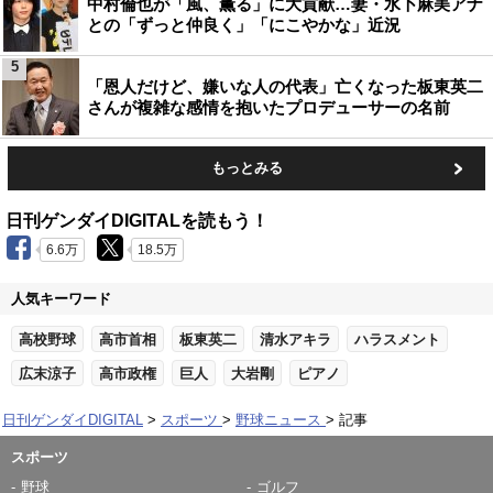
中村倫也が「風、薫る」に大貢献…妻・水卜麻美アナ
との「ずっと仲良く」「にこやかな」近況
5
「恩人だけど、嫌いな人の代表」亡くなった板東英二
さんが複雑な感情を抱いたプロデューサーの名前
もっとみる
日刊ゲンダイDIGITALを読もう！
6.6万
18.5万
人気キーワード
高校野球
高市首相
板東英二
清水アキラ
ハラスメント
広末涼子
高市政権
巨人
大岩剛
ピアノ
日刊ゲンダイDIGITAL
スポーツ
野球ニュース
記事
スポーツ
野球
ゴルフ