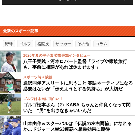
最新のスポーツ記事
野球
ゴルフ
格闘技
サッカー
その他
コラム
2026年夏の甲子園 監督突撃インタビュー
八王子実践・河本ロバート監督「ライブや家族旅行
も、事前に相談があれば休ませます」
スポーツ時々放談
通訳同伴アスリートに思うこと 英語ネーティブになる
必要はないが「伝えようとする気持ち」が大切だ
ゴルフは本当に面白い！
ゴルゴ松本さん（2）KABA.ちゃんと仲良くなって閃
いた “男”を出さなきゃいいんだ
山本由伸＆スクーバルは「伝説の左右両輪」になれる
か…ドジャースWS3連覇へ相乗効果に期待