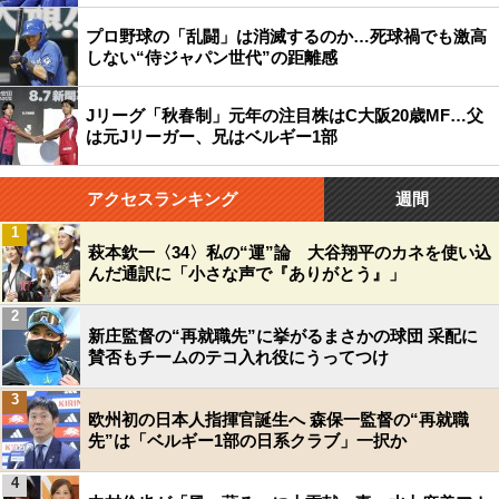
プロ野球の「乱闘」は消滅するのか…死球禍でも激高
しない“侍ジャパン世代”の距離感
Jリーグ「秋春制」元年の注目株はC大阪20歳MF…父
は元Jリーガー、兄はベルギー1部
アクセスランキング
週間
1
萩本欽一〈34〉私の“運”論 大谷翔平のカネを使い込
んだ通訳に「小さな声で『ありがとう』」
2
新庄監督の“再就職先”に挙がるまさかの球団 采配に
賛否もチームのテコ入れ役にうってつけ
3
欧州初の日本人指揮官誕生へ 森保一監督の“再就職
先”は「ベルギー1部の日系クラブ」一択か
4