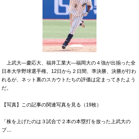
上武大―慶応大、福井工業大―福岡大の４強が出揃った全
日本大学野球選手権。12日から２日間、準決勝、決勝が行わ
れるが、ネット裏のスカウトたちの評価は定まってきたよう
だ。
【写真】この記事の関連写真を見る（19枚）
「株を上げたのは３試合で２本の本塁打を放った上武大の
ブ…