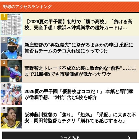
野球のアクセスランキング
1
【2026夏の甲子園】初戦で「勝つ高校」「負ける高
校」完全予想！横浜vs沖縄尚学の超好カードは…
2
新庄監督の“再就職先”に挙がるまさかの球団 采配に
賛否もチームのテコ入れ役にうってつけ
3
菅野智之トレード不成立の裏に致命的な“前科”…ここ
まで11勝4敗でも市場価値が低かったワケ
4
2026夏の甲子園「優勝校はココだ！」 本紙と専門家
が徹底予想、“対抗”含む5校を紹介
5
阪神藤川監督の「焦り」「短気」「采配」に大きな不
安…岡田前監督もチクリ「崩れてる感じするわ」
もっとみる