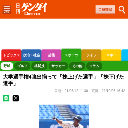
トピックス
政治・社会
芸能
スポーツ
ライフ
マネー
ボートレース
競輪
オートレース
野球
ゴルフ
格闘技
サッカー
その他
コラム
大学選手権4強出揃って「株上げた選手」「株下げた
選手」
公開：
21/06/12 11:30
更新：
21/10/06 16:42