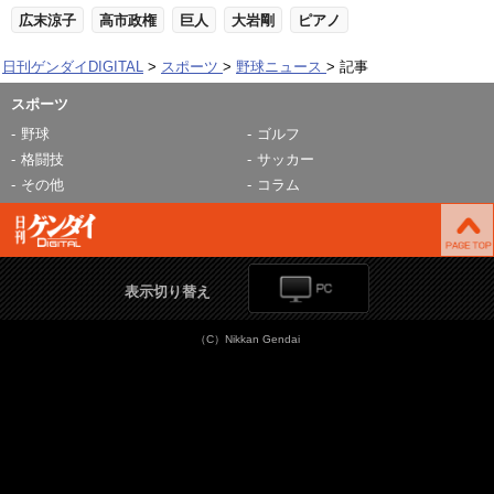
広末涼子
高市政権
巨人
大岩剛
ピアノ
日刊ゲンダイDIGITAL
スポーツ
野球ニュース
記事
スポーツ
野球
ゴルフ
格闘技
サッカー
その他
コラム
表示切り替え
（C）Nikkan Gendai