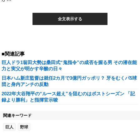
全文表示する
■関連記事
巨人ドラ1翁田大勢は桑田式“鬼指令”の成否を握る男 その潜在能
力と実父が明かす辛酸の日々
日本ハム新庄監督は就任2カ月で3億円ガッポリ？ 牙をむくパ5球
団と身内アンチの反動
2022年大谷翔平の“ルース超え”を阻むのはポストシーズン 「記
録より勝利」と指揮官示唆
関連キーワード
巨人
野球