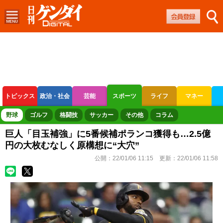
トピックス
政治・社会
芸能
スポーツ
ライフ
マネー
ボートレース
競輪
オートレース
野球
ゴルフ
格闘技
サッカー
その他
コラム
巨人「目玉補強」に5番候補ポランコ獲得も…2.5億
円の大枚むなしく原構想に“大穴”
公開：
22/01/06 11:15
更新：
22/01/06 11:58