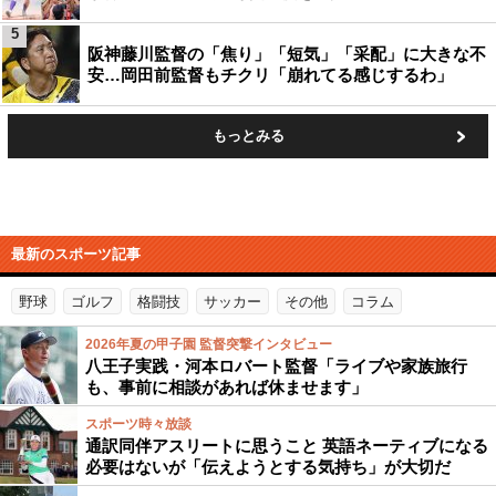
5
阪神藤川監督の「焦り」「短気」「采配」に大きな不
安…岡田前監督もチクリ「崩れてる感じするわ」
もっとみる
最新のスポーツ記事
野球
ゴルフ
格闘技
サッカー
その他
コラム
2026年夏の甲子園 監督突撃インタビュー
八王子実践・河本ロバート監督「ライブや家族旅行
も、事前に相談があれば休ませます」
スポーツ時々放談
通訳同伴アスリートに思うこと 英語ネーティブになる
必要はないが「伝えようとする気持ち」が大切だ