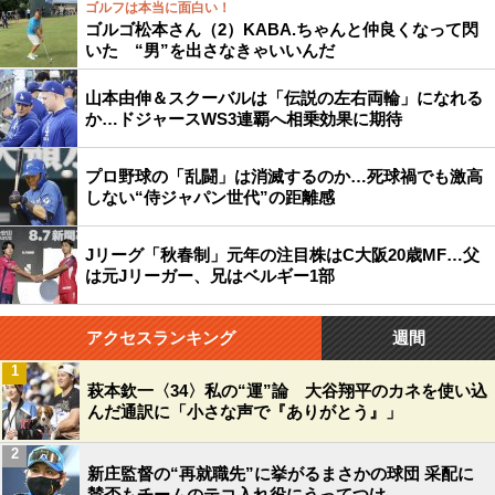
ゴルフは本当に面白い！
ゴルゴ松本さん（2）KABA.ちゃんと仲良くなって閃
いた “男”を出さなきゃいいんだ
山本由伸＆スクーバルは「伝説の左右両輪」になれる
か…ドジャースWS3連覇へ相乗効果に期待
プロ野球の「乱闘」は消滅するのか…死球禍でも激高
しない“侍ジャパン世代”の距離感
Jリーグ「秋春制」元年の注目株はC大阪20歳MF…父
は元Jリーガー、兄はベルギー1部
アクセスランキング
週間
1
萩本欽一〈34〉私の“運”論 大谷翔平のカネを使い込
んだ通訳に「小さな声で『ありがとう』」
2
新庄監督の“再就職先”に挙がるまさかの球団 采配に
賛否もチームのテコ入れ役にうってつけ