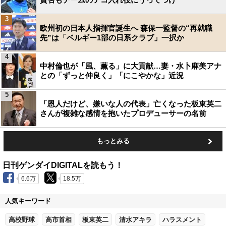
3
欧州初の日本人指揮官誕生へ 森保一監督の“再就職
先”は「ベルギー1部の日系クラブ」一択か
4
中村倫也が「風、薫る」に大貢献…妻・水卜麻美アナ
との「ずっと仲良く」「にこやかな」近況
5
「恩人だけど、嫌いな人の代表」亡くなった板東英二
さんが複雑な感情を抱いたプロデューサーの名前
もっとみる
日刊ゲンダイDIGITALを読もう！
6.6万
18.5万
人気キーワード
高校野球
高市首相
板東英二
清水アキラ
ハラスメント