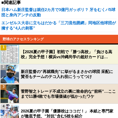
■関連記事
日本ハム新庄監督は就任2カ月で3億円ガッポリ？ 牙をむくパ5球
団と身内アンチの反動
エンゼルス大谷に立ちはだかる「三刀流包囲網」同地区他球団が
擁する“4人の刺客”
野球のアクセスランキング
1
【2026夏の甲子園】初戦で「勝つ高校」「負ける高
校」完全予想！横浜vs沖縄尚学の超好カードは…
2
新庄監督の“再就職先”に挙がるまさかの球団 采配に
賛否もチームのテコ入れ役にうってつけ
3
菅野智之トレード不成立の裏に致命的な“前科”…ここ
まで11勝4敗でも市場価値が低かったワケ
4
2026夏の甲子園「優勝校はココだ！」 本紙と専門家
が徹底予想、“対抗”含む5校を紹介