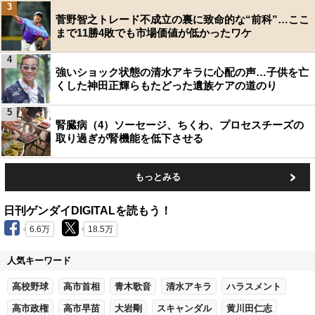
3
菅野智之トレード不成立の裏に致命的な“前科”…ここ
まで11勝4敗でも市場価値が低かったワケ
4
強いショック状態の清水アキラに心配の声…子供を亡
くした神田正輝らもたどった遺族ケアの道のり
5
腎臓病（4）ソーセージ、ちくわ、プロセスチーズの
取り過ぎが腎機能を低下させる
もっとみる
日刊ゲンダイDIGITALを読もう！
6.6万
18.5万
人気キーワード
高校野球
高市首相
青木歌音
清水アキラ
ハラスメント
高市政権
高市早苗
大岩剛
スキャンダル
黄川田仁志