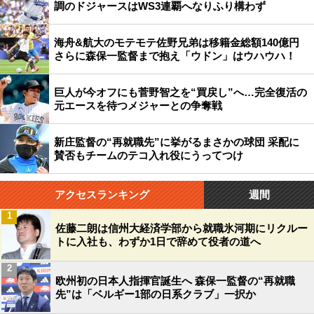
調のドジャースはWS3連覇へなりふり構わず
海舟&航大のモテモテ佐野兄弟は移籍金総額140億円
さらに森保一監督まで抱え「ウドン」はウハウハ！
巨人が今オフにも菅野智之を“買戻し”へ…完全復活の
元エースを待つメジャーとの争奪戦
新庄監督の“再就職先”に挙がるまさかの球団 采配に
賛否もチームのテコ入れ役にうってつけ
アクセスランキング
週間
1
佐藤二朗は信州大経済学部から就職氷河期にリクルー
トに入社も、わずか1日で辞めて役者の道へ
2
欧州初の日本人指揮官誕生へ 森保一監督の“再就職
先”は「ベルギー1部の日系クラブ」一択か