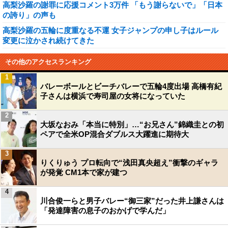
高梨沙羅の謝罪に応援コメント3万件 「もう謝らないで」「日本
の誇り」の声も
高梨沙羅の五輪に度重なる不運 女子ジャンプの申し子はルール
変更に泣かされ続けてきた
その他のアクセスランキング
1
バレーボールとビーチバレーで五輪4度出場 高橋有紀
子さんは横浜で寿司屋の女将になっていた
2
大坂なおみ「本当に特別」…“お兄さん”錦織圭との初
ペアで全米OP混合ダブルス大躍進に期待大
3
りくりゅう プロ転向で“浅田真央超え”衝撃のギャラ
が発覚 CM1本で家が建つ
4
川合俊一らと男子バレー“御三家”だった井上謙さんは
「発達障害の息子のおかげで学んだ」