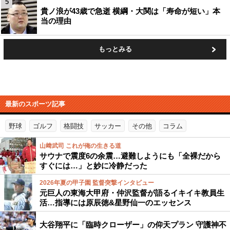
5
貴ノ浪が43歳で急逝 横綱・大関は「寿命が短い」本
当の理由
もっとみる
最新のスポーツ記事
野球
ゴルフ
格闘技
サッカー
その他
コラム
山﨑武司 これが俺の生きる道
サウナで震度6の余震…避難しようにも「全裸だから
すぐには…」と妙に冷静だった
2026年夏の甲子園 監督突撃インタビュー
元巨人の東海大甲府・仲沢監督が語るイキイキ教員生
活…指導には原辰徳&星野仙一のエッセンス
大谷翔平に「臨時クローザー」の仰天プラン 守護神不