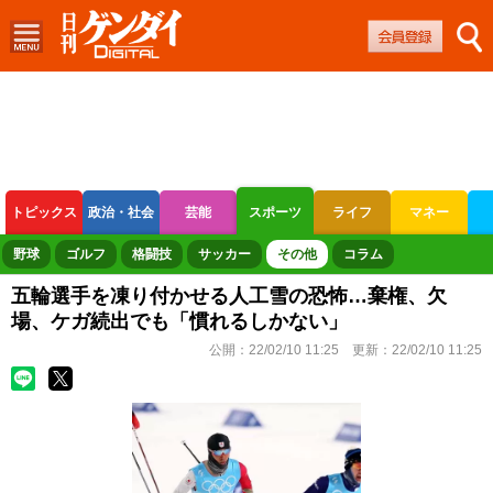
トピックス
政治・社会
芸能
スポーツ
ライフ
マネー
ボートレース
競輪
オートレース
野球
ゴルフ
格闘技
サッカー
その他
コラム
五輪選手を凍り付かせる人工雪の恐怖…棄権、欠
場、ケガ続出でも「慣れるしかない」
公開：
22/02/10 11:25
更新：
22/02/10 11:25