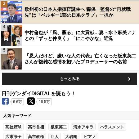
3
欧州初の日本人指揮官誕生へ 森保一監督の“再就職
先”は「ベルギー1部の日系クラブ」一択か
4
中村倫也が「風、薫る」に大貢献…妻・水卜麻美アナ
との「ずっと仲良く」「にこやかな」近況
5
「恩人だけど、嫌いな人の代表」亡くなった板東英二
さんが複雑な感情を抱いたプロデューサーの名前
もっとみる
日刊ゲンダイDIGITALを読もう！
6.6万
18.5万
人気キーワード
高校野球
高市首相
板東英二
清水アキラ
ハラスメント
広末涼子
高市政権
巨人
大岩剛
ピアノ