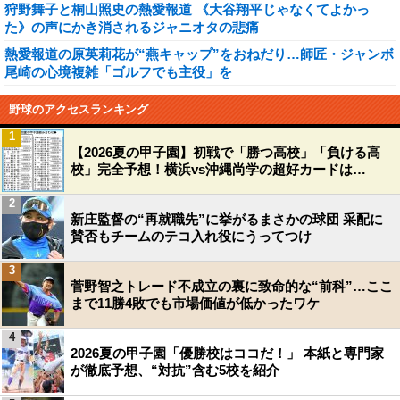
狩野舞子と桐山照史の熱愛報道 《大谷翔平じゃなくてよかっ
た》の声にかき消されるジャニオタの悲痛
熱愛報道の原英莉花が“燕キャップ”をおねだり…師匠・ジャンボ
尾崎の心境複雑「ゴルフでも主役」を
野球のアクセスランキング
1
【2026夏の甲子園】初戦で「勝つ高校」「負ける高
校」完全予想！横浜vs沖縄尚学の超好カードは…
2
新庄監督の“再就職先”に挙がるまさかの球団 采配に
賛否もチームのテコ入れ役にうってつけ
3
菅野智之トレード不成立の裏に致命的な“前科”…ここ
まで11勝4敗でも市場価値が低かったワケ
4
2026夏の甲子園「優勝校はココだ！」 本紙と専門家
が徹底予想、“対抗”含む5校を紹介