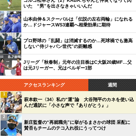
ゴルゴ松本さん（2）KABA.ちゃんと仲良くなって閃
いた “男”を出さなきゃいいんだ
山本由伸＆スクーバルは「伝説の左右両輪」になれる
か…ドジャースWS3連覇へ相乗効果に期待
プロ野球の「乱闘」は消滅するのか…死球禍でも激高
しない“侍ジャパン世代”の距離感
Jリーグ「秋春制」元年の注目株はC大阪20歳MF…父
は元Jリーガー、兄はベルギー1部
アクセスランキング
週間
1
萩本欽一〈34〉私の“運”論 大谷翔平のカネを使い込
んだ通訳に「小さな声で『ありがとう』」
2
新庄監督の“再就職先”に挙がるまさかの球団 采配に
賛否もチームのテコ入れ役にうってつけ