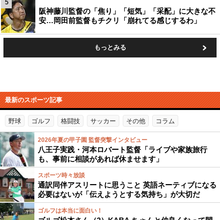
5
阪神藤川監督の「焦り」「短気」「采配」に大きな不
安…岡田前監督もチクリ「崩れてる感じするわ」
もっとみる
最新のスポーツ記事
野球
ゴルフ
格闘技
サッカー
その他
コラム
2026年夏の甲子園 監督突撃インタビュー
八王子実践・河本ロバート監督「ライブや家族旅行
も、事前に相談があれば休ませます」
スポーツ時々放談
通訳同伴アスリートに思うこと 英語ネーティブになる
必要はないが「伝えようとする気持ち」が大切だ
ゴルフは本当に面白い！