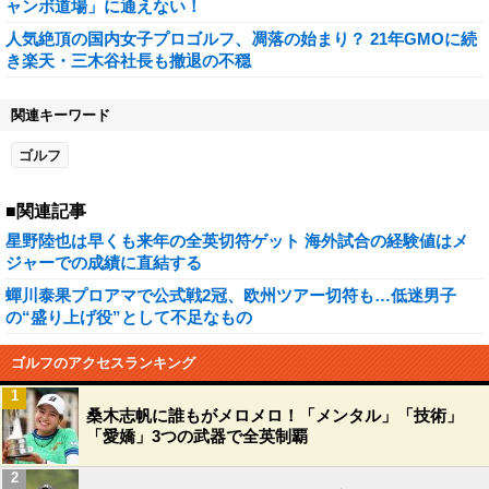
ャンボ道場」に通えない！
人気絶頂の国内女子プロゴルフ、凋落の始まり？ 21年GMOに続
き楽天・三木谷社長も撤退の不穏
関連キーワード
ゴルフ
■関連記事
星野陸也は早くも来年の全英切符ゲット 海外試合の経験値はメ
ジャーでの成績に直結する
蟬川泰果プロアマで公式戦2冠、欧州ツアー切符も…低迷男子
の“盛り上げ役”として不足なもの
ゴルフのアクセスランキング
1
桑木志帆に誰もがメロメロ！「メンタル」「技術」
「愛嬌」3つの武器で全英制覇
2