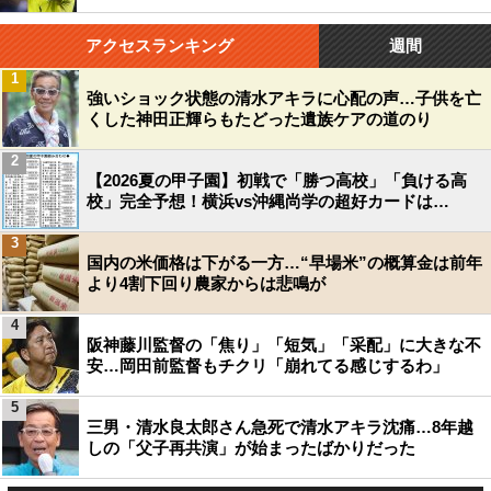
アクセスランキング
週間
1
強いショック状態の清水アキラに心配の声…子供を亡
くした神田正輝らもたどった遺族ケアの道のり
2
【2026夏の甲子園】初戦で「勝つ高校」「負ける高
校」完全予想！横浜vs沖縄尚学の超好カードは…
3
国内の米価格は下がる一方…“早場米”の概算金は前年
より4割下回り農家からは悲鳴が
4
阪神藤川監督の「焦り」「短気」「采配」に大きな不
安…岡田前監督もチクリ「崩れてる感じするわ」
5
三男・清水良太郎さん急死で清水アキラ沈痛…8年越
しの「父子再共演」が始まったばかりだった