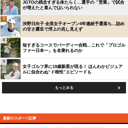
JGTOの残念すぎる体たらく…選手の「営業」で試合
が増えたと喜んではいられない
3
渋野日向子 全英女子オープン4年連続予選落ち…詰め
の甘さ露呈で浮上の兆し見えず
4
短すぎるコースでバーディー合戦…これで「プロゴル
ファー日本一」を名乗れるのか
5
女子ゴルフ界に19歳新星が現る！ ほんわかビジュア
ルに似合わぬ“ド根性”エピソードも
もっとみる
最新のスポーツ記事