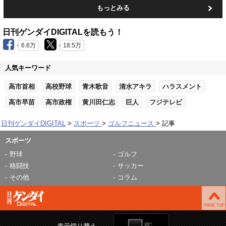
もっとみる
日刊ゲンダイDIGITALを読もう！
6.6万
18.5万
人気キーワード
高市首相
高校野球
青木歌音
清水アキラ
ハラスメント
高市早苗
高市政権
黄川田仁志
巨人
フジテレビ
日刊ゲンダイDIGITAL
スポーツ
ゴルフニュース
記事
スポーツ
野球
ゴルフ
格闘技
サッカー
その他
コラム