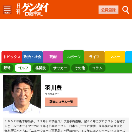
トピックス
政治・社会
芸能
スポーツ
ライフ
マネー
ボートレース
競輪
オートレース
野球
ゴルフ
格闘技
サッカー
その他
コラム
羽川豊
プロゴルファー
著者のコラム一覧
１９５７年栃木県出身。７９年日本学生ゴルフ選手権優勝。翌８０年にプロテストに合格す
ると、ルーキーイヤーの８１年は日本オープン、日本シリーズに優勝。同年代の湯原信光、
倉本昌弘とともに「ニューウェーブ三羽烏」と呼ばれた。８２年にはメジャーのマスターズ