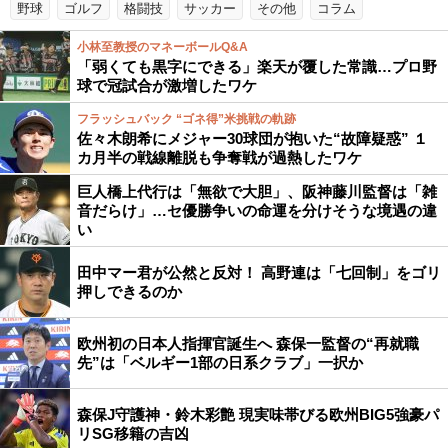
野球
ゴルフ
格闘技
サッカー
その他
コラム
小林至教授のマネーボールQ&A
「弱くても黒字にできる」楽天が覆した常識…プロ野
球で冠試合が激増したワケ
フラッシュバック “ゴネ得”米挑戦の軌跡
佐々木朗希にメジャー30球団が抱いた“故障疑惑” １
カ月半の戦線離脱も争奪戦が過熱したワケ
巨人橋上代行は「無欲で大胆」、阪神藤川監督は「雑
音だらけ」…セ優勝争いの命運を分けそうな境遇の違
い
田中マー君が公然と反対！ 高野連は「七回制」をゴリ
押しできるのか
欧州初の日本人指揮官誕生へ 森保一監督の“再就職
先”は「ベルギー1部の日系クラブ」一択か
森保J守護神・鈴木彩艶 現実味帯びる欧州BIG5強豪パ
リSG移籍の吉凶