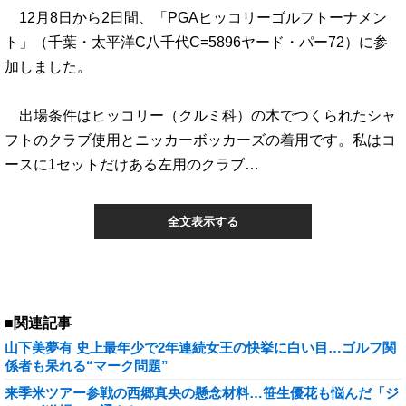
12月8日から2日間、「PGAヒッコリーゴルフトーナメン
ト」（千葉・太平洋C八千代C=5896ヤード・パー72）に参
加しました。
出場条件はヒッコリー（クルミ科）の木でつくられたシャ
フトのクラブ使用とニッカーボッカーズの着用です。私はコ
ースに1セットだけある左用のクラブ…
全文表示する
■関連記事
山下美夢有 史上最年少で2年連続女王の快挙に白い目…ゴルフ関
係者も呆れる“マーク問題”
来季米ツアー参戦の西郷真央の懸念材料…笹生優花も悩んだ「ジ