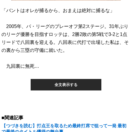
「バントはオレが捕るから、おまえは絶対に捕るな」
2005年、パ・リーグのプレーオフ第2ステージ。31年ぶり
のリーグ優勝を目指すロッテは、2勝2敗の第5戦で3-2と1点
リードで八回裏を迎える。八回表に代打で出場した私は、そ
の裏から三塁の守備に就いた。
九回裏に無死…
全文表示する
■関連記事
【つづきを読む】打点王を取るため最終打席で狙って一発 最初
で最後のタイトル獲得の舞台裏