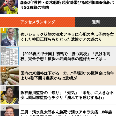
森保J守護神・鈴木彩艶 現実味帯びる欧州BIG5強豪パ
リSG移籍の吉凶
アクセスランキング
週間
1
強いショック状態の清水アキラに心配の声…子供を亡
くした神田正輝らもたどった遺族ケアの道のり
2
【2026夏の甲子園】初戦で「勝つ高校」「負ける高
校」完全予想！横浜vs沖縄尚学の超好カードは…
3
国内の米価格は下がる一方…“早場米”の概算金は前年
より4割下回り農家からは悲鳴が
4
阪神藤川監督の「焦り」「短気」「采配」に大きな不
安…岡田前監督もチクリ「崩れてる感じするわ」
5
三男・清水良太郎さん急死で清水アキラ沈痛…8年越