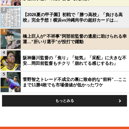
2
【2026夏の甲子園】初戦で「勝つ高校」「負ける高
校」完全予想！横浜vs沖縄尚学の超好カードは…
3
橋上巨人が“不祥事”阿部前監督の遺産に助けられる幸
運…“肝いり選手”が投打で躍動
4
阪神藤川監督の「焦り」「短気」「采配」に大きな不
安…岡田前監督もチクリ「崩れてる感じするわ」
5
菅野智之トレード不成立の裏に致命的な“前科”…ここ
まで11勝4敗でも市場価値が低かったワケ
もっとみる