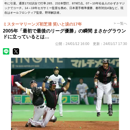
年に引退。通算1732試合で打率.265、232本塁打、879打点。07～10年社会人のかずさマジ
ックでコーチ。14～19年セガサミー監督を務め、日本選手権準優勝、都市対抗4強など。現
在はオールフロンティア監督。野球解説者。
> 一覧へ
ミスターマリーンズ初芝清 笑いと涙の17年
2005年「最初で最後のリーグ優勝」の瞬間 まさかグラウン
ドに立っているとは…
公開：
24/01/12 16:00
更新：
24/01/17 17:30