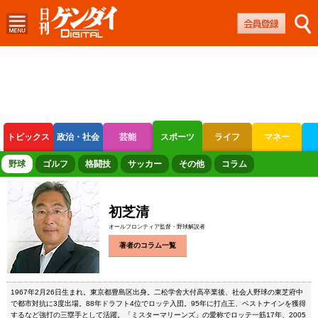
トピックス
政治・社会
芸能
スポーツ
ライフ
マネー
ボートレース
競輪
オートレース
野球
ゴルフ
格闘技
サッカー
その他
コラム
初芝清
オールフロンティア監督・野球解説者
著者のコラム一覧
1967年2月26日生まれ。東京都豊島区出身。二松学舍大付高卒業後、社会人野球の東芝府中
で都市対抗に3度出場。88年ドラフト4位でロッテ入団。95年に打点王、ベストナインを獲得
するなど強打の三塁手として活躍。「ミスターマリーンズ」の愛称でロッテ一筋17年、2005