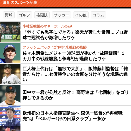
最新のスポーツ記事
野球
ゴルフ
格闘技
サッカー
その他
コラム
小林至教授のマネーボールQ&A
「弱くても黒字にできる」楽天が覆した常識…プロ野
球で冠試合が激増したワケ
フラッシュバック “ゴネ得”米挑戦の軌跡
佐々木朗希にメジャー30球団が抱いた“故障疑惑” １
カ月半の戦線離脱も争奪戦が過熱したワケ
巨人橋上代行は「無欲で大胆」、阪神藤川監督は「雑
音だらけ」…セ優勝争いの命運を分けそうな境遇の違
い
田中マー君が公然と反対！ 高野連は「七回制」をゴリ
押しできるのか
欧州初の日本人指揮官誕生へ 森保一監督の“再就職
先”は「ベルギー1部の日系クラブ」一択か