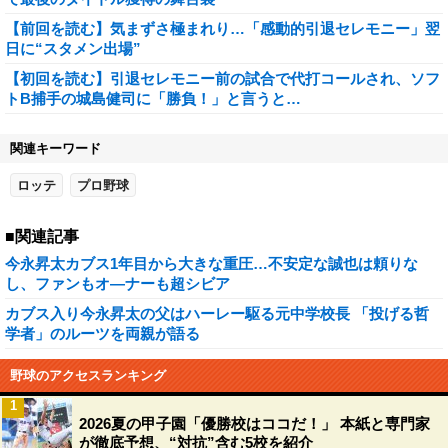
【前回を読む】気まずさ極まれり…「感動的引退セレモニー」翌
日に“スタメン出場”
【初回を読む】引退セレモニー前の試合で代打コールされ、ソフ
トB捕手の城島健司に「勝負！」と言うと…
関連キーワード
ロッテ
プロ野球
■関連記事
今永昇太カブス1年目から大きな重圧…不安定な誠也は頼りな
し、ファンもオ―ナーも超シビア
カブス入り今永昇太の父はハーレー駆る元中学校長 「投げる哲
学者」のルーツを両親が語る
野球のアクセスランキング
1
2026夏の甲子園「優勝校はココだ！」 本紙と専門家
が徹底予想、“対抗”含む5校を紹介