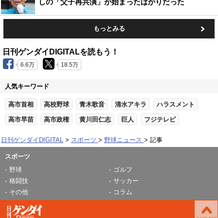
しの「父子再共演」が始まったばかりだった
もっとみる
日刊ゲンダイDIGITALを読もう！
6.6万
18.5万
人気キーワード
高市首相
高校野球
青木歌音
清水アキラ
ハラスメント
高市早苗
高市政権
黄川田仁志
巨人
フジテレビ
日刊ゲンダイDIGITAL
スポーツ
野球ニュース
記事
スポーツ
野球
ゴルフ
格闘技
サッカー
その他
コラム