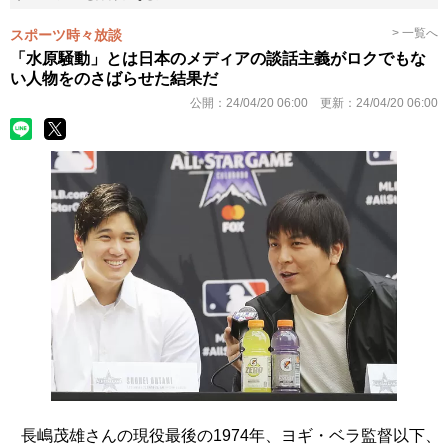
> 一覧へ
スポーツ時々放談
「水原騒動」とは日本のメディアの談話主義がロクでもな
い人物をのさばらせた結果だ
公開：
24/04/20 06:00
更新：
24/04/20 06:00
長嶋茂雄さんの現役最後の1974年、ヨギ・ベラ監督以下、