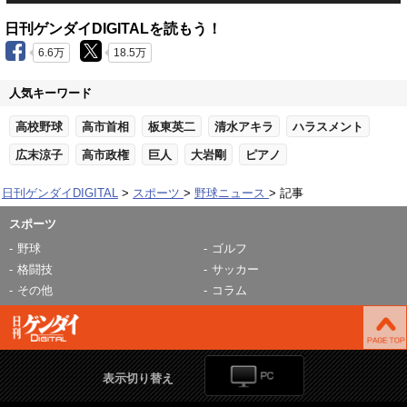
日刊ゲンダイDIGITALを読もう！
6.6万
18.5万
人気キーワード
高校野球
高市首相
板東英二
清水アキラ
ハラスメント
広末涼子
高市政権
巨人
大岩剛
ピアノ
日刊ゲンダイDIGITAL
スポーツ
野球ニュース
記事
スポーツ
野球
ゴルフ
格闘技
サッカー
その他
コラム
表示切り替え