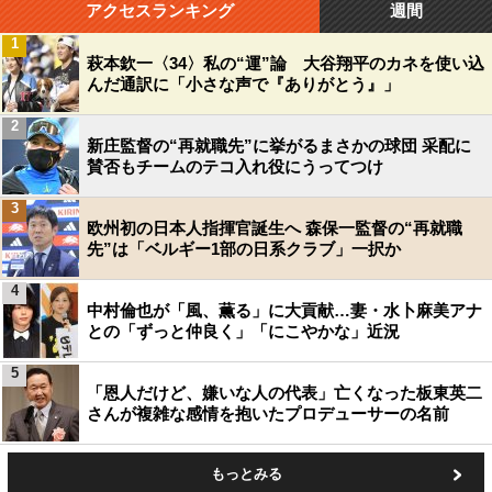
アクセスランキング
週間
1
萩本欽一〈34〉私の“運”論 大谷翔平のカネを使い込
んだ通訳に「小さな声で『ありがとう』」
2
新庄監督の“再就職先”に挙がるまさかの球団 采配に
賛否もチームのテコ入れ役にうってつけ
3
欧州初の日本人指揮官誕生へ 森保一監督の“再就職
先”は「ベルギー1部の日系クラブ」一択か
4
中村倫也が「風、薫る」に大貢献…妻・水卜麻美アナ
との「ずっと仲良く」「にこやかな」近況
5
「恩人だけど、嫌いな人の代表」亡くなった板東英二
さんが複雑な感情を抱いたプロデューサーの名前
もっとみる