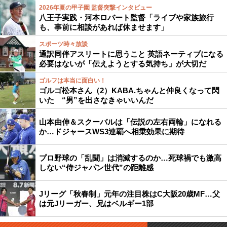
2026年夏の甲子園 監督突撃インタビュー
八王子実践・河本ロバート監督「ライブや家族旅行
も、事前に相談があれば休ませます」
スポーツ時々放談
通訳同伴アスリートに思うこと 英語ネーティブになる
必要はないが「伝えようとする気持ち」が大切だ
ゴルフは本当に面白い！
ゴルゴ松本さん（2）KABA.ちゃんと仲良くなって閃
いた “男”を出さなきゃいいんだ
山本由伸＆スクーバルは「伝説の左右両輪」になれる
か…ドジャースWS3連覇へ相乗効果に期待
プロ野球の「乱闘」は消滅するのか…死球禍でも激高
しない“侍ジャパン世代”の距離感
Jリーグ「秋春制」元年の注目株はC大阪20歳MF…父
は元Jリーガー、兄はベルギー1部