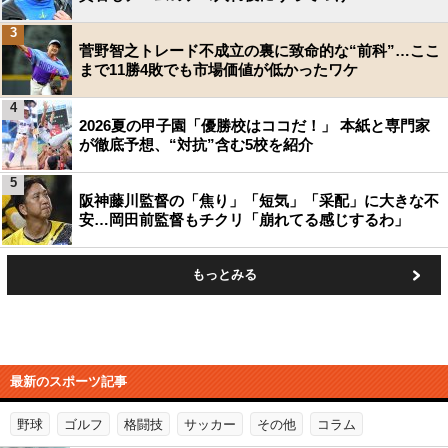
3
菅野智之トレード不成立の裏に致命的な“前科”…ここ
まで11勝4敗でも市場価値が低かったワケ
4
2026夏の甲子園「優勝校はココだ！」 本紙と専門家
が徹底予想、“対抗”含む5校を紹介
5
阪神藤川監督の「焦り」「短気」「采配」に大きな不
安…岡田前監督もチクリ「崩れてる感じするわ」
もっとみる
最新のスポーツ記事
野球
ゴルフ
格闘技
サッカー
その他
コラム