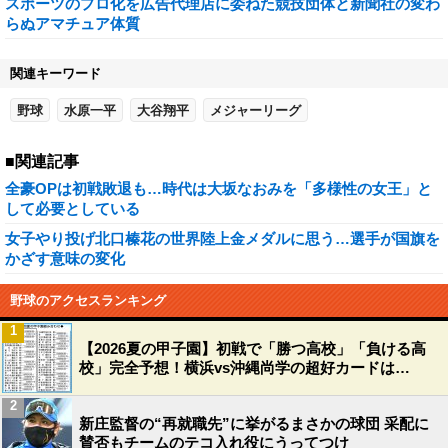
スポーツのプロ化を広告代理店に委ねた競技団体と新聞社の変わ
らぬアマチュア体質
関連キーワード
野球
水原一平
大谷翔平
メジャーリーグ
■関連記事
全豪OPは初戦敗退も…時代は大坂なおみを「多様性の女王」と
して必要としている
女子やり投げ北口榛花の世界陸上金メダルに思う…選手が国旗を
かざす意味の変化
野球のアクセスランキング
1
【2026夏の甲子園】初戦で「勝つ高校」「負ける高
校」完全予想！横浜vs沖縄尚学の超好カードは…
2
新庄監督の“再就職先”に挙がるまさかの球団 采配に
賛否もチームのテコ入れ役にうってつけ