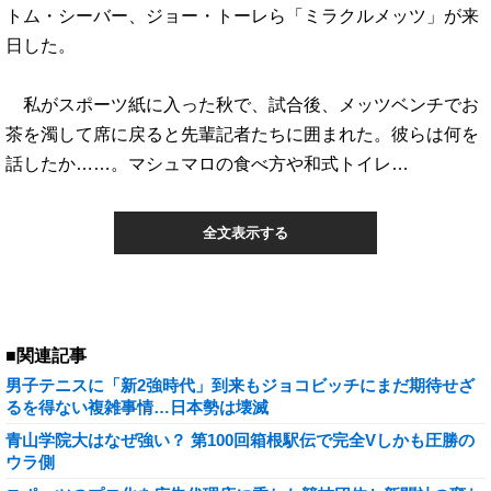
トム・シーバー、ジョー・トーレら「ミラクルメッツ」が来
日した。
私がスポーツ紙に入った秋で、試合後、メッツベンチでお
茶を濁して席に戻ると先輩記者たちに囲まれた。彼らは何を
話したか……。マシュマロの食べ方や和式トイレ…
全文表示する
■関連記事
男子テニスに「新2強時代」到来もジョコビッチにまだ期待せざ
るを得ない複雑事情…日本勢は壊滅
青山学院大はなぜ強い？ 第100回箱根駅伝で完全Vしかも圧勝の
ウラ側