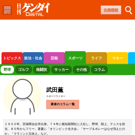
トピックス
政治・社会
芸能
スポーツ
ライフ
マネー
ボートレース
競輪
オートレース
野球
ゴルフ
格闘技
サッカー
その他
コラム
武田薫
スポーツライター
著者のコラム一覧
１９５０年、宮城県仙台市出身。７４年に報知新聞社に入社し、野球、陸上、テニスを担
当、８５年からフリー。著書に「オリンピック全大会」「サーブ＆ボレーはなぜ消えたの
か」「マラソンと日本人」など。