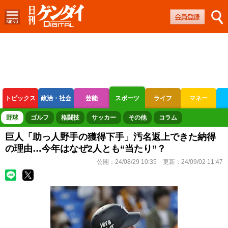
トピックス
政治・社会
芸能
スポーツ
ライフ
マネー
ボートレース
競輪
オートレース
野球
ゴルフ
格闘技
サッカー
その他
コラム
巨人「助っ人野手の獲得下手」汚名返上できた納得
の理由…今年はなぜ2人とも“当たり”？
公開：
24/08/29 10:35
更新：
24/09/02 11:47