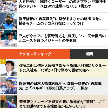
大谷翔平に「臨時クローザー」の仰天プラン 守護神不
調のドジャースはWS3連覇へなりふり構わず
新庄監督の“再就職先”に挙がるまさかの球団 采配に
賛否もチームのテコ入れ役にうってつけ
巨人が今オフにも菅野智之を“買戻し”へ…完全復活の
元エースを待つメジャーとの争奪戦
アクセスランキング
週間
1
佐藤二朗は信州大経済学部から就職氷河期にリクルー
トに入社も、わずか1日で辞めて役者の道へ
2
欧州初の日本人指揮官誕生へ 森保一監督の“再就職
先”は「ベルギー1部の日系クラブ」一択か
3
菅野智之トレード不成立の裏に致命的な“前科”…ここ
まで11勝4敗でも市場価値が低かったワケ