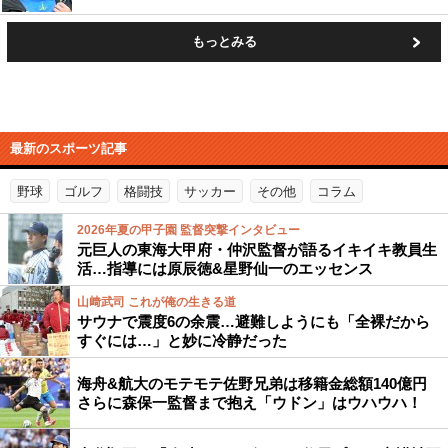
もっとみる
最新のスポーツ記事
野球
ゴルフ
格闘技
サッカー
その他
コラム
2026年夏の甲子園 監督突撃インタビュー
元巨人の東海大甲府・仲沢監督が語るイキイキ教員生
活…指導には原辰徳&星野仙一のエッセンス
山﨑武司 これが俺の生きる道
サウナで震度6の余震…避難しようにも「全裸だから
すぐには…」と妙に冷静だった
海舟&航大のモテモテ佐野兄弟は移籍金総額140億円
さらに森保一監督まで抱え「ウドン」はウハウハ！