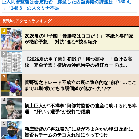
巨人阿部監督は会見拒否…露呈した西舘勇陽の課題は「150.4」
→「146.6」のスタミナ不足
野球のアクセスランキング
1
2026夏の甲子園「優勝校はココだ！」 本紙と専門家
が徹底予想、“対抗”含む5校を紹介
2
【2026夏の甲子園】初戦で「勝つ高校」「負ける高
校」完全予想！横浜vs沖縄尚学の超好カードは…
3
菅野智之トレード不成立の裏に致命的な“前科”…ここ
まで11勝4敗でも市場価値が低かったワケ
4
橋上巨人が“不祥事”阿部前監督の遺産に助けられる幸
運…“肝いり選手”が投打で躍動
5
新庄監督の“再就職先”に挙がるまさかの球団 采配に
賛否もチームのテコ入れ役にうってつけ