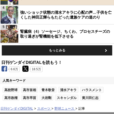
4
強いショック状態の清水アキラに心配の声…子供を亡
くした神田正輝らもたどった遺族ケアの道のり
5
腎臓病（4）ソーセージ、ちくわ、プロセスチーズの
取り過ぎが腎機能を低下させる
もっとみる
日刊ゲンダイDIGITALを読もう！
6.6万
18.5万
人気キーワード
高校野球
高市首相
青木歌音
清水アキラ
ハラスメント
高市政権
高市早苗
大岩剛
スキャンダル
黄川田仁志
日刊ゲンダイDIGITAL
スポーツ
野球ニュース
記事