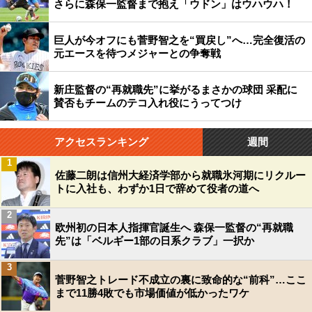
さらに森保一監督まで抱え「ウドン」はウハウハ！
巨人が今オフにも菅野智之を“買戻し”へ…完全復活の
元エースを待つメジャーとの争奪戦
新庄監督の“再就職先”に挙がるまさかの球団 采配に
賛否もチームのテコ入れ役にうってつけ
アクセスランキング
週間
1
佐藤二朗は信州大経済学部から就職氷河期にリクルー
トに入社も、わずか1日で辞めて役者の道へ
2
欧州初の日本人指揮官誕生へ 森保一監督の“再就職
先”は「ベルギー1部の日系クラブ」一択か
3
菅野智之トレード不成立の裏に致命的な“前科”…ここ
まで11勝4敗でも市場価値が低かったワケ