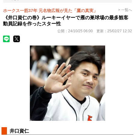
> 一覧へ
ホークス一筋37年 元名物広報が見た「鷹の真実」
《井口資仁の巻》ルーキーイヤーで雁の巣球場の最多観客
動員記録を作ったスター性
公開：
24/10/25 06:00
更新：
25/02/27 12:32
井口資仁