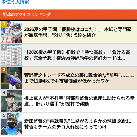
を使う人情家
野球のアクセスランキング
1
2026夏の甲子園「優勝校はココだ！」 本紙と専門家
が徹底予想、“対抗”含む5校を紹介
2
【2026夏の甲子園】初戦で「勝つ高校」「負ける高
校」完全予想！横浜vs沖縄尚学の超好カードは…
3
菅野智之トレード不成立の裏に致命的な“前科”…ここ
まで11勝4敗でも市場価値が低かったワケ
4
橋上巨人が“不祥事”阿部前監督の遺産に助けられる幸
運…“肝いり選手”が投打で躍動
5
新庄監督の“再就職先”に挙がるまさかの球団 采配に
賛否もチームのテコ入れ役にうってつけ