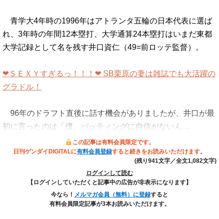
青学大4年時の1996年はアトランタ五輪の日本代表に選ば
れ、3年時の年間12本塁打、大学通算24本塁打はいまだ東都
大学記録として名を残す井口資仁（49=前ロッテ監督）。
❤ＳＥＸＹすぎるっ！！！❤ SB栗原の妻は雑誌でも大活躍の
グラドル！
96年のドラフト直後に話す機会がありましたが、井口が最
初に言ったのは「僕、バッティングに自信がないん…
この記事は有料会員限定です。
日刊ゲンダイDIGITALに
有料会員登録
すると続きをお読みいただけます。
(残り941文字／全文1,082文字)
ログインして読む
【ログインしていただくと記事中の広告が非表示になります】
今なら！
メルマガ会員（無料）に登録
すると
有料会員限定記事が3本お読みいただけます。