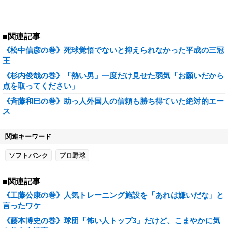
■関連記事
《松中信彦の巻》死球覚悟でないと抑えられなかった平成の三冠
王
《杉内俊哉の巻》「熱い男」一度だけ見せた弱気「お願いだから
点を取ってください」
《斉藤和巳の巻》助っ人外国人の信頼も勝ち得ていた絶対的エー
ス
関連キーワード
ソフトバンク
プロ野球
■関連記事
《工藤公康の巻》人気トレーニング施設を「あれは嫌いだな」と
言ったワケ
《藤本博史の巻》球団「怖い人トップ3」だけど、こまやかに気