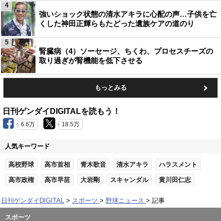
4
強いショック状態の清水アキラに心配の声…子供を亡
くした神田正輝らもたどった遺族ケアの道のり
5
腎臓病（4）ソーセージ、ちくわ、プロセスチーズの
取り過ぎが腎機能を低下させる
もっとみる
日刊ゲンダイDIGITALを読もう！
6.6万
18.5万
人気キーワード
高校野球
高市首相
青木歌音
清水アキラ
ハラスメント
高市政権
高市早苗
大岩剛
スキャンダル
黄川田仁志
日刊ゲンダイDIGITAL
スポーツ
野球ニュース
記事
スポーツ