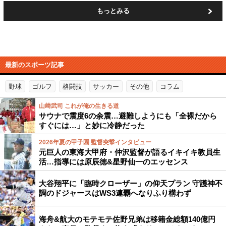
もっとみる
最新のスポーツ記事
野球
ゴルフ
格闘技
サッカー
その他
コラム
山﨑武司 これが俺の生きる道
サウナで震度6の余震…避難しようにも「全裸だから
すぐには…」と妙に冷静だった
2026年夏の甲子園 監督突撃インタビュー
元巨人の東海大甲府・仲沢監督が語るイキイキ教員生
活…指導には原辰徳&星野仙一のエッセンス
大谷翔平に「臨時クローザー」の仰天プラン 守護神不
調のドジャースはWS3連覇へなりふり構わず
海舟&航大のモテモテ佐野兄弟は移籍金総額140億円