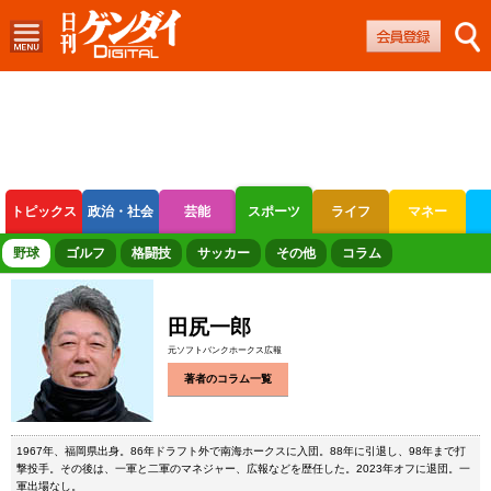
トピックス
政治・社会
芸能
スポーツ
ライフ
マネー
ボートレース
競輪
オートレース
野球
ゴルフ
格闘技
サッカー
その他
コラム
田尻一郎
元ソフトバンクホークス広報
著者のコラム一覧
1967年、福岡県出身。86年ドラフト外で南海ホークスに入団。88年に引退し、98年まで打
撃投手。その後は、一軍と二軍のマネジャー、広報などを歴任した。2023年オフに退団。一
軍出場なし。