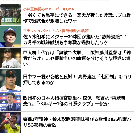
小林至教授のマネーボールQ&A
「弱くても黒字にできる」楽天が覆した常識…プロ野
球で冠試合が激増したワケ
フラッシュバック “ゴネ得”米挑戦の軌跡
佐々木朗希にメジャー30球団が抱いた“故障疑惑” １
カ月半の戦線離脱も争奪戦が過熱したワケ
巨人橋上代行は「無欲で大胆」、阪神藤川監督は「雑
音だらけ」…セ優勝争いの命運を分けそうな境遇の違
い
田中マー君が公然と反対！ 高野連は「七回制」をゴリ
押しできるのか
欧州初の日本人指揮官誕生へ 森保一監督の“再就職
先”は「ベルギー1部の日系クラブ」一択か
森保J守護神・鈴木彩艶 現実味帯びる欧州BIG5強豪パ
リSG移籍の吉凶