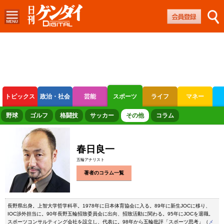
トピックス
政治・社会
芸能
スポーツ
ライフ
マネー
ボートレース
競輪
オートレース
野球
ゴルフ
格闘技
サッカー
その他
コラム
春日良一
五輪アナリスト
著者のコラム一覧
長野県出身。上智大学哲学科卒。1978年に日本体育協会に入る。89年に新生JOCに移り、
IOC渉外担当に。90年長野五輪招致委員会に出向、招致活動に関わる。95年にJOCを退職。
スポーツコンサルティング会社を設立し、代表に。98年から五輪批評「スポーツ思考」（
メ