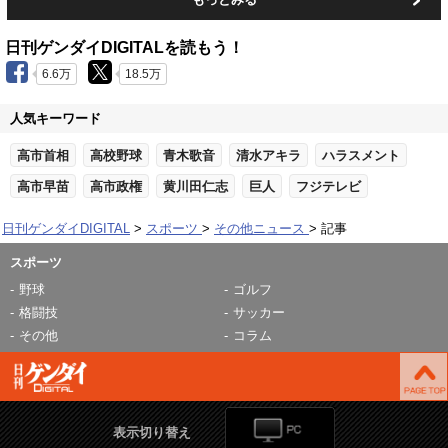
日刊ゲンダイDIGITALを読もう！
6.6万
18.5万
人気キーワード
高市首相
高校野球
青木歌音
清水アキラ
ハラスメント
高市早苗
高市政権
黄川田仁志
巨人
フジテレビ
日刊ゲンダイDIGITAL
スポーツ
その他ニュース
記事
スポーツ
野球
ゴルフ
格闘技
サッカー
その他
コラム
表示切り替え