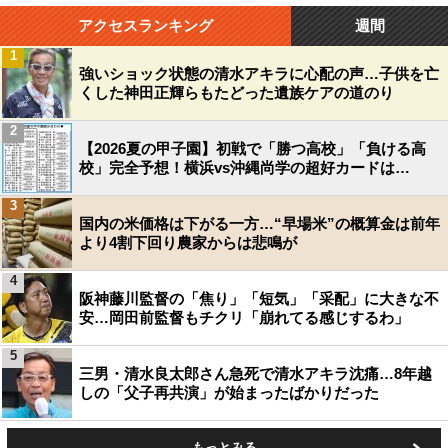
アクセスランキング
週間
1
強いショック状態の清水アキラに心配の声…子供を亡
くした神田正輝らもたどった遺族ケアの道のり
2
【2026夏の甲子園】初戦で「勝つ高校」「負ける高
校」完全予想！横浜vs沖縄尚学の超好カードは…
3
国内の米価格は下がる一方…“早場米”の概算金は前年
より4割下回り農家からは悲鳴が
4
阪神藤川監督の「焦り」「短気」「采配」に大きな不
安…岡田前監督もチクリ「崩れてる感じするわ」
5
三男・清水良太郎さん急死で清水アキラ沈痛…8年越
しの「父子再共演」が始まったばかりだった
もっとみる