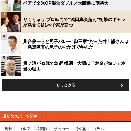
ペアで全米OP混合ダブルス大躍進に期待大
3
りくりゅう プロ転向で“浅田真央超え”衝撃のギャラ
が発覚 CM1本で家が建つ
4
川合俊一らと男子バレー“御三家”だった井上謙さんは
「発達障害の息子のおかげで学んだ」
5
貴ノ浪が43歳で急逝 横綱・大関は「寿命が短い」本
当の理由
もっとみる
最新のスポーツ記事
野球
ゴルフ
格闘技
サッカー
その他
コラム