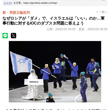
ルマガ
）を主筆。https://genkina-atelier.com/sp/
> 一覧へ
新・実践五輪批判
なぜロシアが「ダメ」で、イスラエルは「いい」のか…軍
事行動に対するIOCのダブスタ問題に答えよう
公開：
26/02/20 06:00
更新：
26/02/20 06:00