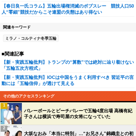
【春日良一氏コラム】五輪出場権消滅のボブスレー 競技人口50
人“零細”競技だからこそ連盟の失態はあり得ない
関連キーワード
ミラノ・コルティナ冬季五輪
■関連記事
【新・実践五輪批判】トランプの“算数”では絶対に辿り着けない
「五輪五次方程式」
【新・実践五輪批判】IOCは中国をうまく利用すべき 習近平の言
動には「五輪信仰」が透けて見える
その他のアクセスランキング
1
バレーボールとビーチバレーで五輪4度出場 高橋有紀
子さんは横浜で寿司屋の女将になっていた
2
大坂なおみ「本当に特別」…“お兄さん”錦織圭との初