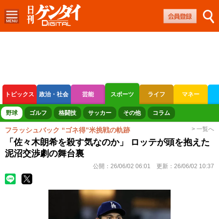
トピックス
政治・社会
芸能
スポーツ
ライフ
マネー
ボートレース
競輪
オートレース
野球
ゴルフ
格闘技
サッカー
その他
コラム
> 一覧へ
フラッシュバック “ゴネ得”米挑戦の軌跡
「佐々木朗希を殺す気なのか」 ロッテが頭を抱えた
泥沼交渉劇の舞台裏
公開：
26/06/02 06:01
更新：
26/06/02 10:37