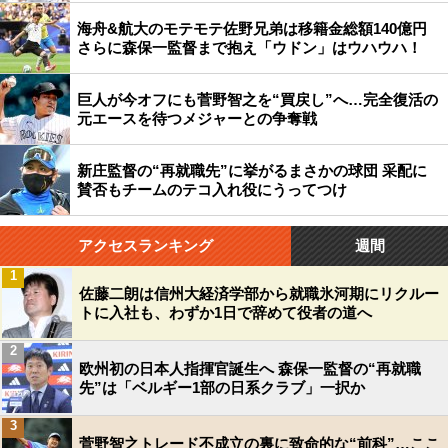
海舟&航大のモテモテ佐野兄弟は移籍金総額140億円
さらに森保一監督まで抱え「ウドン」はウハウハ！
巨人が今オフにも菅野智之を“買戻し”へ…完全復活の
元エースを待つメジャーとの争奪戦
新庄監督の“再就職先”に挙がるまさかの球団 采配に
賛否もチームのテコ入れ役にうってつけ
アクセスランキング
週間
1
佐藤二朗は信州大経済学部から就職氷河期にリクルー
トに入社も、わずか1日で辞めて役者の道へ
2
欧州初の日本人指揮官誕生へ 森保一監督の“再就職
先”は「ベルギー1部の日系クラブ」一択か
3
菅野智之トレード不成立の裏に致命的な“前科”…ここ