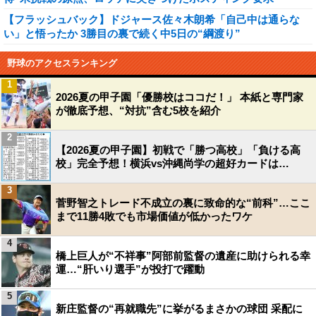
【フラッシュバック】ドジャース佐々木朗希「自己中は通らな
い」と悟ったか 3勝目の裏で続く中5日の“綱渡り”
野球のアクセスランキング
1
2026夏の甲子園「優勝校はココだ！」 本紙と専門家
が徹底予想、“対抗”含む5校を紹介
2
【2026夏の甲子園】初戦で「勝つ高校」「負ける高
校」完全予想！横浜vs沖縄尚学の超好カードは…
3
菅野智之トレード不成立の裏に致命的な“前科”…ここ
まで11勝4敗でも市場価値が低かったワケ
4
橋上巨人が“不祥事”阿部前監督の遺産に助けられる幸
運…“肝いり選手”が投打で躍動
5
新庄監督の“再就職先”に挙がるまさかの球団 采配に