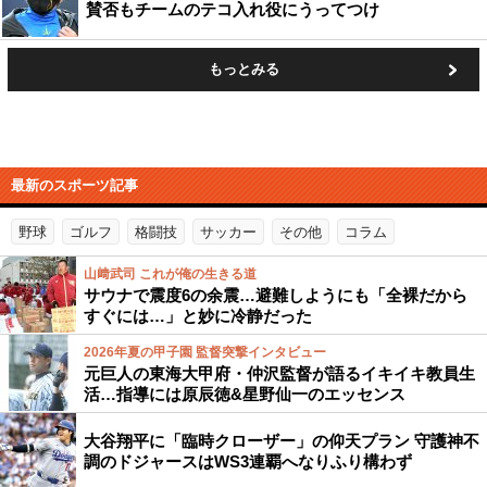
賛否もチームのテコ入れ役にうってつけ
もっとみる
最新のスポーツ記事
野球
ゴルフ
格闘技
サッカー
その他
コラム
山﨑武司 これが俺の生きる道
サウナで震度6の余震…避難しようにも「全裸だから
すぐには…」と妙に冷静だった
2026年夏の甲子園 監督突撃インタビュー
元巨人の東海大甲府・仲沢監督が語るイキイキ教員生
活…指導には原辰徳&星野仙一のエッセンス
大谷翔平に「臨時クローザー」の仰天プラン 守護神不
調のドジャースはWS3連覇へなりふり構わず