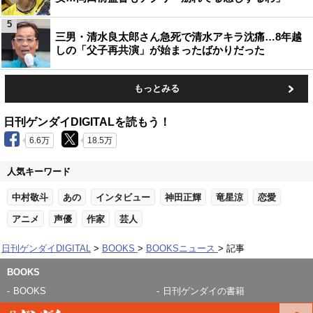
5
三男・清水良太郎さん急死で清水アキラ沈痛…8年越
しの「父子再共演」が始まったばかりだった
もっとみる
日刊ゲンダイDIGITALを読もう！
6.6万
18.5万
人気キーワード
中村敬斗
あの
インタビュー
神田正輝
竜星涼
恋愛
アニメ
声優
作家
芸人
日刊ゲンダイDIGITAL
BOOKS
BOOKSニュース
記事
BOOKS
BOOKS
日刊ゲンダイの書籍