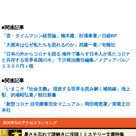
■関連記事
「逆・タイムマシン経営論」楠木建、杉浦泰著／日経BP
「大資本はなぜ私たちを恐れるのか」武建一著／旬報社
「日本の外からコロナを語る 海外で暮らす日本人が見たコロナ
と共存する世界各国の今」 下川裕治責任編集／メディアパル／
１３００円＋税
■関連記事
「いまこそ『社会主義』 混迷する世界を読み解く補助線」池上
彰、的場昭弘著／朝日新書
「新型コロナ 自宅療養完全マニュアル」岡田晴恵著／実業之日
本社
BOOKSのアクセスランキング
1
暑さを忘れて謎解きに没頭！ミステリー文庫特集