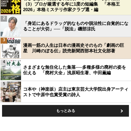
（3）プロが厳選する年に1度の短編集 「本格王
2026」本格ミステリ作家クラブ選・編
2
「身近にあるドラッグ的なものや脱法性に自覚的にな
ることが大切」──「脱法」磯部涼氏
3
漫画一筋の人生は日本の漫画史そのもの「劇画の巨
星 川崎のぼる伝」読売新聞西部本社文化部著
4
さまざまな無住化した集落──多種多様の廃村の姿を
伝える 「廃村大全」浅原昭生著、中田薫編
5
コ本や（神楽坂）店主は東京芸大大学院出身アーティ
ストで中原中也賞受賞の詩人
もっとみる