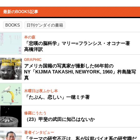
最新のBOOKS記事
BOOKS
日刊ゲンダイの書籍
本の森
「悲嘆の脳科学」マリー=フランシス・オコナー著
高橋洋訳
GRAPHIC
アメリカ国籍の写真家が撮影した66年前の
NY「KIJIMA TAKASHI, NEWYORK, 1960」杵島隆写
真
木曜日は夜ふかし本
「たぶん、恋しい」一穂ミチ著
修羅にうたう
（23）甲斐の武田に知己はないか
著者インタビュー
「テーマの研究不正は、私が以前バイオ系の研究職だ