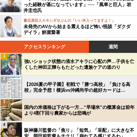
った経験が基になっています」──「風車と巨人」岩
井圭也氏
書店員芸人カモシダせぶんの「いい本入ってますよ！」
未発売のAVから始まる震えるほど怖い怪談「ダクダ
デイラ」餠屋䖸著
アクセスランキング
週間
1
強いショック状態の清水アキラに心配の声…子供を亡
くした神田正輝らもたどった遺族ケアの道のり
2
【2026夏の甲子園】初戦で「勝つ高校」「負ける高
校」完全予想！横浜vs沖縄尚学の超好カードは…
3
国内の米価格は下がる一方…“早場米”の概算金は前年
より4割下回り農家からは悲鳴が
4
阪神藤川監督の「焦り」「短気」「采配」に大きな不
安…岡田前監督もチクリ「崩れてる感じするわ」