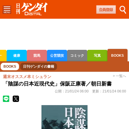
ー
健康
競馬
公営競技
コミック
写真
BOOKS
ボートレース
競輪
オートレース
BOOKS
日刊ゲンダイの書籍
> 一覧へ
週末オススメ本ミシュラン
「陰謀の日本近現代史」保阪正康著／朝日新書
公開：
21/01/24 06:00
更新：
21/01/24 06:00