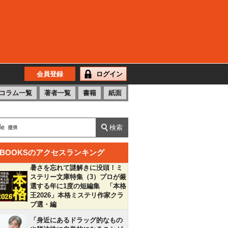
会員登録
ログイン
コラム一覧
著者一覧
書籍
紙面
BOOKSのアクセスランキング
暑さを忘れて謎解きに没頭！ミ
ステリー文庫特集（3）プロが厳
選する年に1度の短編集 「本格
王2026」本格ミステリ作家クラ
ブ選・編
「身近にあるドラッグ的なもの