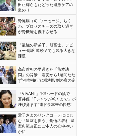
田正輝らもたどった遺族ケアの
道のり
腎臓病（4）ソーセージ、ちく
わ、プロセスチーズの取り過ぎ
が腎機能を低下させる
「最強の新弟子」旭富士、デビ
ュー4場所連続Ｖでも残る大きな
課題
高市首相の早過ぎた「熊本訪
問」の背景…震災から1週間たた
ず“視察強行”に批判殺到の案の定
「VIVANT」1強ムードの陰で…
蒼井優「Tシャツが乾くまで」が
呼び覚ます"連ドラ本来の快感"
愛子さまのリンクコーデににじ
む「皇室を担う」覚悟の表れ 皇
室典範改正にご本人の心中やい
かに