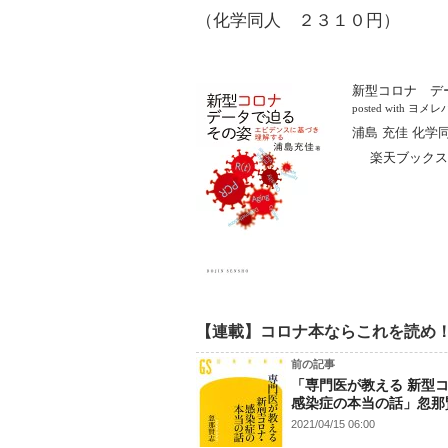
（化学同人 ２３１０円）
新型コロナ デ
posted with
ヨメレ
浦島 充佳 化学同
楽天ブックス
【連載】コロナ本ならこれを読め
前の記事
「専門医が教える 新型
感染症の本当の話」忽那
2021/04/15 06:00