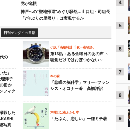
4
党が危惧
神戸への“聖地帰還”めぐり騒然…山口組・司組長
「7年ぶりの里帰り」は実現するか
5
日刊ゲンダイの書籍
小説「高級時計 千夜一夜物語」
6
第13話：ある金曜日のあの声 ～
先代の
聴覚だけではおぼつかない～
7
いた』
本の森
上理津子
「悲嘆の脳科学」マリー=フラン
刊3冊か
シス・オコナー著 高橋洋訳
ンフィク
8
撮影した
木曜日は夜ふかし本
9
KASHI,
「たぶん、恋しい」一穂ミチ著
島隆写真