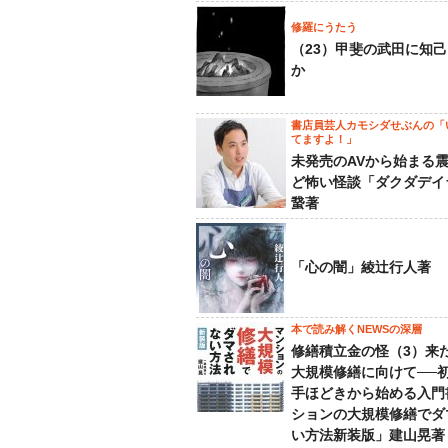
修羅にうたう
（23）甲斐の武田に知
か
書店員芸人カモシダせぶんの「
てますよ！」
未発売のAVから始まる
ど怖い怪談「ダクダデイ
䖸著
「心の闇」綾辻行人著
本で読み解くNEWSの深層
修繕積立金の怪（3）来
大規模修繕に向けて──
手ほどきから始める入門
ションの大規模修繕でダ
い方法新装版」建山晃著