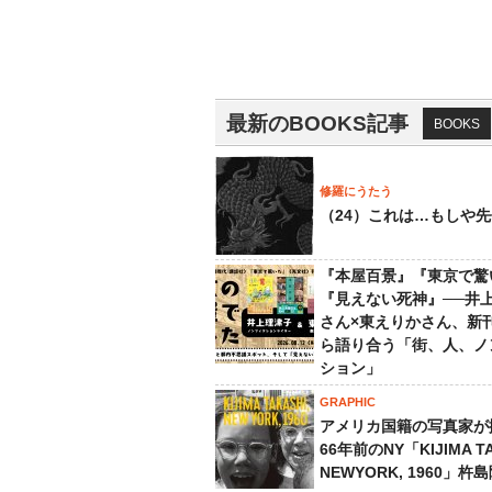
最新のBOOKS記事
BOOKS
修羅にうたう
（24）これは…もしや
『本屋百景』『東京で驚
『見えない死神』──井
さん×東えりかさん、新
ら語り合う「街、人、ノ
ション」
GRAPHIC
アメリカ国籍の写真家が
66年前のNY「KIJIMA TA
NEWYORK, 1960」杵