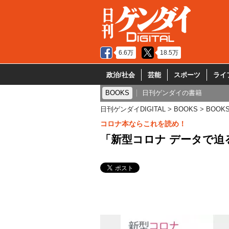
6.6万
18.5万
政治/社会
芸能
スポーツ
ライ
BOOKS
日刊ゲンダイの書籍
日刊ゲンダイDIGITAL
BOOKS
BOOK
コロナ本ならこれを読め！
「新型コロナ データで迫