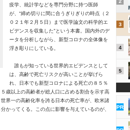
2
疫学、統計学などを専門分野に持つ医師
が、“締め切りに間に合うぎりぎりの時点（２
０２１年２月５日）まで医学論文の科学的エ
3
ビデンスを収集した”という本書。国内外のデ
ータを分析しながら、新型コロナの全体像を
4
浮き彫りにしている。
誰もが知っている世界的エビデンスとして
5
は、高齢で死亡リスクが高いことが挙げら
れ、日本でも新型コロナによる死亡の８５％
６５歳以上の高齢者が総人口に占める割合を示す高
、世界一の高齢化率を誇る日本の死亡率が、欧米諸
PR
も分かってくる。この点に影響を与えているのが、