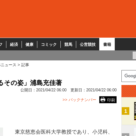
フ
経済
健康
コミック
競馬
公営競技
書籍
Sニュース
記事
るその姿」浦島充佳著
公開日：
2021/04/22 06:00
更新日：
2021/04/22 06:00
>> バックナンバー
印刷
1
東京慈恵会医科大学教授であり、小児科、