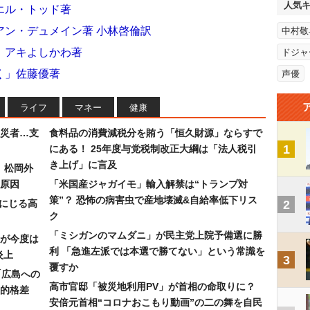
人気
エル・トッド著
アン・デュメイン著 小林啓倫訳
中村敬
、アキよしかわ著
ドジャ
く」佐藤優著
声優
ライフ
マネー
健康
災者…支
食料品の消費減税分を賄う「恒久財源」ならすで
1
にある！ 25年度与党税制改正大綱は「法人税引
き上げ」に言及
）松岡外
原因
「米国産ジャガイモ」輸入解禁は“トランプ対
策”？ 恐怖の病害虫で産地壊滅&自給率低下リス
みにじる高
2
ク
「ミシガンのマムダニ」が民主党上院予備選に勝
が今度は
利 「急進左派では本選で勝てない」という常識を
炎上
3
覆すか
「広島への
高市官邸「被災地利用PV」が首相の命取りに？
的格差
安倍元首相“コロナおこもり動画”の二の舞を自民