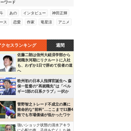
キーワード
斗
あの
インタビュー
神田正輝
ース
恋愛
作家
竜星涼
アニメ
アクセスランキング
週間
佐藤二朗は信州大経済学部から
就職氷河期にリクルートに入社
も、わずか1日で辞めて役者の道
へ
欧州初の日本人指揮官誕生へ 森
保一監督の“再就職先”は「ベル
ギー1部の日系クラブ」一択か
菅野智之トレード不成立の裏に
致命的な“前科”…ここまで11勝4
敗でも市場価値が低かったワケ
強いショック状態の清水アキラ
に心配の声…子供を亡くした神