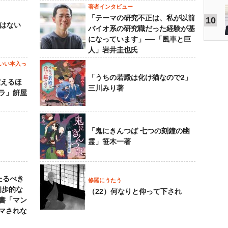
著者インタビュー
「テーマの研究不正は、私が以前
10
己はない
バイオ系の研究職だった経験が基
になっています」──「風車と巨
人」岩井圭也氏
いい本入っ
「うちの若殿は化け猫なので2」
震えるほ
三川みり著
ラ」餠屋
「鬼にきんつば 七つの刻鐘の幽
霊」笹木一著
たるべき
修羅にうたう
初歩的な
（22）何なりと仰って下され
書「マン
マされな