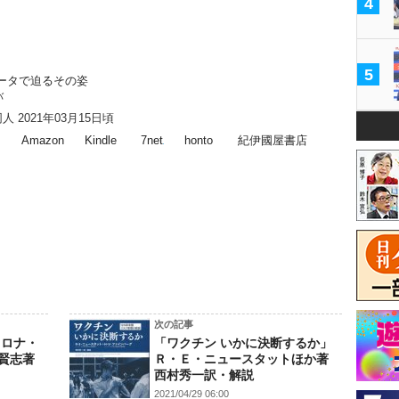
4
5
ータで迫るその姿
バ
人 2021年03月15日頃
Amazon
Kindle
7net
honto
紀伊國屋書店
！
次の記事
コロナ・
「ワクチン いかに決断するか」
賢志著
Ｒ・Ｅ・ニュースタットほか著
西村秀一訳・解説
2021/04/29 06:00