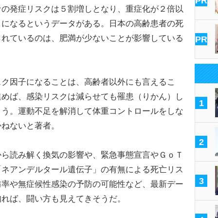
PR
の発症リスクは５割増しとなり、重症化が２倍以
しになるというデータがある。日本の高齢患者の死
られているのは、肥満が少ないことが影響している
PR
ク因子になることは、高齢者以外にも言えるこ
進めば、感染リスクは減らせても罹患（りかん）し
1
まう。運動不足を解消して体重コントロールをしな
かねないと著者。
2
ら読み解く換気の影響や、緊急事態宣言やＧｏＴ
「ネアンデルタール遺伝子」の有無による死亡リス
3
防率や無症候性感染の予防の可能性など、最新デー
知れば、闘い方も見えてきそうだ。