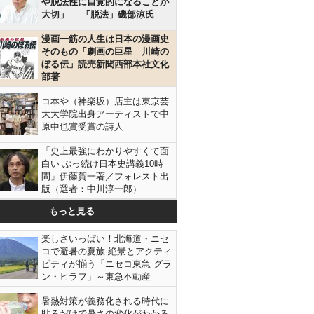
や脱法性に自覚的になることが
大切」──「脱法」磯部涼氏
漫画一筋の人生は日本の漫画史
そのもの「劇画の巨星 川崎の
ぼる伝」読売新聞西部本社文化
部著
コ本や（神楽坂）店主は東京芸
大大学院出身アーティストで中
原中也賞受賞の詩人
「史上最強にわかりやすくて面
白い ぶっ続け日本史講義10時
間」伊藤賀一著／フォレスト出
版（選者：中川淳一郎）
もっと見る
楽しさいっぱい！北海道・ニセ
コで避暑の夏旅 絶景とアクティ
ビティが揃う「ニセコ東急 グラ
ン・ヒラフ」～東急不動産
暑熱対策が義務化される時代に
貼るだけで暑さの変化がわかる