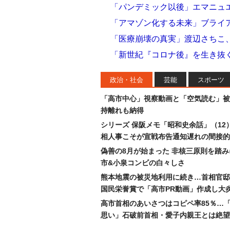
「パンデミック以後」エマニュ
「アマゾン化する未来」ブライ
「医療崩壊の真実」渡辺さちこ
「新世紀『コロナ後』を生き抜
政治・社会
芸能
スポーツ
「高市中心」視察動画と「空気読む」被
持離れも納得
シリーズ 保阪メモ「昭和史余話」（12
相人事こそが宣戦布告通知遅れの間接的
偽善の8月が始まった 非核三原則を踏
市&小泉コンビの白々しさ
熊本地震の被災地利用に続き…首相官邸
国民栄誉賞で「高市PR動画」作成し大
高市首相のあいさつはコピペ率85％…
思い」石破前首相・愛子内親王とは絶望