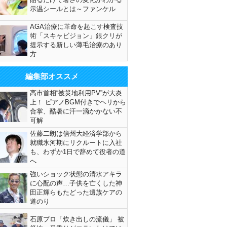
示温シールとは～ファンケル
AGA治療に革命を起こす検査技
術「スキャビジョン」銀クリが
提示する新しい薄毛治療のあり
方
編集部オススメ
高市首相“被災地利用PV”が大炎
上！ ピアノBGM付きでヘリから
合掌、酷暑に汗一滴かかない不
可解
佐藤二朗は信州大経済学部から
就職氷河期にリクルートに入社
も、わずか1日で辞めて役者の道
へ
強いショック状態の清水アキラ
に心配の声…子供を亡くした神
田正輝らもたどった遺族ケアの
道のり
石原プロ「炊き出しの流儀」 被