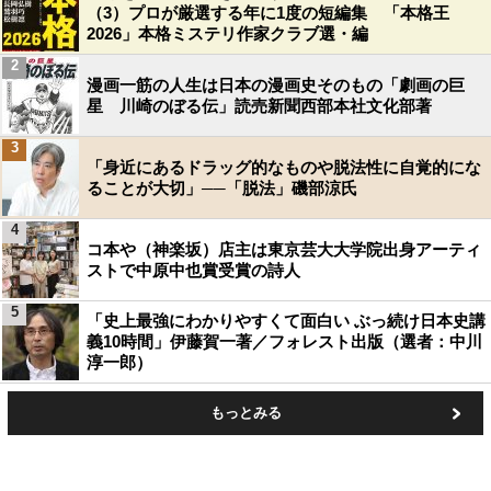
（3）プロが厳選する年に1度の短編集 「本格王
2026」本格ミステリ作家クラブ選・編
2
漫画一筋の人生は日本の漫画史そのもの「劇画の巨
星 川崎のぼる伝」読売新聞西部本社文化部著
3
「身近にあるドラッグ的なものや脱法性に自覚的にな
ることが大切」──「脱法」磯部涼氏
4
コ本や（神楽坂）店主は東京芸大大学院出身アーティ
ストで中原中也賞受賞の詩人
5
「史上最強にわかりやすくて面白い ぶっ続け日本史講
義10時間」伊藤賀一著／フォレスト出版（選者：中川
淳一郎）
もっとみる