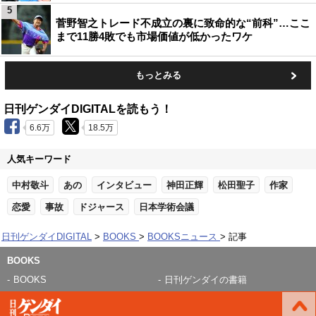
5
菅野智之トレード不成立の裏に致命的な“前科”…ここ
まで11勝4敗でも市場価値が低かったワケ
もっとみる
日刊ゲンダイDIGITALを読もう！
6.6万
18.5万
人気キーワード
中村敬斗
あの
インタビュー
神田正輝
松田聖子
作家
恋愛
事故
ドジャース
日本学術会議
日刊ゲンダイDIGITAL
BOOKS
BOOKSニュース
記事
BOOKS
BOOKS
日刊ゲンダイの書籍