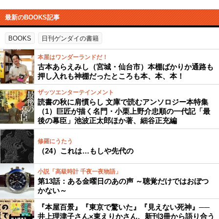
最新のBOOKS記事
BOOKS
日刊ゲンダイの書籍
本屋はワンダーランドだ！
古本あらえみし（宮城・仙台市）本棚ばかりか通路も
押し入れも神棚だったところも本、本、本！
ザッツエンターテインメント
読書の秋に肩慣らし 文庫で読むアンソロジー本特集
（1）巨匠が描く名門・小栗上野介忠順の一代記「最
後の幕臣」池波正太郎ほか著、細谷正充編
修羅にうたう
（24）これは…もしや先代の
小説「高級時計 千夜一夜物語」
第13話：ある金曜日のあの声 ～聴覚だけではおぼつ
かない～
『本屋百景』『東京で驚いた』『見えない死神』──
井上理津子さん×東えりかさん、新刊3冊から語り合う