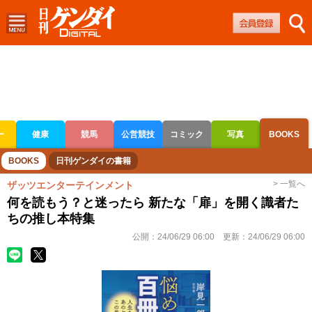
ー
健康
競馬
公営競技
コミック
写真
BOOKS
ボートレース
競輪
オートレース
BOOKS
日刊ゲンダイの書籍
> 一覧へ
ザッツエンターテインメント
何を読もう？と迷ったら 新たな「扉」を開く識者た
ちの推し本特集
公開：
24/06/29 06:00
更新：
24/06/29 06:00