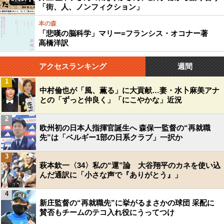
「街、人、ノンフィクション」
本の森
「悲嘆の脳科学」マリー=フランシス・オコナー著
高橋洋訳
アクセスランキング
週間
1
中村倫也が「風、薫る」に大貢献…妻・水卜麻美アナ
との「ずっと仲良く」「にこやかな」近況
2
欧州初の日本人指揮官誕生へ 森保一監督の“再就職
先”は「ベルギー1部の日系クラブ」一択か
3
萩本欽一〈34〉私の“運”論 大谷翔平のカネを使い込
んだ通訳に「小さな声で『ありがとう』」
4
新庄監督の“再就職先”に挙がるまさかの球団 采配に
賛否もチームのテコ入れ役にうってつけ