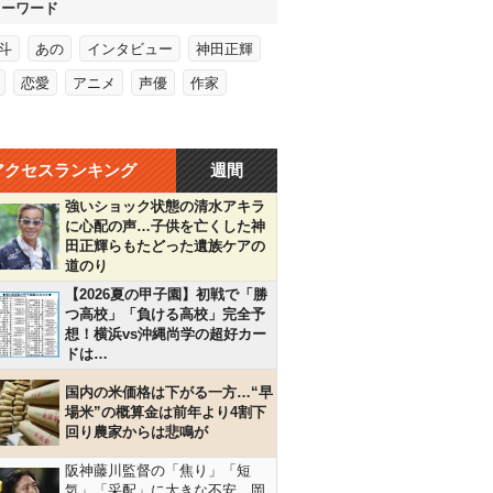
キーワード
斗
あの
インタビュー
神田正輝
恋愛
アニメ
声優
作家
アクセスランキング
週間
強いショック状態の清水アキラ
に心配の声…子供を亡くした神
田正輝らもたどった遺族ケアの
道のり
【2026夏の甲子園】初戦で「勝
つ高校」「負ける高校」完全予
想！横浜vs沖縄尚学の超好カー
ドは…
国内の米価格は下がる一方…“早
場米”の概算金は前年より4割下
回り農家からは悲鳴が
阪神藤川監督の「焦り」「短
気」「采配」に大きな不安…岡