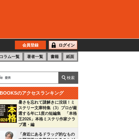
会員登録
ログイン
コラム一覧
著者一覧
書籍
紙面
BOOKSのアクセスランキング
暑さを忘れて謎解きに没頭！ミ
ステリー文庫特集（3）プロが厳
選する年に1度の短編集 「本格
王2026」本格ミステリ作家クラ
ブ選・編
「身近にあるドラッグ的なもの