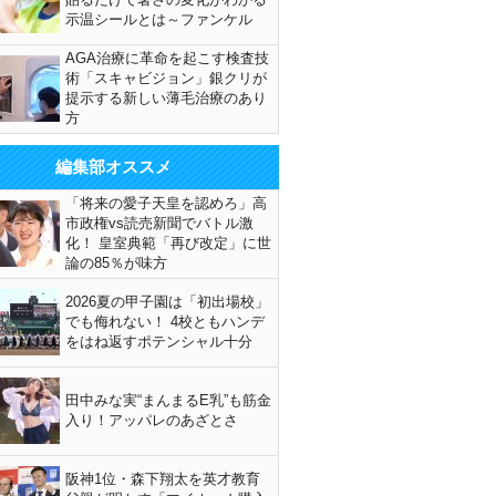
示温シールとは～ファンケル
AGA治療に革命を起こす検査技
術「スキャビジョン」銀クリが
提示する新しい薄毛治療のあり
方
編集部オススメ
「将来の愛子天皇を認めろ」高
市政権vs読売新聞でバトル激
化！ 皇室典範「再び改定」に世
論の85％が味方
2026夏の甲子園は「初出場校」
でも侮れない！ 4校ともハンデ
をはね返すポテンシャル十分
田中みな実“まんまるE乳”も筋金
入り！アッパレのあざとさ
阪神1位・森下翔太を英才教育