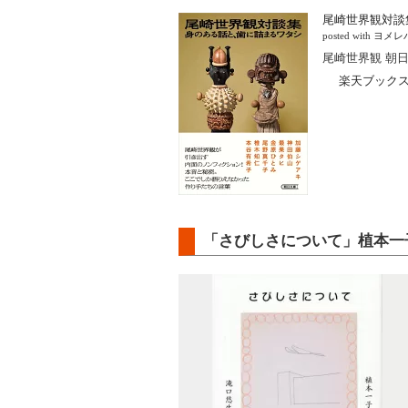
尾崎世界観対談
posted with
ヨメレ
尾崎世界観 朝日新
楽天ブック
「さびしさについて」植本一