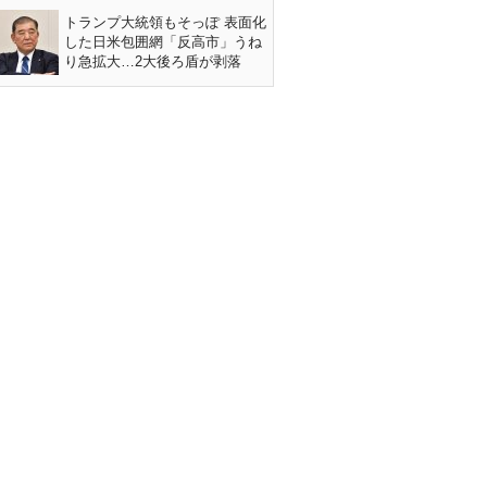
トランプ大統領もそっぽ 表面化
した日米包囲網「反高市」うね
り急拡大…2大後ろ盾が剥落