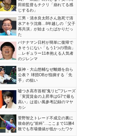
田前監督もチクリ「崩れてる感
じするわ」
三男・清水良太郎さん急死で清
水アキラ沈痛…8年越しの「父子
再共演」が始まったばかりだっ
た
バナナマン日村が簡単に復帰で
きそうにない「もう1つの理由」
…レギュラー11本抱える人気者
のジレンマ
阪神・大山悠輔なぜ離婚を自ら
公表？ 球団OBが指摘する「先
手」の狙い
嘘つき高市首相“鬼リピ”フレーズ
「実質賃金の上昇率はG7で最も
高い」は追い風参考記録のマヤ
カシ
菅野智之トレード不成立の裏に
致命的な“前科”…ここまで11勝4
敗でも市場価値が低かったワケ