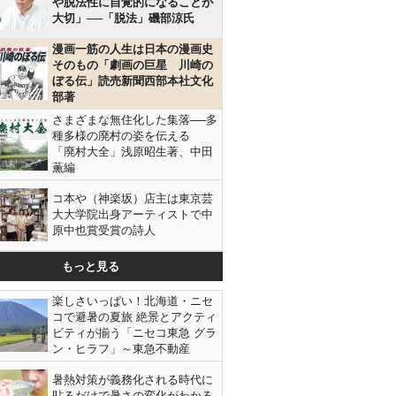
や脱法性に自覚的になることが
大切」──「脱法」磯部涼氏
漫画一筋の人生は日本の漫画史
そのもの「劇画の巨星 川崎の
ぼる伝」読売新聞西部本社文化
部著
さまざまな無住化した集落──多
種多様の廃村の姿を伝える
「廃村大全」浅原昭生著、中田
薫編
コ本や（神楽坂）店主は東京芸
大大学院出身アーティストで中
原中也賞受賞の詩人
もっと見る
楽しさいっぱい！北海道・ニセ
コで避暑の夏旅 絶景とアクティ
ビティが揃う「ニセコ東急 グラ
ン・ヒラフ」～東急不動産
暑熱対策が義務化される時代に
貼るだけで暑さの変化がわかる