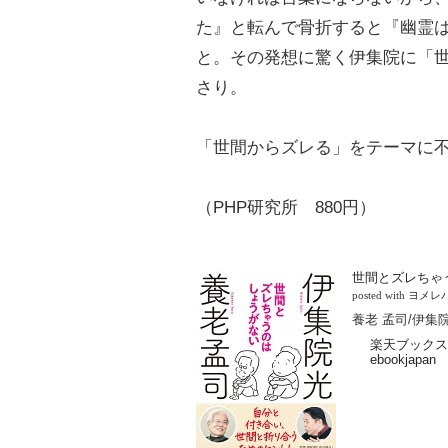
た』と転んで骨折すると『幽霊
と。その発想に驚く伊集院に「
さり。
「世間からズレる」をテーマに不
（PHP研究所 880円）
世間とズレちゃ
posted with
ヨメレ
養老 孟司/伊集院
楽天ブックス
ebookjapan