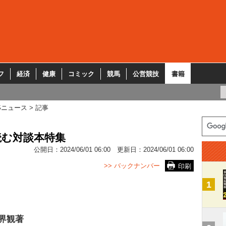
フ
経済
健康
コミック
競馬
公営競技
書籍
Sニュース
記事
読む対談本特集
公開日：
2024/06/01 06:00
更新日：
2024/06/01 06:00
>> バックナンバー
印刷
1
界観著