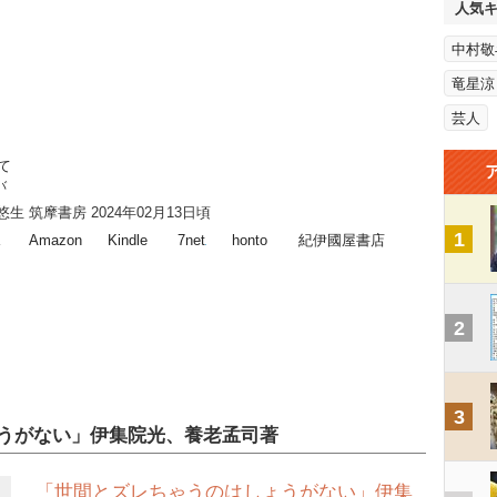
人気
中村敬
竜星涼
芸人
て
バ
悠生 筑摩書房 2024年02月13日頃
1
ス
Amazon
Kindle
7net
honto
紀伊國屋書店
2
3
うがない」伊集院光、養老孟司著
「世間とズレちゃうのはしょうがない」伊集