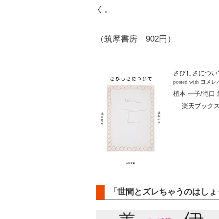
く。
（筑摩書房 902円）
さびしさについ
posted with
ヨメレ
植本 一子/滝口 
楽天ブック
「世間とズレちゃうのはしょ