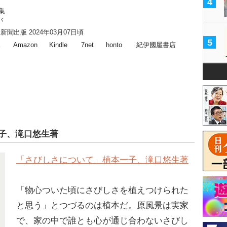
4
集
バ
聞出版 2024年03月07日頃
5
ス
Amazon
Kindle
7net
honto
紀伊國屋書店
子、滝口悠生著
「さびしさについて」植本一子、滝口悠生著
「物心ついた頃にさびしさを植えつけられた
と思う」とつづるのは植本だ。原風景は実家
で、家の中で誰とも心が通じ合わないさびし