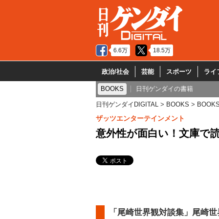
6.6万
18.5万
政治/社会
芸能
スポーツ
ライ
BOOKS
日刊ゲンダイの書籍
日刊ゲンダイDIGITAL
BOOKS
BOOK
ザッツエンターテインメント
意外性が面白い！文庫で
「尾崎世界観対談集」尾崎世