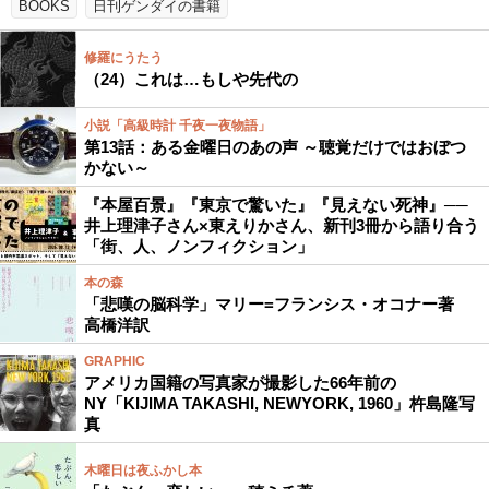
BOOKS
日刊ゲンダイの書籍
修羅にうたう
（24）これは…もしや先代の
小説「高級時計 千夜一夜物語」
第13話：ある金曜日のあの声 ～聴覚だけではおぼつ
かない～
『本屋百景』『東京で驚いた』『見えない死神』──
井上理津子さん×東えりかさん、新刊3冊から語り合う
「街、人、ノンフィクション」
本の森
「悲嘆の脳科学」マリー=フランシス・オコナー著
高橋洋訳
GRAPHIC
アメリカ国籍の写真家が撮影した66年前の
NY「KIJIMA TAKASHI, NEWYORK, 1960」杵島隆写
真
木曜日は夜ふかし本