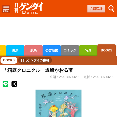
ー
健康
競馬
公営競技
コミック
写真
BOOKS
ボートレース
競輪
オートレース
BOOKS
日刊ゲンダイの書籍
「箱庭クロニクル」坂崎かおる著
公開：
25/01/07 06:00
更新：
25/01/07 06:00