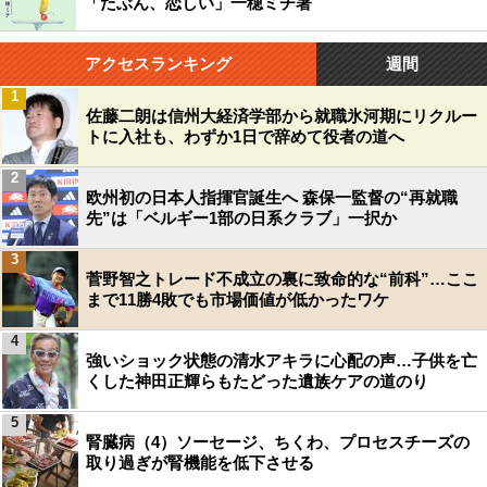
「たぶん、恋しい」一穂ミチ著
アクセスランキング
週間
1
佐藤二朗は信州大経済学部から就職氷河期にリクルー
トに入社も、わずか1日で辞めて役者の道へ
2
欧州初の日本人指揮官誕生へ 森保一監督の“再就職
先”は「ベルギー1部の日系クラブ」一択か
3
菅野智之トレード不成立の裏に致命的な“前科”…ここ
まで11勝4敗でも市場価値が低かったワケ
4
強いショック状態の清水アキラに心配の声…子供を亡
くした神田正輝らもたどった遺族ケアの道のり
5
腎臓病（4）ソーセージ、ちくわ、プロセスチーズの
取り過ぎが腎機能を低下させる