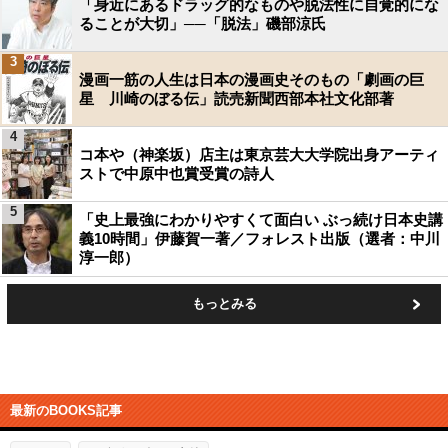
「身近にあるドラッグ的なものや脱法性に自覚的にな
ることが大切」──「脱法」磯部涼氏
3
漫画一筋の人生は日本の漫画史そのもの「劇画の巨
星 川崎のぼる伝」読売新聞西部本社文化部著
4
コ本や（神楽坂）店主は東京芸大大学院出身アーティ
ストで中原中也賞受賞の詩人
5
「史上最強にわかりやすくて面白い ぶっ続け日本史講
義10時間」伊藤賀一著／フォレスト出版（選者：中川
淳一郎）
もっとみる
最新のBOOKS記事