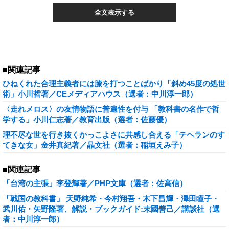
全文表示する
■関連記事
ひねくれた合理主義者には膝を打つことばかり「斜め45度の処世
術」小川哲著／CEメディアハウス（選者：中川淳一郎）
〈走れメロス〉の友情物語に普遍性を付与 「教科書の名作で哲
学する」小川仁志著／教育出版（選者：佐藤優）
理不尽な世を行き抜くかっこよさに共感し合える「テヘランのす
てきな女」金井真紀著／晶文社（選者：稲垣えみ子）
■関連記事
「台湾の主張」李登輝著／PHP文庫（選者：佐高信）
「戦国の教科書」 天野純希・今村翔吾・木下昌輝・澤田瞳子・
武川佑・矢野隆著、解説・ブックガイド:末國善己／講談社（選
者：中川淳一郎）