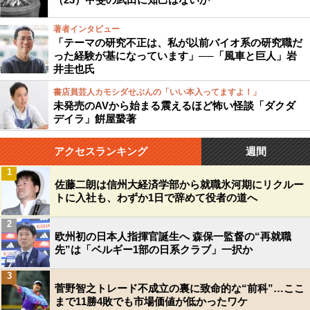
著者インタビュー
「テーマの研究不正は、私が以前バイオ系の研究職だ
った経験が基になっています」──「風車と巨人」岩
井圭也氏
書店員芸人カモシダせぶんの「いい本入ってますよ！」
未発売のAVから始まる震えるほど怖い怪談「ダクダ
デイラ」餠屋䖸著
アクセスランキング
週間
1
佐藤二朗は信州大経済学部から就職氷河期にリクルー
トに入社も、わずか1日で辞めて役者の道へ
2
欧州初の日本人指揮官誕生へ 森保一監督の“再就職
先”は「ベルギー1部の日系クラブ」一択か
3
菅野智之トレード不成立の裏に致命的な“前科”…ここ
まで11勝4敗でも市場価値が低かったワケ