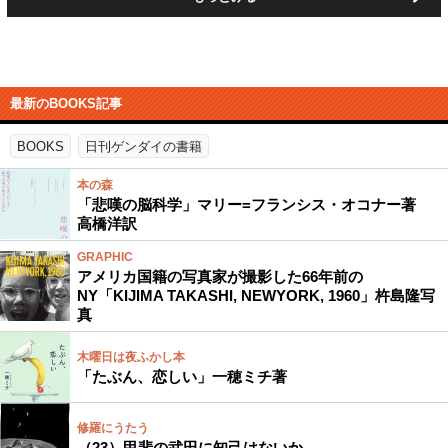
最新のBOOKS記事
BOOKS
日刊ゲンダイの書籍
本の森
「悲嘆の脳科学」マリー=フランシス・オコナー著
高橋洋訳
GRAPHIC
アメリカ国籍の写真家が撮影した66年前の
NY「KIJIMA TAKASHI, NEWYORK, 1960」杵島隆写
真
木曜日は夜ふかし本
「たぶん、恋しい」一穂ミチ著
修羅にうたう
（23）甲斐の武田に知己はないか