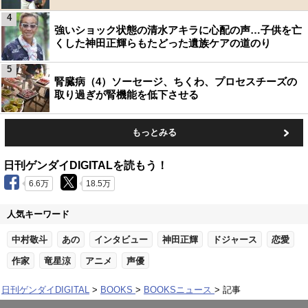
4
強いショック状態の清水アキラに心配の声…子供を亡
くした神田正輝らもたどった遺族ケアの道のり
5
腎臓病（4）ソーセージ、ちくわ、プロセスチーズの
取り過ぎが腎機能を低下させる
もっとみる
日刊ゲンダイDIGITALを読もう！
6.6万
18.5万
人気キーワード
中村敬斗
あの
インタビュー
神田正輝
ドジャース
恋愛
作家
竜星涼
アニメ
声優
日刊ゲンダイDIGITAL
BOOKS
BOOKSニュース
記事