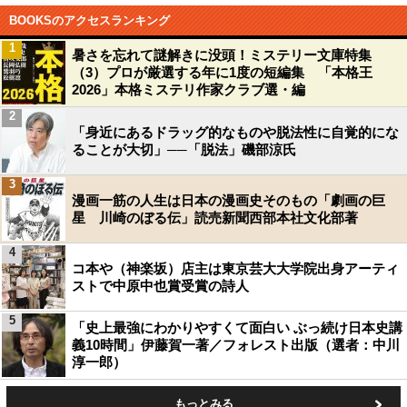
BOOKSのアクセスランキング
1
暑さを忘れて謎解きに没頭！ミステリー文庫特集
（3）プロが厳選する年に1度の短編集 「本格王
2026」本格ミステリ作家クラブ選・編
2
「身近にあるドラッグ的なものや脱法性に自覚的にな
ることが大切」──「脱法」磯部涼氏
3
漫画一筋の人生は日本の漫画史そのもの「劇画の巨
星 川崎のぼる伝」読売新聞西部本社文化部著
4
コ本や（神楽坂）店主は東京芸大大学院出身アーティ
ストで中原中也賞受賞の詩人
5
「史上最強にわかりやすくて面白い ぶっ続け日本史講
義10時間」伊藤賀一著／フォレスト出版（選者：中川
淳一郎）
もっとみる