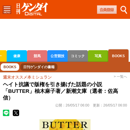
ー
健康
競馬
公営競技
コミック
写真
BOOKS
ボートレース
競輪
オートレース
BOOKS
日刊ゲンダイの書籍
> 一覧へ
週末オススメ本ミシュラン
ヘイト抗議で版権を引き揚げた話題の小説
「BUTTER」柚木麻子著／新潮文庫（選者：佐高
信）
公開：
26/05/17 06:00
更新：
26/05/17 06:00