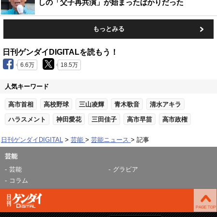
しの「父子再共演」が始まったばかりだった
もっとみる
日刊ゲンダイDIGITALを読もう！
6.6万
18.5万
人気キーワード
高市首相
高校野球
三山凌輝
青木歌音
清水アキラ
ハラスメント
神田愛花
三田佳子
高市早苗
高市政権
日刊ゲンダイDIGITAL
芸能
芸能ニュース
記事
芸能
芸能
グラビア
コラム