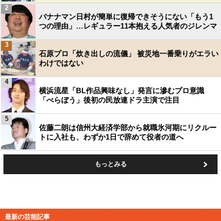
2
バナナマン日村が簡単に復帰できそうにない「もう1
つの理由」…レギュラー11本抱える人気者のジレンマ
3
石原プロ「炊き出しの流儀」 被災地一番乗りがエラい
わけではない
4
横浜流星「BL作品興味なし」発言に滲むプロ意識
「べらぼう」後初の民放連ドラ主演で注目
5
佐藤二朗は信州大経済学部から就職氷河期にリクルー
トに入社も、わずか1日で辞めて役者の道へ
もっとみる
最新の芸能記事