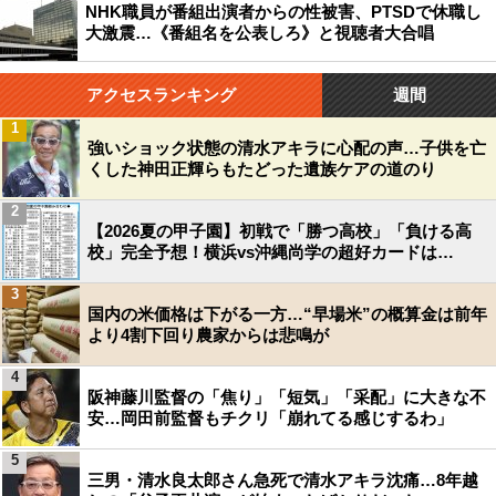
NHK職員が番組出演者からの性被害、PTSDで休職し
大激震…《番組名を公表しろ》と視聴者大合唱
アクセスランキング
週間
1
強いショック状態の清水アキラに心配の声…子供を亡
くした神田正輝らもたどった遺族ケアの道のり
2
【2026夏の甲子園】初戦で「勝つ高校」「負ける高
校」完全予想！横浜vs沖縄尚学の超好カードは…
3
国内の米価格は下がる一方…“早場米”の概算金は前年
より4割下回り農家からは悲鳴が
4
阪神藤川監督の「焦り」「短気」「采配」に大きな不
安…岡田前監督もチクリ「崩れてる感じするわ」
5
三男・清水良太郎さん急死で清水アキラ沈痛…8年越