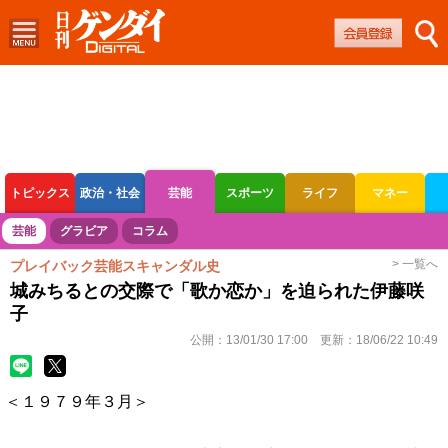
トピックス
政治・社会
芸能
スポーツ
ライフ
マネー
ボートレース
競輪
オートレース
芸能
グラビア
コラム
> 一覧へ
プレイバック芸能スキャンダル史
城みちるとの交際で「歌か恋か」を迫られた伊藤咲
子
公開：
13/01/30 17:00
更新：
18/06/22 10:49
＜１９７９年３月＞