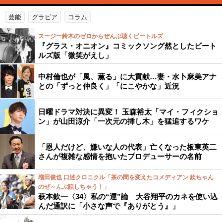
芸能
グラビア
コラム
スージー鈴木のゼロからぜんぶ聴くビートルズ
『グラス・オニオン』コミックソング然としたビート
ルズ版「微笑がえし」
中村倫也が「風、薫る」に大貢献…妻・水卜麻美アナ
との「ずっと仲良く」「にこやかな」近況
日曜ドラマ対決に異変！ 玉森裕太「マイ・フィクショ
ン」が山田涼介「一次元の挿し木」を猛追するワケ
「恩人だけど、嫌いな人の代表」亡くなった板東英二
さんが複雑な感情を抱いたプロデューサーの名前
増田俊也 口述クロニクル「茶の間を変えたコメディアン 欽ちゃん
のぜ～んぶ話しちゃう！」
萩本欽一〈34〉私の“運”論 大谷翔平のカネを使い込
んだ通訳に「小さな声で『ありがとう』」