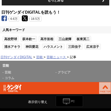
もっとみる
日刊ゲンダイDIGITALを読もう！
6.6万
18.5万
人気キーワード
高校野球
萩本欽一
高市首相
三山凌輝
板東英二
清水アキラ
神田愛花
ハラスメント
三田佳子
広末涼子
日刊ゲンダイDIGITAL
芸能
芸能ニュース
記事
芸能
芸能
グラビア
コラム
表示切り替え