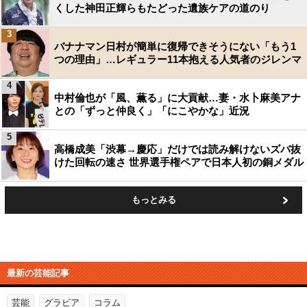
くした神田正輝らもたどった遺族ケアの道のり
3
バナナマン日村が簡単に復帰できそうにない「もう1
つの理由」…レギュラー11本抱える人気者のジレンマ
4
中村倫也が「風、薫る」に大貢献…妻・水卜麻美アナ
との「ずっと仲良く」「にこやかな」近況
5
高橋成美「渋幕→慶応」だけでは読み解けないズバ抜
けた回転の速さ 世界選手権ペアで日本人初の銅メダル
もっとみる
最新の芸能記事
芸能
グラビア
コラム