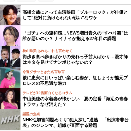
高橋文哉にとって主演映画「ブルーロック」が俳優と
して“絶対に負けられない戦い”なワケ
「ゴチ」への違和感…NEWS増田貴久の“すべり芸”は
誰が悪いのか？ ナイナイが抱える27年目の課題
桧山珠美 あれもこれも言わせて
街歩き食べ歩きばかりの売れっ子芸人ばかり…漫才師
はネタを見せてナンボじゃないの？
今週グサッときた名言珍言
欲に忠実に目いっぱい楽しむ姿が、紅しょうが熊元プ
ロレスの不思議な魅力
テレビが10倍面白くなるコラム
中山美穂の水着姿が懐かしい…夏の定番「海辺の青春
ドラマ」なぜ消えた？
話題の焦点
NHK性加害問題めぐり"犯人探し”過熱…「出演者非公
表」のジレンマ、組織が直面する難題