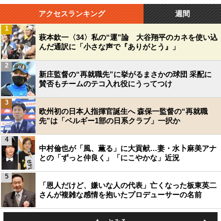
アクセスランキング
週間
1
萩本欽一〈34〉私の“運”論 大谷翔平のカネを使い込
んだ通訳に「小さな声で『ありがとう』」
2
新庄監督の“再就職先”に挙がるまさかの球団 采配に
賛否もチームのテコ入れ役にうってつけ
3
欧州初の日本人指揮官誕生へ 森保一監督の“再就職
先”は「ベルギー1部の日系クラブ」一択か
4
中村倫也が「風、薫る」に大貢献…妻・水卜麻美アナ
との「ずっと仲良く」「にこやかな」近況
5
「恩人だけど、嫌いな人の代表」亡くなった板東英二
さんが複雑な感情を抱いたプロデューサーの名前