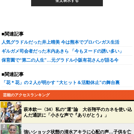
全文表示する
■関連記事
人気グラドルだった井上晴美 今は熊本でプロパンガス生活
ギルガメ司会者だった木内あきら 「今もヌードの誘い多い」
保育園で“第二の人生”…元グラドル小阪有花さんが語る今
■関連記事
「花＊花」の２人が明かす “大ヒット＆活動休止”の舞台裏
芸能のアクセスランキング
1
萩本欽一〈34〉私の“運”論 大谷翔平のカネを使い込
んだ通訳に「小さな声で『ありがとう』」
2
強いショック状態の清水アキラに心配の声…子供を亡