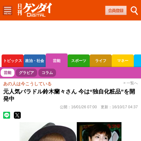
トピックス
政治・社会
芸能
スポーツ
ライフ
マネー
ボートレース
競輪
オートレース
芸能
グラビア
コラム
> 一覧へ
あの人は今こうしている
元人気バラドル鈴木蘭々さん 今は“独自化粧品”を開
発中
公開：
16/01/26 07:00
更新：
16/10/17 04:37