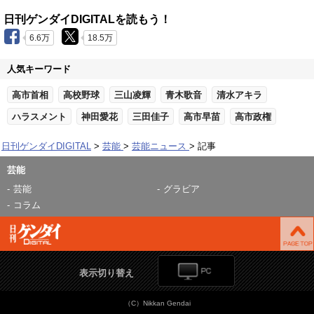
日刊ゲンダイDIGITALを読もう！
6.6万
18.5万
人気キーワード
高市首相
高校野球
三山凌輝
青木歌音
清水アキラ
ハラスメント
神田愛花
三田佳子
高市早苗
高市政権
日刊ゲンダイDIGITAL
芸能
芸能ニュース
記事
芸能
芸能
グラビア
コラム
表示切り替え
（C）Nikkan Gendai