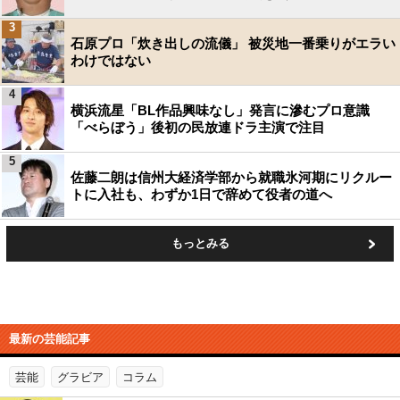
3
石原プロ「炊き出しの流儀」 被災地一番乗りがエラい
わけではない
4
横浜流星「BL作品興味なし」発言に滲むプロ意識
「べらぼう」後初の民放連ドラ主演で注目
5
佐藤二朗は信州大経済学部から就職氷河期にリクルー
トに入社も、わずか1日で辞めて役者の道へ
もっとみる
最新の芸能記事
芸能
グラビア
コラム