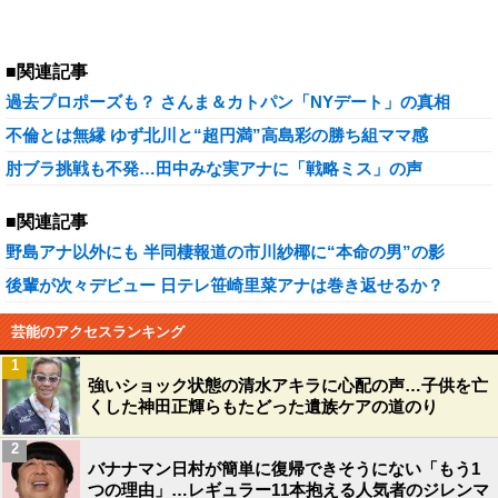
■関連記事
過去プロポーズも？ さんま＆カトパン「NYデート」の真相
不倫とは無縁 ゆず北川と“超円満”高島彩の勝ち組ママ感
肘ブラ挑戦も不発…田中みな実アナに「戦略ミス」の声
■関連記事
野島アナ以外にも 半同棲報道の市川紗椰に“本命の男”の影
後輩が次々デビュー 日テレ笹崎里菜アナは巻き返せるか？
芸能のアクセスランキング
1
強いショック状態の清水アキラに心配の声…子供を亡
くした神田正輝らもたどった遺族ケアの道のり
2
バナナマン日村が簡単に復帰できそうにない「もう1
つの理由」…レギュラー11本抱える人気者のジレンマ