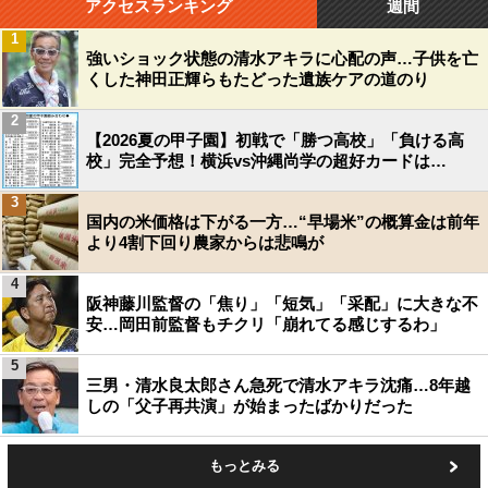
アクセスランキング
週間
1
強いショック状態の清水アキラに心配の声…子供を亡
くした神田正輝らもたどった遺族ケアの道のり
2
【2026夏の甲子園】初戦で「勝つ高校」「負ける高
校」完全予想！横浜vs沖縄尚学の超好カードは…
3
国内の米価格は下がる一方…“早場米”の概算金は前年
より4割下回り農家からは悲鳴が
4
阪神藤川監督の「焦り」「短気」「采配」に大きな不
安…岡田前監督もチクリ「崩れてる感じするわ」
5
三男・清水良太郎さん急死で清水アキラ沈痛…8年越
しの「父子再共演」が始まったばかりだった
もっとみる