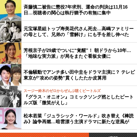
斉藤慎二被告に懲役7年求刑、運命の判決は11月16
日…視聴者の関心は執行猶予の有無に集中
元宝塚星組トップ寿美花代さん死去…高嶋ファミリー
の母として、兄弟の「雪解け」にも手を差し伸べた
芳根京子が29歳でついに“覚醒”！ 朝ドラから10年…
「地味な実力派」が局をまたぐ看板女優に
不倫騒動でアンチ多い田中圭をドラマ主演に？ テレビ
東京が“攻めの姿勢”貫くしたたか皮算用
スージー鈴木のゼロからぜんぶ聴くビートルズ
『グラス・オニオン』コミックソング然としたビート
ルズ版「微笑がえし」
松本若菜「ジュラシック・ワールド」吹き替え《棒読
み》論争再燃…暗雲漂う主演ドラマに新たな逆風が