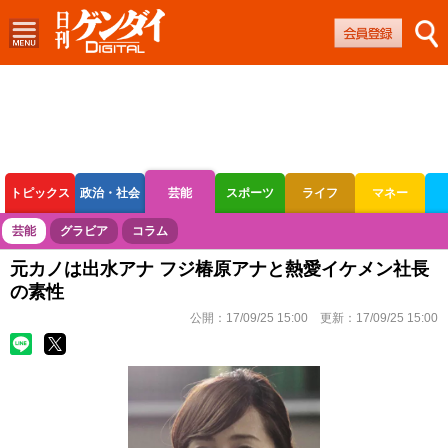
トピックス
政治・社会
芸能
スポーツ
ライフ
マネー
ボートレース
競輪
オートレース
芸能
グラビア
コラム
元カノは出水アナ フジ椿原アナと熱愛イケメン社長
の素性
公開：
17/09/25 15:00
更新：
17/09/25 15:00