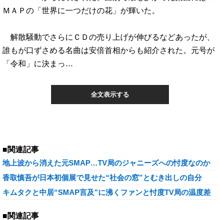
ＭＡＰの「世界に一つだけの花」が輝いた。
解散騒動でさらにＣＤの売り上げが伸びるなどあったが、
誰もが口ずさめる名曲は安倍首相からも紹介された。元号が
「令和」に決まっ…
全文表示する
■関連記事
地上波から消えた元SMAP…TV局のジャニーズへの忖度なのか
香取慎吾が日本初個展で見せた“社会の窓”とむき出しの自分
キムタクと中居“SMAP言及”に沸くファンと忖度TV局の温度差
■関連記事