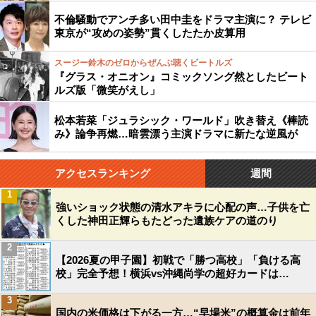
不倫騒動でアンチ多い田中圭をドラマ主演に？ テレビ
東京が“攻めの姿勢”貫くしたたか皮算用
スージー鈴木のゼロからぜんぶ聴くビートルズ
『グラス・オニオン』コミックソング然としたビート
ルズ版「微笑がえし」
松本若菜「ジュラシック・ワールド」吹き替え《棒読
み》論争再燃…暗雲漂う主演ドラマに新たな逆風が
アクセスランキング
週間
1
強いショック状態の清水アキラに心配の声…子供を亡
くした神田正輝らもたどった遺族ケアの道のり
2
【2026夏の甲子園】初戦で「勝つ高校」「負ける高
校」完全予想！横浜vs沖縄尚学の超好カードは…
3
国内の米価格は下がる一方…“早場米”の概算金は前年