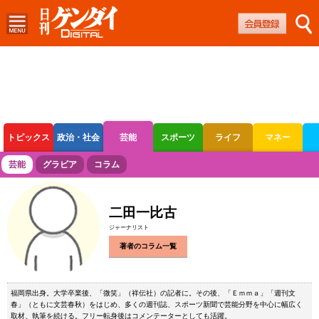
トピックス
政治・社会
芸能
スポーツ
ライフ
マネー
ボートレース
競輪
オートレース
芸能
グラビア
コラム
二田一比古
ジャーナリスト
著者のコラム一覧
福岡県出身。大学卒業後、「微笑」（祥伝社）の記者に。その後、「Ｅｍｍａ」「週刊文
春」（ともに文芸春秋）をはじめ、多くの週刊誌、スポーツ新聞で芸能分野を中心に幅広く
取材、執筆を続ける。フリー転身後はコメンテーターとしても活躍。