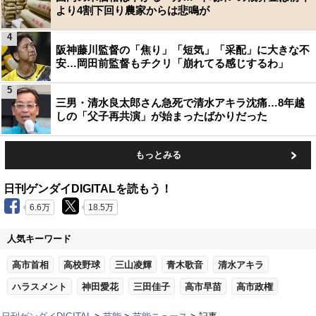
より4割下回り農家からは悲鳴が
4
阪神藤川監督の「焦り」「短気」「采配」に大きな不
安…岡田前監督もチクリ「崩れてる感じするわ」
5
三男・清水良太郎さん急死で清水アキラ沈痛…8年越
しの「父子再共演」が始まったばかりだった
もっとみる
日刊ゲンダイDIGITALを読もう！
6.6万
18.5万
人気キーワード
高市首相
高校野球
三山凌輝
青木歌音
清水アキラ
ハラスメント
神田愛花
三田佳子
高市早苗
高市政権