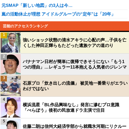
元SMAP「新しい地図」の3人は今…
嵐の活動休止が理想 アイドルグループの“定年”は「20年」
芸能のアクセスランキング
1
強いショック状態の清水アキラに心配の声…子供を亡
くした神田正輝らもたどった遺族ケアの道のり
2
バナナマン日村が簡単に復帰できそうにない「もう1
つの理由」…レギュラー11本抱える人気者のジレンマ
3
石原プロ「炊き出しの流儀」 被災地一番乗りがエラい
わけではない
4
横浜流星「BL作品興味なし」発言に滲むプロ意識
「べらぼう」後初の民放連ドラ主演で注目
5
佐藤二朗は信州大経済学部から就職氷河期にリクルー