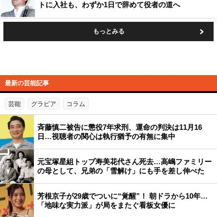
トに入社も、わずか1日で辞めて役者の道へ
もっとみる
最新の芸能記事
芸能
グラビア
コラム
斉藤慎二被告に懲役7年求刑、運命の判決は11月16
日…視聴者の関心は執行猶予の有無に集中
元宝塚星組トップ寿美花代さん死去…高嶋ファミリー
の母として、兄弟の「雪解け」にも手を差し伸べた
芳根京子が29歳でついに“覚醒”！ 朝ドラから10年…
「地味な実力派」が局をまたぐ看板女優に