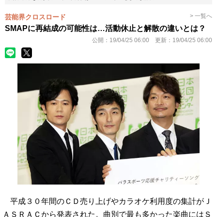
> 一覧へ
芸能界クロスロード
SMAPに再結成の可能性は…活動休止と解散の違いとは？
公開：
19/04/25 06:00
更新：
19/04/25 06:00
平成３０年間のＣＤ売り上げやカラオケ利用度の集計がＪ
ＡＳＲＡＣから発表された。曲別で最も多かった楽曲にはＳ