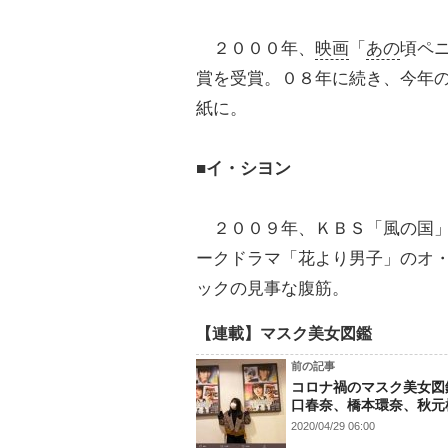
２０００年、
映画
「
あの
頃ペ
賞を受賞。０８年に続き、今年
紙に。
■イ・シヨン
２００９年、ＫＢＳ「風の国」
ークドラマ「花より男子」のオ
ックの見事な腹筋。
【連載】マスク美女図鑑
前の記事
コロナ禍のマスク美女図鑑
口春奈、橋本環奈、秋元
2020/04/29 06:00