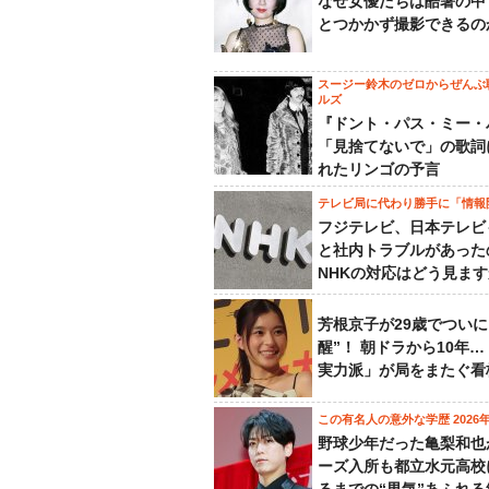
なぜ女優たちは酷暑の中
とつかかず撮影できるの
スージー鈴木のゼロからぜんぶ
ルズ
『ドント・パス・ミー・
「見捨てないで」の歌詞
れたリンゴの予言
テレビ局に代わり勝手に「情報
フジテレビ、日本テレビ
と社内トラブルがあった
NHKの対応はどう見ま
芳根京子が29歳でついに
醒”！ 朝ドラから10年
実力派」が局をまたぐ看
この有名人の意外な学歴 2026
野球少年だった亀梨和也
ーズ入所も都立水元高校