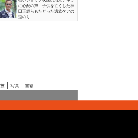
強いショック状態の清水アキラ
に心配の声…子供を亡くした神
田正輝らもたどった遺族ケアの
道のり
競技
写真
書籍