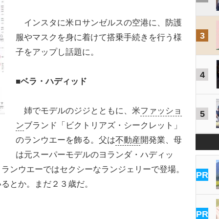
インスタに米ロサンゼルスの空港に、防護
3
服やマスクを身に着けて搭乗手続きを行う様
子をアップし話題に。
4
■ベラ・ハディッド
姉でモデルのジジとともに、米
ファッショ
5
ン
ブランド「ビクトリアズ・シークレット」
のランウエーを飾る。父は
不動産
開発業、母
は元スーパーモデルのヨランダ・ハディッ
、ランウエーではセクシーなランジェリーで登場。
PR
いるとか。まだ２３歳だ。
PR