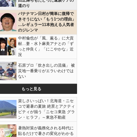
田正輝らもたどった遺族ケアの
道のり
バナナマン日村が簡単に復帰で
きそうにない「もう1つの理由」
…レギュラー11本抱える人気者
のジレンマ
中村倫也が「風、薫る」に大貢
献…妻・水卜麻美アナとの「ず
っと仲良く」「にこやかな」近
況
石原プロ「炊き出しの流儀」 被
災地一番乗りがエラいわけでは
ない
もっと見る
楽しさいっぱい！北海道・ニセ
コで避暑の夏旅 絶景とアクティ
ビティが揃う「ニセコ東急 グラ
ン・ヒラフ」～東急不動産
暑熱対策が義務化される時代に
貼るだけで暑さの変化がわかる