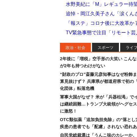
水野美紀に「M」レギュラー待望
追悼・岡江久美子さん「涙くん
「報ステ」コロナ後に大改革か 
TV緊急事態で注目「リモート
政治・社会
スポーツ
ライ
2年後に「増税」空手形の大笑い こん
が2年も持つわけがない
“財政のプロ”斎藤元彦知事はなぜ粉飾
算見抜けず？ 兵庫県が都道府県で初の
化団体」転落危機
軍事大国がなぜ？ 米が「兵器枯渇」で
は継続困難…トランプ大統領がヘグセス
に激怒！
OTC類似薬「追加負担免除」の“落とし
疾患の患者でも「配慮」されない恐れあ
自民党総裁選は「うんこ味のカレーか、