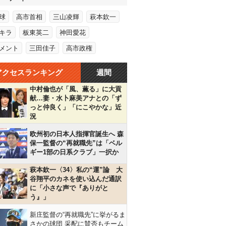
球
高市首相
三山凌輝
萩本欽一
キラ
板東英二
神田愛花
メント
三田佳子
高市政権
アクセスランキング
週間
中村倫也が「風、薫る」に大貢
献…妻・水卜麻美アナとの「ず
っと仲良く」「にこやかな」近
況
欧州初の日本人指揮官誕生へ 森
保一監督の“再就職先”は「ベル
ギー1部の日系クラブ」一択か
萩本欽一〈34〉私の“運”論 大
谷翔平のカネを使い込んだ通訳
に「小さな声で『ありがと
う』」
新庄監督の“再就職先”に挙がるま
さかの球団 采配に賛否もチーム