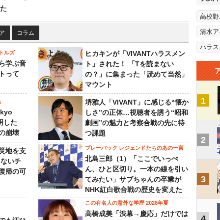
た
高校野
清水ア
ア
コラム
ハラス
トルズ
ヒカキンが「VIVANTハラスメン
ら学ぶ音
ト」された！ 「Tを読まない
トって
の？」に集まった「読めて当然」
マウント
1
」
堺雅人「VIVANT」に感じる“懐か
kyo
しさ”の正体…視聴者を誘う“昭和
判明した
劇画”の魅力と考察合戦の先に待
の崩壊
つ課題
2
プレーバック レジェンドたちのあの一言
災地を支
北島三郎（1）「ここでいっぺ
らないチ
ん、ひと区切り。一本の線を引い
復帰の可
3
てみたい」サブちゃんの卒業が
NHK紅白歌合戦の歴史を変えた
この有名人の意外な学歴 2026年夏
高橋成美「渋幕→慶応」だけでは
4