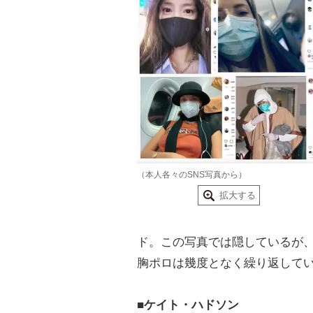
（本人各々のSNS写真から）
拡大する
ド。この写真では隠しているが
胸ポロは幾度となく繰り返して
■ケイト・ハドソン