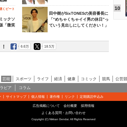
経緯
10
聴くビート
田中樹がSixTONESの美容番長に
ミックソ
「“めちゃくちゃイイ男の休日”っ
版「微笑
ていう見出しにしてください！」
う！
6.6万
18.5万
芸能
スポーツ
ライフ
経済
健康
コミック
競馬
公営
ラビア
コラム
ー
サイトマップ
個人情報
著作権
リンク
定期購読申込み
広告掲載について
会社概要
採用情報
よくある質問・お問い合わせ
Copyright (C) Nikkan Gendai. All Rights Reserved