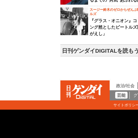
るまでの“男気”あふれる
スージー鈴木のゼロからぜんぶ
ルズ
『グラス・オニオン』コ
ング然としたビートルズ
がえし」
日刊ゲンダイDIGITALを読も
政治/社会
芸能
グ
サイトポリシ