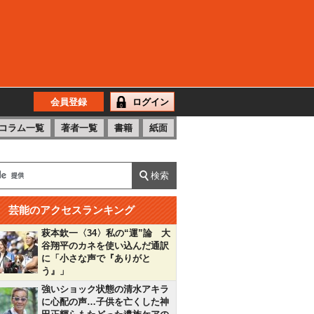
会員登録
ログイン
コラム一覧
著者一覧
書籍
紙面
芸能のアクセスランキング
萩本欽一〈34〉私の“運”論 大
谷翔平のカネを使い込んだ通訳
に「小さな声で『ありがと
う』」
強いショック状態の清水アキラ
に心配の声…子供を亡くした神