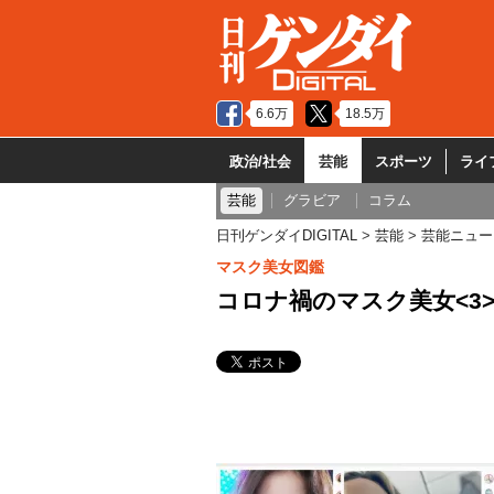
6.6万
18.5万
政治/社会
芸能
スポーツ
ライ
芸能
グラビア
コラム
日刊ゲンダイDIGITAL
芸能
芸能ニュー
マスク美女図鑑
コロナ禍のマスク美女<3