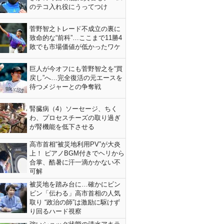
のテコ入れ役にうってつけ
菅野智之トレード不成立の裏に
致命的な“前科”…ここまで11勝4
敗でも市場価値が低かったワケ
巨人が今オフにも菅野智之を“買
戻し”へ…完全復活の元エースを
待つメジャーとの争奪戦
腎臓病（4）ソーセージ、ちく
わ、プロセスチーズの取り過ぎ
が腎機能を低下させる
高市首相“被災地利用PV”が大炎
上！ ピアノBGM付きでヘリから
合掌、酷暑に汗一滴かかない不
可解
被災地を踏み台に…確かにビン
ビン「伝わる」高市首相の人気
取り “政治の師”は激励に駆けず
り回るハード視察