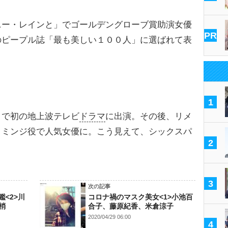
ニー・レインと」でゴールデングローブ賞助演女優
PR
のピープル誌「最も美しい１００人」に選ばれて表
1
で初の地上波テレビ
ドラマ
に出演。その後、リメ
・ミンジ役で人気女優に。こう見えて、シックスパ
2
3
次の記事
<2>川
コロナ禍のマスク美女<1>小池百
梢
合子、藤原紀香、米倉涼子
2020/04/29 06:00
4