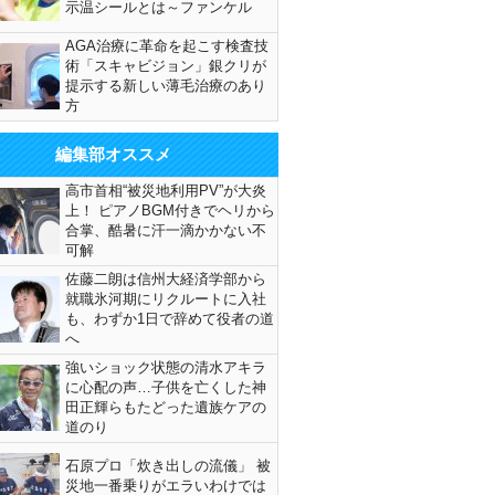
示温シールとは～ファンケル
AGA治療に革命を起こす検査技
術「スキャビジョン」銀クリが
提示する新しい薄毛治療のあり
方
編集部オススメ
高市首相“被災地利用PV”が大炎
上！ ピアノBGM付きでヘリから
合掌、酷暑に汗一滴かかない不
可解
佐藤二朗は信州大経済学部から
就職氷河期にリクルートに入社
も、わずか1日で辞めて役者の道
へ
強いショック状態の清水アキラ
に心配の声…子供を亡くした神
田正輝らもたどった遺族ケアの
道のり
石原プロ「炊き出しの流儀」 被
災地一番乗りがエラいわけでは