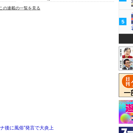
この連載の一覧を見る
5
ロナ後に風俗”発言で大炎上