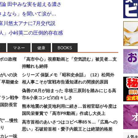
論 田中みな実を超える濃さ
さよなら」を聞いて涙が…
富川悠太アナに7月交代説
芸人」小峠英二の圧倒的存在感
フ
マネー
健康
BOOKS
なボロ政権
「高市中心」視察動画と「空気読む」被災者…支
持離れも納得
まがいの決
シリーズ 保阪メモ「昭和史余話」（12）松岡外
「早期健全
相人事こそが宣戦布告通知遅れの間接的原因
偽善の8月が始まった 非核三原則を踏みにじる高
イラン戦争
市&小泉コンビの白々しさ
国防長官
熊本地震の被災地利用に続き…首相官邸が今度は
国民栄誉賞で「高市PR動画」作成し大炎上
穴”…慢性
高市首相のあいさつはコピペ率85％…「広島への
り
思い」石破前首相・愛子内親王とは絶望的格差
カレー味
人気