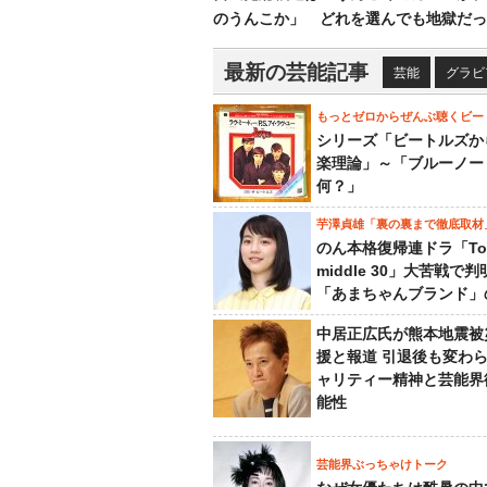
のうんこか」 どれを選んでも地獄だっ
最新の芸能記事
芸能
グラビ
もっとゼロからぜんぶ聴くビー
シリーズ「ビートルズか
楽理論」～「ブルーノー
何？」
芋澤貞雄「裏の裏まで徹底取材
のん本格復帰連ドラ「To
middle 30」大苦戦で
「あまちゃんブランド」
中居正広氏が熊本地震被
援と報道 引退後も変わ
ャリティー精神と芸能界
能性
芸能界ぶっちゃけトーク