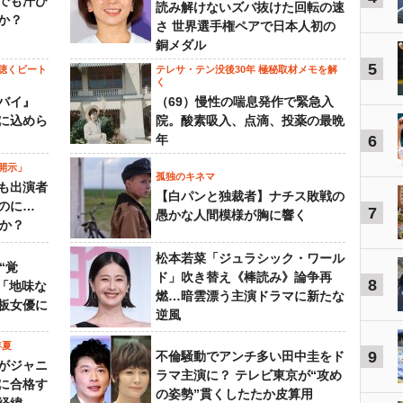
でも汗ひ
読み解けないズバ抜けた回転の速
か？
さ 世界選手権ペアで日本人初の
銅メダル
5
聴くビート
テレサ・テン没後30年 極秘取材メモを解
く
バイ』
（69）慢性の喘息発作で緊急入
に込めら
院。酸素吸入、点滴、投薬の最晩
年
6
開示」
孤独のキネマ
も出演者
【白パンと独裁者】ナチス敗戦の
のに…
7
愚かな人間模様が胸に響く
すか？
松本若菜「ジュラシック・ワール
“覚
ド」吹き替え《棒読み》論争再
8
…「地味な
燃…暗雲漂う主演ドラマに新たな
板女優に
逆風
年夏
9
不倫騒動でアンチ多い田中圭をド
がジャニ
ラマ主演に？ テレビ東京が“攻め
に合格す
の姿勢”貫くしたたか皮算用