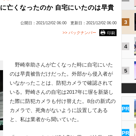
何時に亡くなったのか 自宅にいたのは早貴
3
公開日：
2021/12/02 06:00
更新日：
2021/12/02 06:00
>> バックナンバー
印刷
4
野崎幸助さんが亡くなった時に自宅にいた
5
のは早貴被告だけだった。外部から侵入者が
いなかったことは、防犯カメラで確認されて
いる。野崎さんの自宅は2017年に塀を新築し
た際に防犯カメラも付け替えた。8台の新式の
PR
カメラで、死角がないように設置してある
と、私は業者から聞いていた。
PR