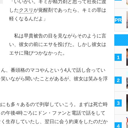
「いいかい。キミが精力剤と思って社長に渡
した
クスリ
が覚醒剤であったら、キミの罪は
軽くなるんだよ」
PR
？
私は早貴被告の目を見ながらそのように言
い、彼女の前にエサを投げた。しかし彼女は
エサに飛びつかなかった。
1
ん、番頭格のマコやんという4人で話し合ってい
を笑いながら聞いたことがあるが、彼女は笑みを浮
2
3
にも多々あるので列挙していこう。まずは死亡時
の午後4時ごろにドン・ファンと電話で話をして
なく生存していたし、翌日に会う約束をしたのだか
4