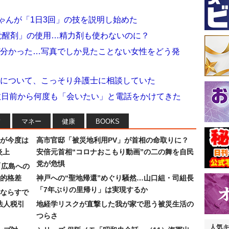
ちゃんが「1日3回」の技を説明し始めた
「覚醒剤」の使用…精力剤も使わないのに？
なぜ分かった…写真でしか見たことない女性をどう発
動画について、こっそり弁護士に相談していた
数日前から何度も「会いたい」と電話をかけてきた
フ
マネー
健康
BOOKS
が今度は
高市官邸「被災地利用PV」が首相の命取りに？
炎上
安倍元首相“コロナおこもり動画”の二の舞を自民
党が危惧
「広島への
的格差
神戸への“聖地帰還”めぐり騒然…山口組・司組長
「7年ぶりの里帰り」は実現するか
ならすで
法人税引
地経学リスクが直撃した我が家で思う被災生活の
つらさ
人気