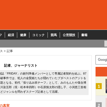
フ
経済
健康
コミック
競馬
公営競技
書籍
ス
記事
記者、ジャーナリスト
週刊誌「FRIDAY」の創刊準備メンバーとして専属記者契約を結ぶ。87
爆破事件では、犯人の金賢姫たちが隠れていたブダペストのアジトを
話題となる。初代「張り込み班チーフ」として、みのもんたや落合博
1
市川染五郎（現・松本幸四郎）や石原慎太郎の隠し子、小渕恵三首相
などジャンルを問わずスクープ記者として活躍。
2
月の真実