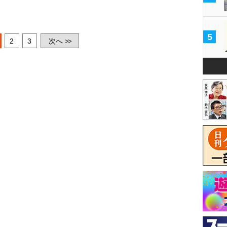
。
5
2
3
次へ
>>