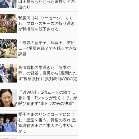
田正輝らもたどった遺族ケアの
道のり
腎臓病（4）ソーセージ、ちく
わ、プロセスチーズの取り過ぎ
が腎機能を低下させる
「最強の新弟子」旭富士、デビ
ュー4場所連続Ｖでも残る大きな
課題
高市首相の早過ぎた「熊本訪
問」の背景…震災から1週間たた
ず“視察強行”に批判殺到の案の定
「VIVANT」1強ムードの陰で…
蒼井優「Tシャツが乾くまで」が
呼び覚ます"連ドラ本来の快感"
愛子さまのリンクコーデににじ
む「皇室を担う」覚悟の表れ 皇
室典範改正にご本人の心中やい
かに