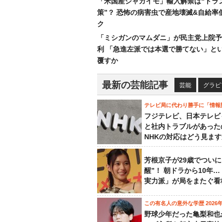
「米国産ジャガイモ」輸入解禁は“トラ
策”？ 恐怖の病害虫で産地壊滅&自給率
ク
「ミシガンのマムダニ」が民主党上院予
利 「急進左派では本選で勝てない」と
覆すか
最新の芸能記事
芸能
グラビ
テレビ局に代わり勝手に「情報
フジテレビ、日本テレビ
と社内トラブルがあった
NHKの対応はどう見ま
芳根京子が29歳でついに
醒”！ 朝ドラから10年
実力派」が局をまたぐ看
この有名人の意外な学歴 2026
野球少年だった亀梨和也