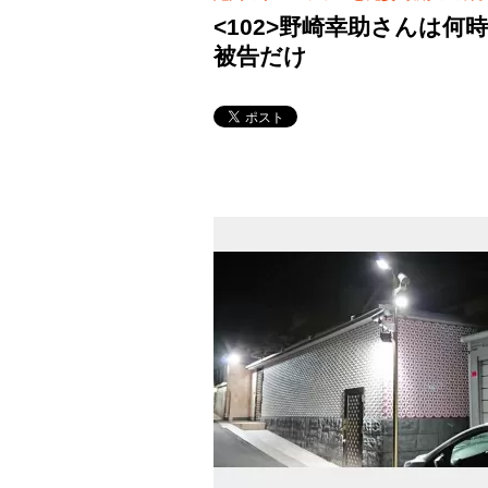
<102>野崎幸助さんは
被告だけ