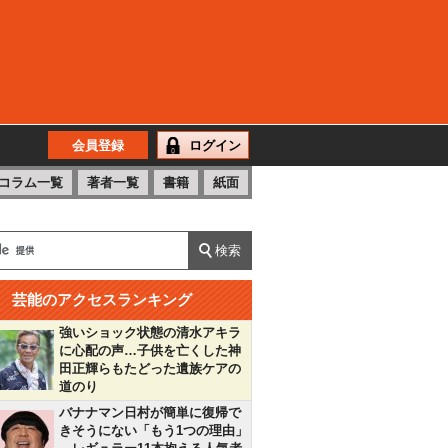
会員登録
ログイン
コラム一覧
著者一覧
書籍
紙面
芸能のアクセスランキング
強いショック状態の清水アキラ
に心配の声…子供を亡くした神
田正輝らもたどった遺族ケアの
道のり
バナナマン日村が簡単に復帰で
きそうにない「もう1つの理由」