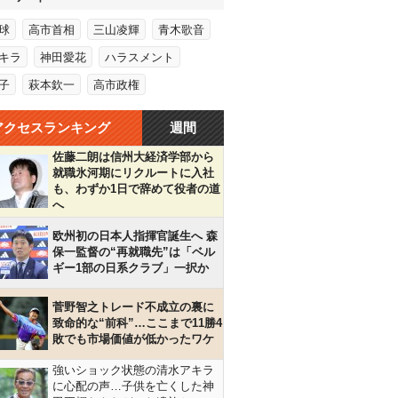
球
高市首相
三山凌輝
青木歌音
キラ
神田愛花
ハラスメント
子
萩本欽一
高市政権
アクセスランキング
週間
佐藤二朗は信州大経済学部から
就職氷河期にリクルートに入社
も、わずか1日で辞めて役者の道
へ
欧州初の日本人指揮官誕生へ 森
保一監督の“再就職先”は「ベル
ギー1部の日系クラブ」一択か
菅野智之トレード不成立の裏に
致命的な“前科”…ここまで11勝4
敗でも市場価値が低かったワケ
強いショック状態の清水アキラ
に心配の声…子供を亡くした神