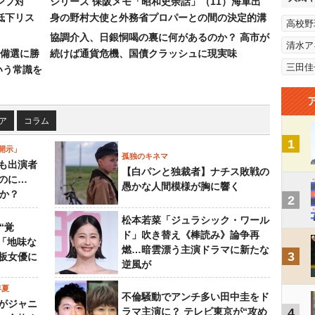
ンプ対
シリーズ 保阪メモ「昭和史余話」（11）海軍出
低下リス
身の野村大使と外務省プロパーとの間の決定的溝
高校野
協調介入、日銀恫喝の裏に何があるのか？ 高市が
清水ア
備選に勝
続けば通貨危機、国債クラッシュに現実味
三田佳
いう常識を
ア
コラム
1
開示」
孤独のキネマ
も出演者
【白パンと独裁者】ナチス敗戦の
のに…
愚かな人間模様が胸に響く
すか？
2
松本若菜「ジュラシック・ワール
“覚
ド」吹き替え《棒読み》論争再
…「地味な
燃…暗雲漂う主演ドラマに新たな
3
板女優に
逆風が
年夏
不倫騒動でアンチ多い田中圭をド
がジャニ
ラマ主演に？ テレビ東京が“攻め
4