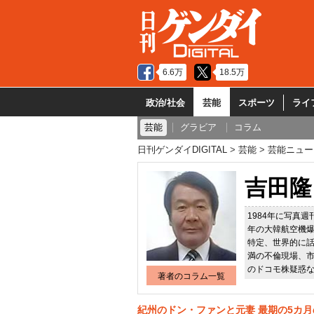
6.6万
18.5万
政治/社会
芸能
スポーツ
ライ
芸能
グラビア
コラム
日刊ゲンダイDIGITAL
芸能
芸能ニュー
吉田隆
1984年に写真
年の大韓航空機
特定、世界的に
満の不倫現場、
のドコモ株疑惑
著者のコラム一覧
紀州のドン・ファンと元妻 最期の5カ