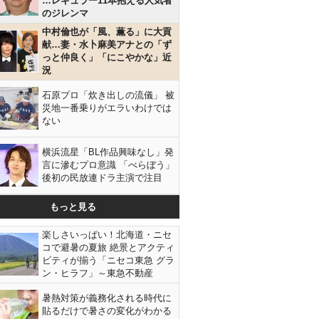
…レギュラー11本抱える人気者
のジレンマ
中村倫也が「風、薫る」に大貢
献…妻・水卜麻美アナとの「ず
っと仲良く」「にこやかな」近
況
石原プロ「炊き出しの流儀」 被
災地一番乗りがエラいわけでは
ない
横浜流星「BL作品興味なし」発
言に滲むプロ意識 「べらぼう」
後初の民放連ドラ主演で注目
もっと見る
楽しさいっぱい！北海道・ニセ
コで避暑の夏旅 絶景とアクティ
ビティが揃う「ニセコ東急 グラ
ン・ヒラフ」～東急不動産
暑熱対策が義務化される時代に
貼るだけで暑さの変化がわかる