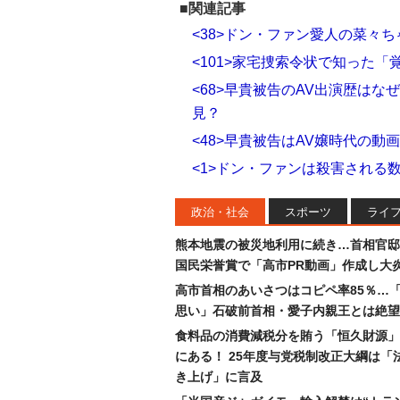
■関連記事
<38>ドン・ファン愛人の菜々
<101>家宅捜索令状で知った
<68>早貴被告のAV出演歴は
見？
<48>早貴被告はAV嬢時代の
<1>ドン・ファンは殺害される
政治・社会
スポーツ
ライ
熊本地震の被災地利用に続き…首相官邸
国民栄誉賞で「高市PR動画」作成し大
高市首相のあいさつはコピペ率85％…
思い」石破前首相・愛子内親王とは絶望
食料品の消費減税分を賄う「恒久財源」
にある！ 25年度与党税制改正大綱は「
き上げ」に言及