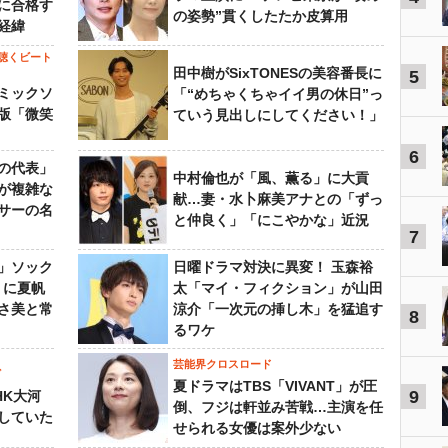
に合格す
の姿勢”貫くしたたか皮算用
経緯
聴くビート
田中樹がSixTONESの美容番長に
5
ミックソ
「“めちゃくちゃイイ男の休日”っ
版「微笑
ていう見出しにしてください！」
6
の代表」
中村倫也が「風、薫る」に大貢
が複雑な
献…妻・水卜麻美アナとの「ずっ
サーの名
と仲良く」「にこやかな」近況
7
」ソック
日曜ドラマ対決に異変！ 玉森裕
』に夏帆
太「マイ・フィクション」が山田
さ美と常
涼介「一次元の挿し木」を猛追す
8
るワケ
芸能界クロスロード
ビ
夏ドラマはTBS「VIVANT」が圧
9
HK大河
倒、フジは軒並み苦戦…主演を任
していた
せられる女優は案外少ない