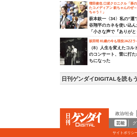
増田俊也 口述クロニクル「茶
たコメディアン 欽ちゃんのぜ
ちゃう！」
萩本欽一〈34〉私の“運
谷翔平のカネを使い込ん
「小さな声で『ありがと
坂田明 81歳の今も現役JAZZラ
（8）人生を変えたコル
のコンサート、雷に打た
ちになった
日刊ゲンダイDIGITALを読も
政治/社会
芸能
グ
サイトポリシ