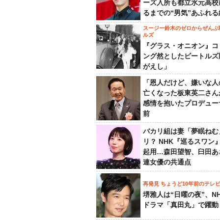
ーズ入所も都立水元高校
るまでの“男気”あふれる
スージー鈴木のゼロからぜんぶ
ルズ
『グラス・オニオン』コ
ング然としたビートルズ
がえし」
「恩人だけど、嫌いな人
亡くなった板東英二さん
感情を抱いたプロデュー
前
バカリ組は妻「夢眠ねむ
リ？ NHK『巡るスワン
起用…森田望智、臼田あ
連女優の共通点
再発見 ちょうど10年前のテレ
堺雅人は“日曜の夜”、N
ドラマ「真田丸」で躍動