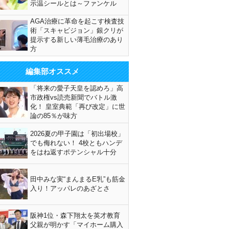
示温シールとは～ファンケル
AGA治療に革命を起こす検査技
術「スキャビジョン」銀クリが
提示する新しい薄毛治療のあり
方
編集部オススメ
「将来の愛子天皇を認めろ」高
市政権vs読売新聞でバトル激
化！ 皇室典範「再び改定」に世
論の85％が味方
2026夏の甲子園は「初出場校」
でも侮れない！ 4校ともハンデ
をはね返すポテンシャル十分
田中みな実“まんまるE乳”も筋金
入り！アッパレのあざとさ
阪神1位・森下翔太を英才教育
父親が明かす「マイホーム購入