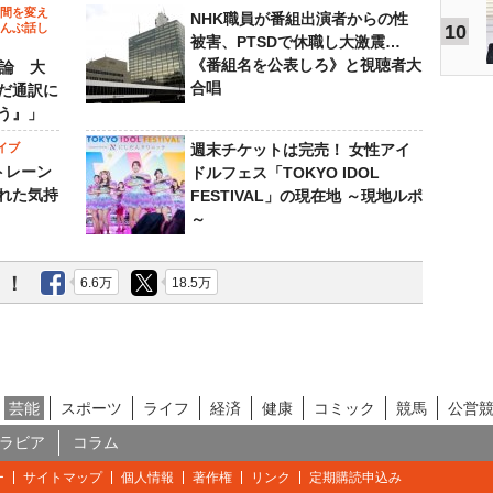
の間を変え
NHK職員が番組出演者からの性
～んぶ話し
10
被害、PTSDで休職し大激震…
《番組名を公表しろ》と視聴者大
”論 大
合唱
だ通訳に
う』」
イブ
週末チケットは完売！ 女性アイ
トレーン
ドルフェス「TOKYO IDOL
れた気持
FESTIVAL」の現在地 ～現地ルポ
～
う！
6.6万
18.5万
芸能
スポーツ
ライフ
経済
健康
コミック
競馬
公営
ラビア
コラム
ー
サイトマップ
個人情報
著作権
リンク
定期購読申込み