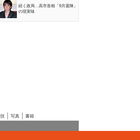
続く政局…高市首相「9月退陣」
の現実味
競技
写真
書籍