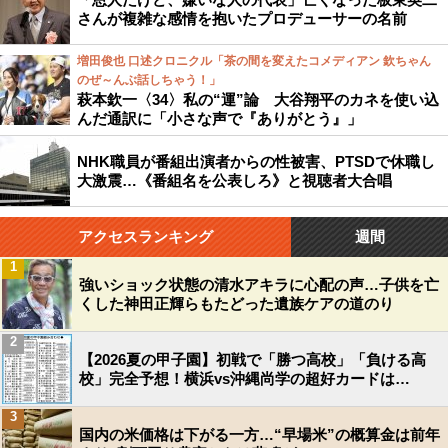
さんが複雑な感情を抱いたプロデューサーの名前
増田俊也 口述クロニクル「茶の間を変えたコメディアン 欽ちゃん
のぜ～んぶ話しちゃう！」
萩本欽一〈34〉私の“運”論 大谷翔平のカネを使い込
んだ通訳に「小さな声で『ありがとう』」
NHK職員が番組出演者からの性被害、PTSDで休職し
大激震…《番組名を公表しろ》と視聴者大合唱
アクセスランキング
週間
1
強いショック状態の清水アキラに心配の声…子供を亡
くした神田正輝らもたどった遺族ケアの道のり
2
【2026夏の甲子園】初戦で「勝つ高校」「負ける高
校」完全予想！横浜vs沖縄尚学の超好カードは…
3
国内の米価格は下がる一方…“早場米”の概算金は前年