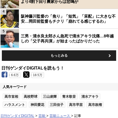
より4割下回り農家からは悲鳴が
4
阪神藤川監督の「焦り」「短気」「采配」に大きな不
安…岡田前監督もチクリ「崩れてる感じするわ」
5
三男・清水良太郎さん急死で清水アキラ沈痛…8年越
しの「父子再共演」が始まったばかりだった
もっとみる
日刊ゲンダイDIGITALを読もう！
6.6万
18.5万
人気キーワード
高市首相
高校野球
三山凌輝
青木歌音
清水アキラ
ハラスメント
神田愛花
三田佳子
高市早苗
高市政権
日刊ゲンダイDIGITAL
芸能
芸能ニュース
記事