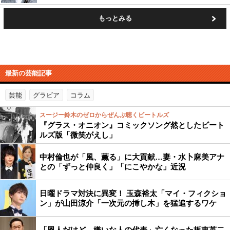
もっとみる
最新の芸能記事
芸能
グラビア
コラム
スージー鈴木のゼロからぜんぶ聴くビートルズ
『グラス・オニオン』コミックソング然としたビート
ルズ版「微笑がえし」
中村倫也が「風、薫る」に大貢献…妻・水卜麻美アナ
との「ずっと仲良く」「にこやかな」近況
日曜ドラマ対決に異変！ 玉森裕太「マイ・フィクショ
ン」が山田涼介「一次元の挿し木」を猛追するワケ
「恩人だけど、嫌いな人の代表」亡くなった板東英二