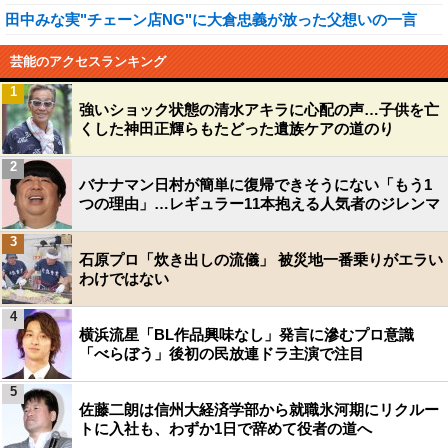
田中みな実"チェーン店NG"に大倉忠義が放った父想いの一言
芸能のアクセスランキング
1
強いショック状態の清水アキラに心配の声…子供を亡
くした神田正輝らもたどった遺族ケアの道のり
2
バナナマン日村が簡単に復帰できそうにない「もう1
つの理由」…レギュラー11本抱える人気者のジレンマ
3
石原プロ「炊き出しの流儀」 被災地一番乗りがエラい
わけではない
4
横浜流星「BL作品興味なし」発言に滲むプロ意識
「べらぼう」後初の民放連ドラ主演で注目
5
佐藤二朗は信州大経済学部から就職氷河期にリクルー
トに入社も、わずか1日で辞めて役者の道へ