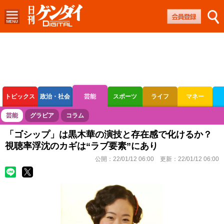
トピックス
政治・社会
芸能
スポーツ
ライフ
マネー
ボートレース
競輪
オートレース
芸能
グラビア
コラム
「ゴシップ」は黒木華の演技と存在感で化けるか？
視聴率浮沈のカギは“ラブ要素”にあり
公開：
22/01/12 06:00
更新：
22/01/12 06:00