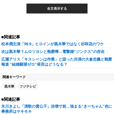
全文表示する
■関連記事
松本潤主演「99.9」ヒロインが黒木華ではなく杉咲花のワケ
次は黒木華？ムロツヨシと熱愛噂→電撃婚“ジンクス”の存在
広瀬アリス「キスシーンは作業」と語った共演の大倉忠義と熱愛
報道 “結婚願望ゼロ”発言はどうなる？
関連キーワード
黒木華
フジテレビ
■関連記事
氷川きよし「演歌の貴公子」決壊寸前…強まる“きーちゃん”色に
事務所はヤキモキ