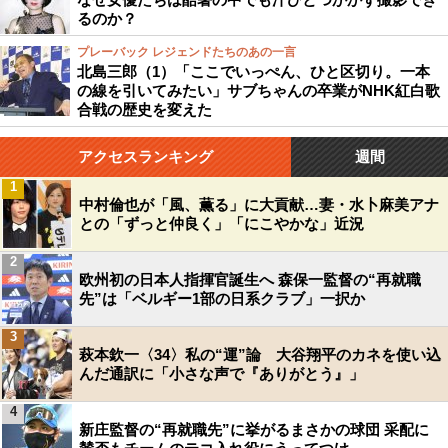
るのか？
プレーバック レジェンドたちのあの一言
北島三郎（1）「ここでいっぺん、ひと区切り。一本
の線を引いてみたい」サブちゃんの卒業がNHK紅白歌
合戦の歴史を変えた
アクセスランキング
週間
1
中村倫也が「風、薫る」に大貢献…妻・水卜麻美アナ
との「ずっと仲良く」「にこやかな」近況
2
欧州初の日本人指揮官誕生へ 森保一監督の“再就職
先”は「ベルギー1部の日系クラブ」一択か
3
萩本欽一〈34〉私の“運”論 大谷翔平のカネを使い込
んだ通訳に「小さな声で『ありがとう』」
4
新庄監督の“再就職先”に挙がるまさかの球団 采配に