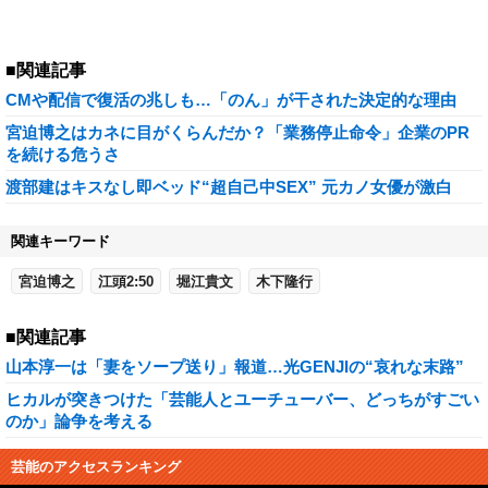
■関連記事
CMや配信で復活の兆しも…「のん」が干された決定的な理由
宮迫博之はカネに目がくらんだか？「業務停止命令」企業のPR
を続ける危うさ
渡部建はキスなし即ベッド“超自己中SEX” 元カノ女優が激白
関連キーワード
宮迫博之
江頭2:50
堀江貴文
木下隆行
■関連記事
山本淳一は「妻をソープ送り」報道…光GENJIの“哀れな末路”
ヒカルが突きつけた「芸能人とユーチューバー、どっちがすごい
のか」論争を考える
芸能のアクセスランキング