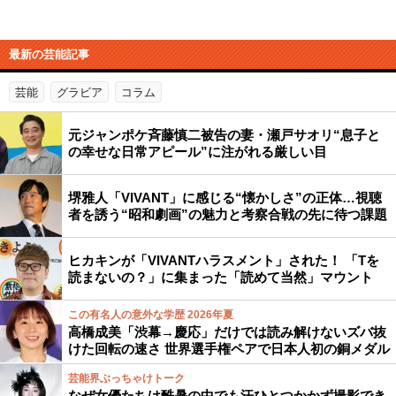
最新の芸能記事
芸能
グラビア
コラム
元ジャンポケ斉藤慎二被告の妻・瀬戸サオリ“息子と
の幸せな日常アピール”に注がれる厳しい目
堺雅人「VIVANT」に感じる“懐かしさ”の正体…視聴
者を誘う“昭和劇画”の魅力と考察合戦の先に待つ課題
ヒカキンが「VIVANTハラスメント」された！ 「Tを
読まないの？」に集まった「読めて当然」マウント
この有名人の意外な学歴 2026年夏
高橋成美「渋幕→慶応」だけでは読み解けないズバ抜
けた回転の速さ 世界選手権ペアで日本人初の銅メダル
芸能界ぶっちゃけトーク
なぜ女優たちは酷暑の中でも汗ひとつかかず撮影でき