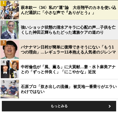
1
萩本欽一〈34〉私の“運”論 大谷翔平のカネを使い込
んだ通訳に「小さな声で『ありがとう』」
2
強いショック状態の清水アキラに心配の声…子供を亡
くした神田正輝らもたどった遺族ケアの道のり
3
バナナマン日村が簡単に復帰できそうにない「もう1
つの理由」…レギュラー11本抱える人気者のジレンマ
4
中村倫也が「風、薫る」に大貢献…妻・水卜麻美アナ
との「ずっと仲良く」「にこやかな」近況
5
石原プロ「炊き出しの流儀」 被災地一番乗りがエラい
わけではない
もっとみる