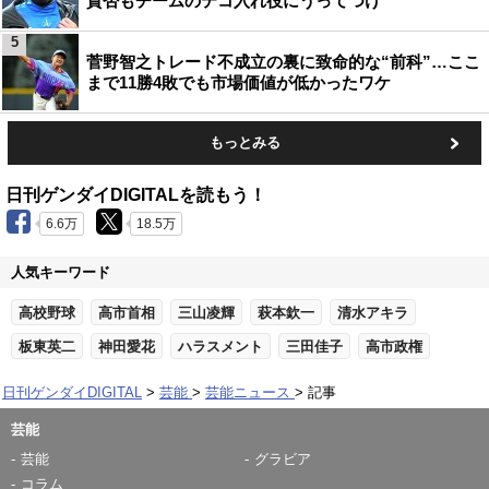
賛否もチームのテコ入れ役にうってつけ
5
菅野智之トレード不成立の裏に致命的な“前科”…ここ
まで11勝4敗でも市場価値が低かったワケ
もっとみる
日刊ゲンダイDIGITALを読もう！
6.6万
18.5万
人気キーワード
高校野球
高市首相
三山凌輝
萩本欽一
清水アキラ
板東英二
神田愛花
ハラスメント
三田佳子
高市政権
日刊ゲンダイDIGITAL
芸能
芸能ニュース
記事
芸能
芸能
グラビア
コラム