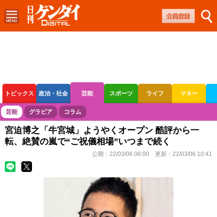
トピックス
政治・社会
芸能
スポーツ
ライフ
マネー
ボートレース
競輪
オートレース
芸能
グラビア
コラム
宮迫博之「牛宮城」ようやくオープン 酷評から一
転、絶賛の嵐で“ご祝儀相場”いつまで続く
公開：
22/03/06 06:00
更新：
22/03/06 10:41