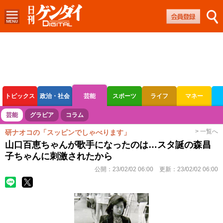
トピックス
政治・社会
芸能
スポーツ
ライフ
マネー
ボートレース
競輪
オートレース
芸能
グラビア
コラム
> 一覧へ
研ナオコの「スッピンでしゃべります」
山口百恵ちゃんが歌手になったのは…スタ誕の森昌
子ちゃんに刺激されたから
公開：
23/02/02 06:00
更新：
23/02/02 06:00