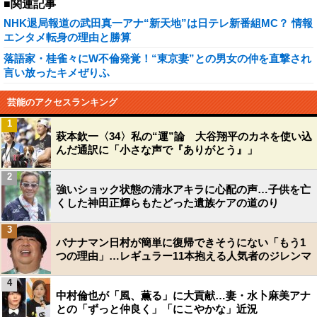
■関連記事
NHK退局報道の武田真一アナ“新天地”は日テレ新番組MC？ 情報
エンタメ転身の理由と勝算
落語家・桂雀々にW不倫発覚！“東京妻”との男女の仲を直撃され
言い放ったキメぜりふ
芸能のアクセスランキング
1
萩本欽一〈34〉私の“運”論 大谷翔平のカネを使い込
んだ通訳に「小さな声で『ありがとう』」
2
強いショック状態の清水アキラに心配の声…子供を亡
くした神田正輝らもたどった遺族ケアの道のり
3
バナナマン日村が簡単に復帰できそうにない「もう1
つの理由」…レギュラー11本抱える人気者のジレンマ
4
中村倫也が「風、薫る」に大貢献…妻・水卜麻美アナ
との「ずっと仲良く」「にこやかな」近況