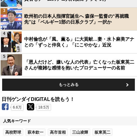
3
欧州初の日本人指揮官誕生へ 森保一監督の“再就職
先”は「ベルギー1部の日系クラブ」一択か
4
中村倫也が「風、薫る」に大貢献…妻・水卜麻美アナ
との「ずっと仲良く」「にこやかな」近況
5
「恩人だけど、嫌いな人の代表」亡くなった板東英二
さんが複雑な感情を抱いたプロデューサーの名前
もっとみる
日刊ゲンダイDIGITALを読もう！
6.6万
18.5万
人気キーワード
高校野球
萩本欽一
高市首相
三山凌輝
板東英二