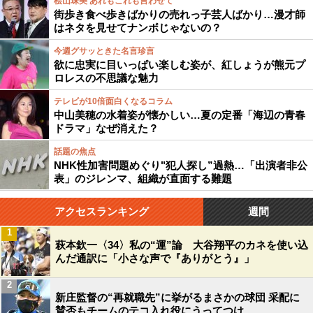
桧山珠美 あれもこれも言わせて
街歩き食べ歩きばかりの売れっ子芸人ばかり…漫才師
はネタを見せてナンボじゃないの？
今週グサッときた名言珍言
欲に忠実に目いっぱい楽しむ姿が、紅しょうが熊元プ
ロレスの不思議な魅力
テレビが10倍面白くなるコラム
中山美穂の水着姿が懐かしい…夏の定番「海辺の青春
ドラマ」なぜ消えた？
話題の焦点
NHK性加害問題めぐり"犯人探し”過熱…「出演者非公
表」のジレンマ、組織が直面する難題
アクセスランキング
週間
1
萩本欽一〈34〉私の“運”論 大谷翔平のカネを使い込
んだ通訳に「小さな声で『ありがとう』」
2
新庄監督の“再就職先”に挙がるまさかの球団 采配に
賛否もチームのテコ入れ役にうってつけ