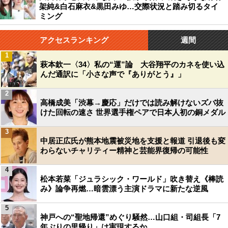
架純&白石麻衣&黒田みゆ…交際状況と踏み切るタイ
ミング
アクセスランキング
週間
1
萩本欽一〈34〉私の“運”論 大谷翔平のカネを使い込
んだ通訳に「小さな声で『ありがとう』」
2
高橋成美「渋幕→慶応」だけでは読み解けないズバ抜
けた回転の速さ 世界選手権ペアで日本人初の銅メダル
3
中居正広氏が熊本地震被災地を支援と報道 引退後も変
わらないチャリティー精神と芸能界復帰の可能性
4
松本若菜「ジュラシック・ワールド」吹き替え《棒読
み》論争再燃…暗雲漂う主演ドラマに新たな逆風
5
神戸への“聖地帰還”めぐり騒然…山口組・司組長「7
年ぶりの里帰り」は実現するか