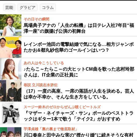
芸能
グラビア
コラム
その日その瞬間
馬場典子アナの「人生の転機」は日テレ入社7年目“福
澤一座”の旗揚げ公演の初舞台
レインボー池田の電撃結婚で気になる…相方ジャンボ
たかお&都丸紗也華のゴールインはいつ？
あの人は今こうしている
♪たらこ～たらこ～の大ヒットCM曲を歌った志村玲那
さんは、IT企業の正社員に
巷説 立川談志水滸伝
（17）一度の高座、一席の落語が人生を決める。芸人
は幸か不幸か、そんな生き方をしている。
スージー鈴木のゼロからぜんぶ聴くビートルズ
『マザー・ネイチャーズ・サン』ポールのベストトラ
ックはギター1本で歌う「テイク2」がおすすめ
芋澤貞雄「裏の裏まで徹底取材」
川口春奈と田中みな実の"授かり婚"に続きそうな有村