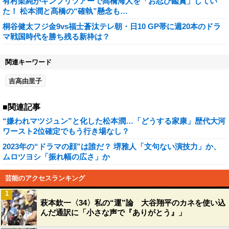
有村架純がキンプリツアーで髙橋海人を「お忍び鑑賞」してい
た！ 松本潤と髙橋の“確執”懸念も…
桐谷健太フジ金9vs福士蒼汰テレ朝・日10 GP帯に週20本のドラ
マ戦国時代を勝ち残る新枠は？
関連キーワード
吉高由里子
■関連記事
“嫌われマツジュン”と化した松本潤…「どうする家康」歴代大河
ワースト2位確定でもう行き場なし？
2023年の“ドラマの顔”は誰だ？ 堺雅人「文句ない演技力」か、
ムロツヨシ「振れ幅の広さ」か
芸能のアクセスランキング
1
萩本欽一〈34〉私の“運”論 大谷翔平のカネを使い込
んだ通訳に「小さな声で『ありがとう』」