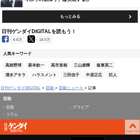
もっとみる
日刊ゲンダイDIGITALを読もう！
6.6万
18.5万
人気キーワード
高校野球
萩本欽一
高市首相
三山凌輝
板東英二
清水アキラ
ハラスメント
三田佳子
中居正広
巨人
日刊ゲンダイDIGITAL
芸能
芸能ニュース
記事
芸能
芸能
グラビア
コラム