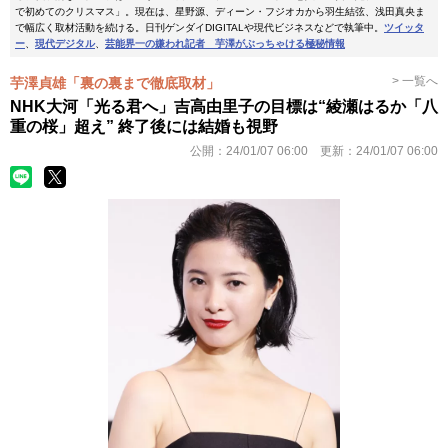
で初めてのクリスマス」。現在は、星野源、ディーン・フジオカから羽生結弦、浅田真央ま
で幅広く取材活動を続ける。日刊ゲンダイDIGITALや現代ビジネスなどで執筆中。
ツイッタ
ー
、
現代デジタル
、
芸能界一の嫌われ記者 芋澤がぶっちゃける極秘情報
> 一覧へ
芋澤貞雄「裏の裏まで徹底取材」
NHK大河「光る君へ」吉高由里子の目標は“綾瀬はるか「八
重の桜」超え” 終了後には結婚も視野
公開：
24/01/07 06:00
更新：
24/01/07 06:00