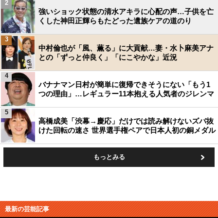
2
強いショック状態の清水アキラに心配の声…子供を亡
くした神田正輝らもたどった遺族ケアの道のり
3
中村倫也が「風、薫る」に大貢献…妻・水卜麻美アナ
との「ずっと仲良く」「にこやかな」近況
4
バナナマン日村が簡単に復帰できそうにない「もう1
つの理由」…レギュラー11本抱える人気者のジレンマ
5
高橋成美「渋幕→慶応」だけでは読み解けないズバ抜
けた回転の速さ 世界選手権ペアで日本人初の銅メダル
もっとみる
最新の芸能記事