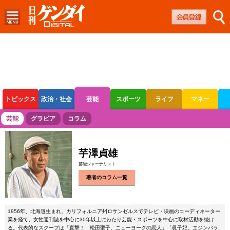
トピックス
政治・社会
芸能
スポーツ
ライフ
マネー
ボートレース
競輪
オートレース
芸能
グラビア
コラム
芋澤貞雄
芸能ジャーナリスト
著者のコラム一覧
1956年、北海道生まれ。カリフォルニア州ロサンゼルスでテレビ・映画のコーディネーター
業を経て、女性週刊誌を中心に30年以上にわたり芸能・スポーツを中心に取材活動を続け
る。代表的なスクープは「直撃！ 松田聖子、ニューヨークの恋人」「眞子妃、エジンバラ