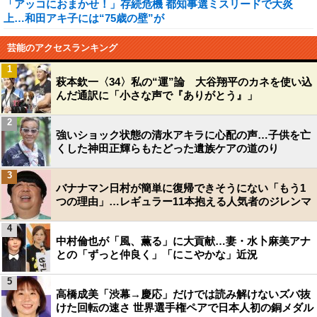
「アッコにおまかせ！」存続危機 都知事選ミスリードで大炎
上…和田アキ子には“75歳の壁”が
芸能のアクセスランキング
1
萩本欽一〈34〉私の“運”論 大谷翔平のカネを使い込
んだ通訳に「小さな声で『ありがとう』」
2
強いショック状態の清水アキラに心配の声…子供を亡
くした神田正輝らもたどった遺族ケアの道のり
3
バナナマン日村が簡単に復帰できそうにない「もう1
つの理由」…レギュラー11本抱える人気者のジレンマ
4
中村倫也が「風、薫る」に大貢献…妻・水卜麻美アナ
との「ずっと仲良く」「にこやかな」近況
5
高橋成美「渋幕→慶応」だけでは読み解けないズバ抜
けた回転の速さ 世界選手権ペアで日本人初の銅メダル