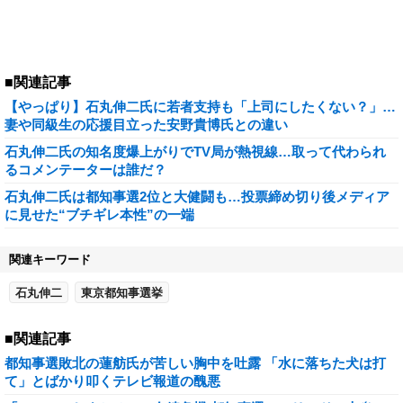
■関連記事
【やっぱり】石丸伸二氏に若者支持も「上司にしたくない？」…
妻や同級生の応援目立った安野貴博氏との違い
石丸伸二氏の知名度爆上がりでTV局が熱視線…取って代わられ
るコメンテーターは誰だ？
石丸伸二氏は都知事選2位と大健闘も…投票締め切り後メディア
に見せた“ブチギレ本性”の一端
関連キーワード
石丸伸二
東京都知事選挙
■関連記事
都知事選敗北の蓮舫氏が苦しい胸中を吐露 「水に落ちた犬は打
て」とばかり叩くテレビ報道の醜悪