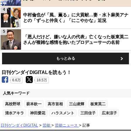
4
中村倫也が「風、薫る」に大貢献…妻・水卜麻美アナ
との「ずっと仲良く」「にこやかな」近況
5
「恩人だけど、嫌いな人の代表」亡くなった板東英二
さんが複雑な感情を抱いたプロデューサーの名前
もっとみる
日刊ゲンダイDIGITALを読もう！
6.6万
18.5万
人気キーワード
高校野球
萩本欽一
高市首相
三山凌輝
板東英二
清水アキラ
神田愛花
ハラスメント
三田佳子
広末涼子
日刊ゲンダイDIGITAL
芸能
芸能ニュース
記事