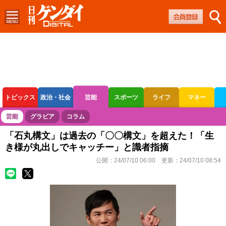
トピックス
政治・社会
芸能
スポーツ
ライフ
マネー
ボートレース
競輪
オートレース
芸能
グラビア
コラム
「石丸構文」は過去の「〇〇構文」を超えた！「生
き様が丸出しでキャッチー」と識者指摘
公開：
24/07/10 06:00
更新：
24/07/10 08:54