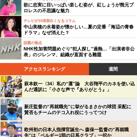
欲に忠実に目いっぱい楽しむ姿が、紅しょうが熊元プ
ロレスの不思議な魅力
テレビが10倍面白くなるコラム
中山美穂の水着姿が懐かしい…夏の定番「海辺の青春
ドラマ」なぜ消えた？
話題の焦点
NHK性加害問題めぐり"犯人探し”過熱…「出演者非公
表」のジレンマ、組織が直面する難題
アクセスランキング
週間
1
萩本欽一〈34〉私の“運”論 大谷翔平のカネを使い込
んだ通訳に「小さな声で『ありがとう』」
2
新庄監督の“再就職先”に挙がるまさかの球団 采配に
賛否もチームのテコ入れ役にうってつけ
3
欧州初の日本人指揮官誕生へ 森保一監督の“再就職
先”は「ベルギー1部の日系クラブ」一択か