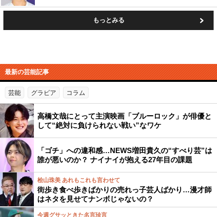
もっとみる
最新の芸能記事
芸能
グラビア
コラム
高橋文哉にとって主演映画「ブルーロック」が俳優と
して“絶対に負けられない戦い”なワケ
「ゴチ」への違和感…NEWS増田貴久の“すべり芸”は
誰が悪いのか？ ナイナイが抱える27年目の課題
桧山珠美 あれもこれも言わせて
街歩き食べ歩きばかりの売れっ子芸人ばかり…漫才師
はネタを見せてナンボじゃないの？
今週グサッときた名言珍言