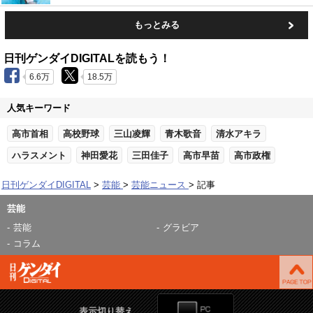
もっとみる
日刊ゲンダイDIGITALを読もう！
6.6万
18.5万
人気キーワード
高市首相
高校野球
三山凌輝
青木歌音
清水アキラ
ハラスメント
神田愛花
三田佳子
高市早苗
高市政権
日刊ゲンダイDIGITAL
芸能
芸能ニュース
記事
芸能
芸能
グラビア
コラム
表示切り替え