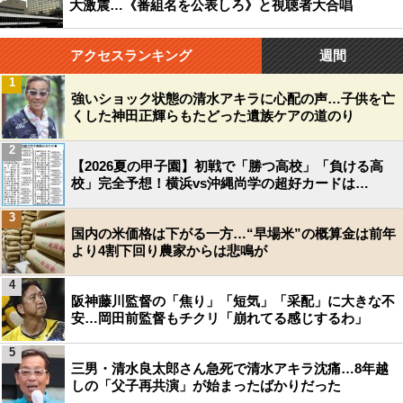
大激震…《番組名を公表しろ》と視聴者大合唱
アクセスランキング
週間
1
強いショック状態の清水アキラに心配の声…子供を亡
くした神田正輝らもたどった遺族ケアの道のり
2
【2026夏の甲子園】初戦で「勝つ高校」「負ける高
校」完全予想！横浜vs沖縄尚学の超好カードは…
3
国内の米価格は下がる一方…“早場米”の概算金は前年
より4割下回り農家からは悲鳴が
4
阪神藤川監督の「焦り」「短気」「采配」に大きな不
安…岡田前監督もチクリ「崩れてる感じするわ」
5
三男・清水良太郎さん急死で清水アキラ沈痛…8年越
しの「父子再共演」が始まったばかりだった