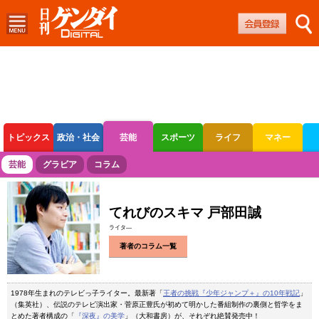
トピックス
政治・社会
芸能
スポーツ
ライフ
マネー
ボートレース
競輪
オートレース
芸能
グラビア
コラム
てれびのスキマ 戸部田誠
ライタ―
著者のコラム一覧
1978年生まれのテレビっ子ライター。最新著「
王者の挑戦『少年ジャンプ＋』の10年戦記
」
（集英社）、伝説のテレビ演出家・菅原正豊氏が初めて明かした番組制作の裏側と哲学をま
とめた著者構成の「
『深夜』の美学
」（大和書房）が、それぞれ絶賛発売中！