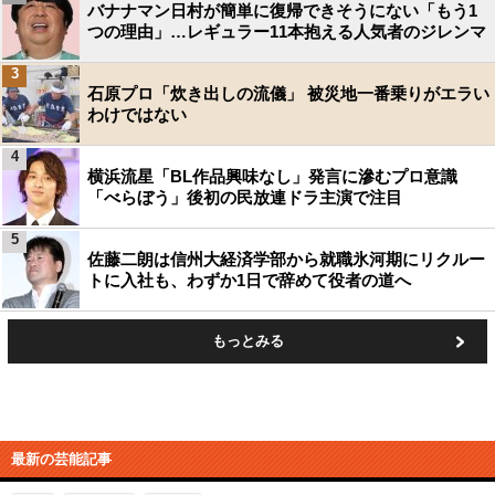
バナナマン日村が簡単に復帰できそうにない「もう1
つの理由」…レギュラー11本抱える人気者のジレンマ
3
石原プロ「炊き出しの流儀」 被災地一番乗りがエラい
わけではない
4
横浜流星「BL作品興味なし」発言に滲むプロ意識
「べらぼう」後初の民放連ドラ主演で注目
5
佐藤二朗は信州大経済学部から就職氷河期にリクルー
トに入社も、わずか1日で辞めて役者の道へ
もっとみる
最新の芸能記事