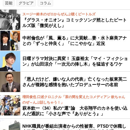
芸能
グラビア
コラム
スージー鈴木のゼロからぜんぶ聴くビートルズ
『グラス・オニオン』コミックソング然としたビート
ルズ版「微笑がえし」
中村倫也が「風、薫る」に大貢献…妻・水卜麻美アナ
との「ずっと仲良く」「にこやかな」近況
日曜ドラマ対決に異変！ 玉森裕太「マイ・フィクショ
ン」が山田涼介「一次元の挿し木」を猛追するワケ
「恩人だけど、嫌いな人の代表」亡くなった板東英二
さんが複雑な感情を抱いたプロデューサーの名前
増田俊也 口述クロニクル「茶の間を変えたコメディアン 欽ちゃん
のぜ～んぶ話しちゃう！」
萩本欽一〈34〉私の“運”論 大谷翔平のカネを使い込
んだ通訳に「小さな声で『ありがとう』」
NHK職員が番組出演者からの性被害、PTSDで休職し