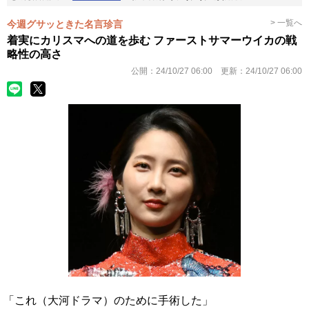
> 一覧へ
今週グサッときた名言珍言
着実にカリスマへの道を歩む ファーストサマーウイカの戦
略性の高さ
公開：
24/10/27 06:00
更新：
24/10/27 06:00
「これ（大河ドラマ）のために手術した」