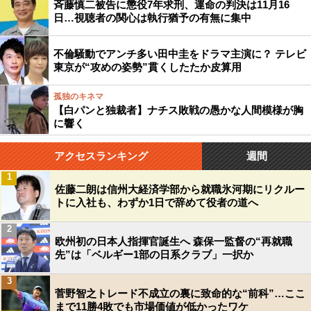
斉藤慎二被告に懲役7年求刑、運命の判決は11月16
日…視聴者の関心は執行猶予の有無に集中
不倫騒動でアンチ多い田中圭をドラマ主演に？ テレビ
東京が“攻めの姿勢”貫くしたたか皮算用
孤独のキネマ
【白パンと独裁者】ナチス敗戦の愚かな人間模様が胸
に響く
アクセスランキング
週間
1
佐藤二朗は信州大経済学部から就職氷河期にリクルー
トに入社も、わずか1日で辞めて役者の道へ
2
欧州初の日本人指揮官誕生へ 森保一監督の“再就職
先”は「ベルギー1部の日系クラブ」一択か
3
菅野智之トレード不成立の裏に致命的な“前科”…ここ
まで11勝4敗でも市場価値が低かったワケ