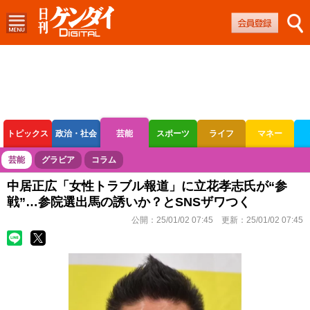
トピックス
政治・社会
芸能
スポーツ
ライフ
マネー
ボートレース
競輪
オートレース
芸能
グラビア
コラム
中居正広「女性トラブル報道」に立花孝志氏が“参
戦”…参院選出馬の誘いか？とSNSザワつく
公開：
25/01/02 07:45
更新：
25/01/02 07:45