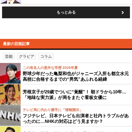
もっとみる
最新の芸能記事
芸能
グラビア
コラム
この有名人の意外な学歴 2026年夏
野球少年だった亀梨和也がジャニーズ入所も都立水元
高校に合格するまでの“男気”あふれる経緯
芳根京子が29歳でついに“覚醒”！ 朝ドラから10年…
「地味な実力派」が局をまたぐ看板女優に
テレビ局に代わり勝手に「情報開示」
フジテレビ、日本テレビも出演者と社内トラブルがあ
ったのに…NHKの対応はどう見ますか？