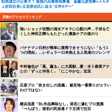
犯罪成立の公算大？ 疑惑の兵庫県知事選、斎藤元彦知事×メルチ
ュ折田社長×立花孝志氏に迫る“立件Xデー”
芸能のアクセスランキング
1
強いショック状態の清水アキラに心配の声…子供を亡
くした神田正輝らもたどった遺族ケアの道のり
2
バナナマン日村が簡単に復帰できそうにない「もう1
つの理由」…レギュラー11本抱える人気者のジレンマ
3
中村倫也が「風、薫る」に大貢献…妻・水卜麻美アナ
との「ずっと仲良く」「にこやかな」近況
4
石原プロ「炊き出しの流儀」 被災地一番乗りがエラい
わけではない
5
横浜流星「BL作品興味なし」発言に滲むプロ意識
「べらぼう」後初の民放連ドラ主演で注目