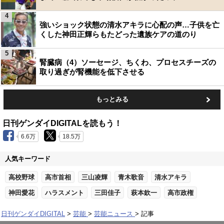
4
強いショック状態の清水アキラに心配の声…子供を亡
くした神田正輝らもたどった遺族ケアの道のり
5
腎臓病（4）ソーセージ、ちくわ、プロセスチーズの
取り過ぎが腎機能を低下させる
もっとみる
日刊ゲンダイDIGITALを読もう！
6.6万
18.5万
人気キーワード
高校野球
高市首相
三山凌輝
青木歌音
清水アキラ
神田愛花
ハラスメント
三田佳子
萩本欽一
高市政権
日刊ゲンダイDIGITAL
芸能
芸能ニュース
記事