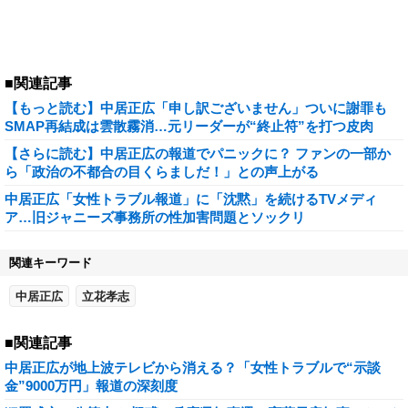
■関連記事
【もっと読む】中居正広「申し訳ございません」ついに謝罪も
SMAP再結成は雲散霧消…元リーダーが“終止符”を打つ皮肉
【さらに読む】中居正広の報道でパニックに？ ファンの一部か
ら「政治の不都合の目くらましだ！」との声上がる
中居正広「女性トラブル報道」に「沈黙」を続けるTVメディ
ア…旧ジャニーズ事務所の性加害問題とソックリ
関連キーワード
中居正広
立花孝志
■関連記事
中居正広が地上波テレビから消える？「女性トラブルで“示談
金”9000万円」報道の深刻度