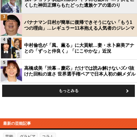
くした神田正輝らもたどった遺族ケアの道のり
3
バナナマン日村が簡単に復帰できそうにない「もう1
つの理由」…レギュラー11本抱える人気者のジレンマ
4
中村倫也が「風、薫る」に大貢献…妻・水卜麻美アナ
との「ずっと仲良く」「にこやかな」近況
5
高橋成美「渋幕→慶応」だけでは読み解けないズバ抜
けた回転の速さ 世界選手権ペアで日本人初の銅メダル
もっとみる
最新の芸能記事
芸能
グラビア
コラム