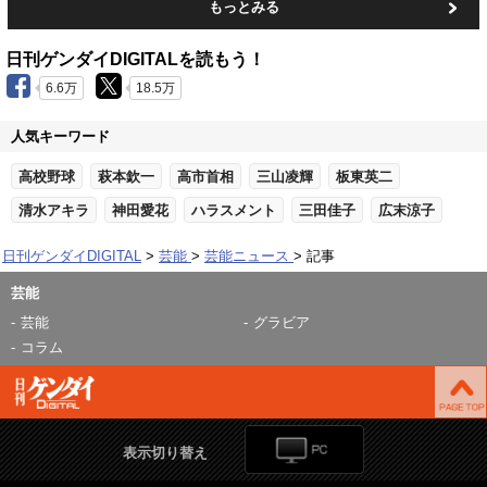
もっとみる
日刊ゲンダイDIGITALを読もう！
6.6万
18.5万
人気キーワード
高校野球
萩本欽一
高市首相
三山凌輝
板東英二
清水アキラ
神田愛花
ハラスメント
三田佳子
広末涼子
日刊ゲンダイDIGITAL
芸能
芸能ニュース
記事
芸能
芸能
グラビア
コラム
表示切り替え