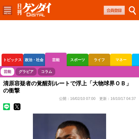
トピックス
政治・社会
芸能
スポーツ
ライフ
マネー
ボートレース
競輪
オートレース
芸能
グラビア
コラム
清原容疑者の覚醒剤ルートで浮上「大物球界ＯＢ」
の衝撃
公開：
16/02/10 07:00
更新：
16/10/17 04:37