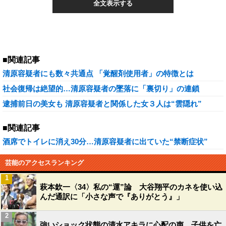
全文表示する
■関連記事
清原容疑者にも数々共通点 「覚醒剤使用者」の特徴とは
社会復帰は絶望的…清原容疑者の墜落に「裏切り」の連鎖
逮捕前日の美女も 清原容疑者と関係した女３人は“雲隠れ”
■関連記事
酒席でトイレに消え30分…清原容疑者に出ていた“禁断症状”
芸能のアクセスランキング
1
萩本欽一〈34〉私の“運”論 大谷翔平のカネを使い込
んだ通訳に「小さな声で『ありがとう』」
2
強いショック状態の清水アキラに心配の声…子供を亡