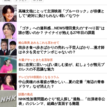
高橋文哉にとって主演映画「ブルーロック」が俳優と
して“絶対に負けられない戦い”なワケ
「ゴチ」への違和感…NEWS増田貴久の“すべり芸”は
誰が悪いのか？ ナイナイが抱える27年目の課題
桧山珠美 あれもこれも言わせて
街歩き食べ歩きばかりの売れっ子芸人ばかり…漫才師
はネタを見せてナンボじゃないの？
今週グサッときた名言珍言
欲に忠実に目いっぱい楽しむ姿が、紅しょうが熊元プ
ロレスの不思議な魅力
テレビが10倍面白くなるコラム
中山美穂の水着姿が懐かしい…夏の定番「海辺の青春
ドラマ」なぜ消えた？
話題の焦点
NHK性加害問題めぐり"犯人探し”過熱…「出演者非公
表」のジレンマ、組織が直面する難題