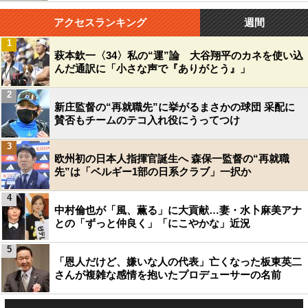
アクセスランキング
週間
1
萩本欽一〈34〉私の“運”論 大谷翔平のカネを使い込
んだ通訳に「小さな声で『ありがとう』」
2
新庄監督の“再就職先”に挙がるまさかの球団 采配に
賛否もチームのテコ入れ役にうってつけ
3
欧州初の日本人指揮官誕生へ 森保一監督の“再就職
先”は「ベルギー1部の日系クラブ」一択か
4
中村倫也が「風、薫る」に大貢献…妻・水卜麻美アナ
との「ずっと仲良く」「にこやかな」近況
5
「恩人だけど、嫌いな人の代表」亡くなった板東英二
さんが複雑な感情を抱いたプロデューサーの名前