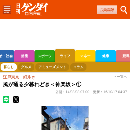
治・社会
芸能
スポーツ
ライフ
マネー
健康
競馬
ボートレース
競輪
オートレース
暮らし
グルメ
アミューズメント
コラム
> 一覧へ
江戸東京 町歩き
風が通る夕暮れどき＜神楽坂＞①
公開：
14/08/08 07:00
更新：
16/10/17 04:37