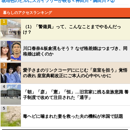
琥珀色のビルにスカイツリーが映る＜神田川・隅田川＞②
暮らしのアクセスランキング
1
（1）「警備員」って、こんなことまでやるんだっ
け？
2
川口春奈&板倉滉もそう？ なぜ格差婚はつまづき、同
格婚は続くのか
3
愛子さまのリンクコーデににじむ「皇室を担う」覚悟
の表れ 皇室典範改正にご本人の心中やいかに
4
「朝」「彦」「憲」「恒」…旧宮家に残る皇族意識 養
子制度で改めて注目された「通字」
5
毒ヘビに噛まれた妻を救った夫の機転が米国で話題