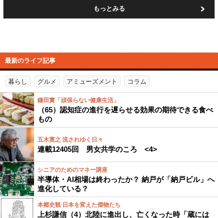
もっとみる
最新のライフ記事
暮らし
グルメ
アミューズメント
コラム
鎌田實「頑張らない健康生活」
（65）認知症の進行を遅らせる効果の期待できる食べ
もの
五木寛之 流されゆく日々
連載12405回 男女共学のころ <4>
シニアのためのマネー講座
半導体・AI相場は終わったか？ 納戸が「納戸ビル」へ
進化している？
本郷史観 日本を変えた傑物たち
上杉謙信（4）北陸に進出し、亡くなった時「蔵には