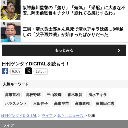
4
阪神藤川監督の「焦り」「短気」「采配」に大きな不
安…岡田前監督もチクリ「崩れてる感じするわ」
5
三男・清水良太郎さん急死で清水アキラ沈痛…8年越
しの「父子再共演」が始まったばかりだった
もっとみる
日刊ゲンダイDIGITALを読もう！
6.6万
18.5万
人気キーワード
高市首相
高校野球
三山凌輝
青木歌音
清水アキラ
ハラスメント
三田佳子
高市早苗
高市政権
黄川田仁志
日刊ゲンダイDIGITAL
ライフ
暮らしニュース
記事
ライフ