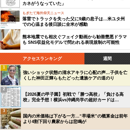
カネがうなっていた」
もぎたて海外仰天ニュース
落雷でトラックを失った父に9歳の息子は…米ユタ州
での心温まる後日談に全米が感動
熊本地震でも相次ぐフェイク動画から勧善懲悪ドラマ
も SNS収益化モデルで問われる表現規制の可能性
アクセスランキング
週間
1
強いショック状態の清水アキラに心配の声…子供を亡
くした神田正輝らもたどった遺族ケアの道のり
2
【2026夏の甲子園】初戦で「勝つ高校」「負ける高
校」完全予想！横浜vs沖縄尚学の超好カードは…
3
国内の米価格は下がる一方…“早場米”の概算金は前年
より4割下回り農家からは悲鳴が