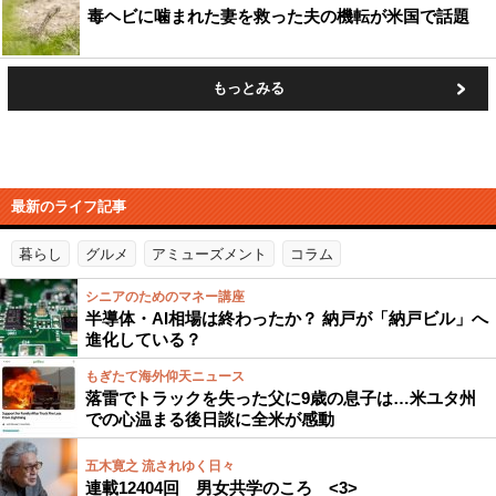
毒ヘビに噛まれた妻を救った夫の機転が米国で話題
もっとみる
最新のライフ記事
暮らし
グルメ
アミューズメント
コラム
シニアのためのマネー講座
半導体・AI相場は終わったか？ 納戸が「納戸ビル」へ
進化している？
もぎたて海外仰天ニュース
落雷でトラックを失った父に9歳の息子は…米ユタ州
での心温まる後日談に全米が感動
五木寛之 流されゆく日々
連載12404回 男女共学のころ <3>