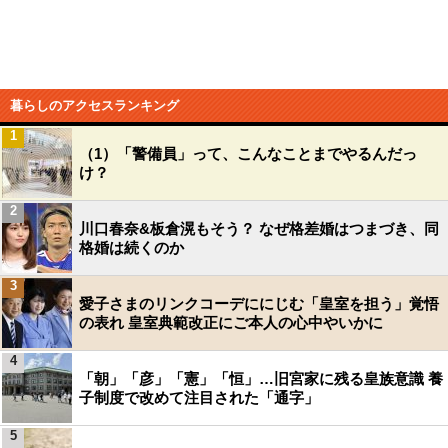
暮らしのアクセスランキング
1
（1）「警備員」って、こんなことまでやるんだっ
け？
2
川口春奈&板倉滉もそう？ なぜ格差婚はつまづき、同
格婚は続くのか
3
愛子さまのリンクコーデににじむ「皇室を担う」覚悟
の表れ 皇室典範改正にご本人の心中やいかに
4
「朝」「彦」「憲」「恒」…旧宮家に残る皇族意識 養
子制度で改めて注目された「通字」
5