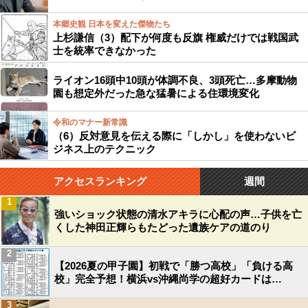
本郷史観 日本を変えた傑物たち
上杉謙信（3）配下が何度も反旗 権威だけでは戦国武
士を統率できなかった
ライオン16頭中10頭が体調不良、3頭死亡…多摩動物
園も想定外だった急な猛暑による住環境変化
令和のマナー新常識
（6）反対意見を伝える際に「しかし」を使わないビ
ジネス上のテクニック
アクセスランキング
週間
1
強いショック状態の清水アキラに心配の声…子供を亡
くした神田正輝らもたどった遺族ケアの道のり
2
【2026夏の甲子園】初戦で「勝つ高校」「負ける高
校」完全予想！横浜vs沖縄尚学の超好カードは…
3