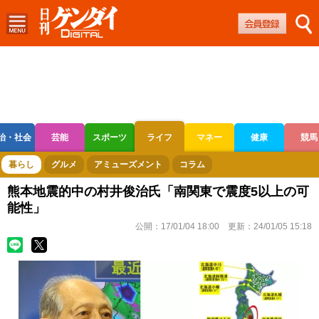
治・社会
芸能
スポーツ
ライフ
マネー
健康
競馬
ボートレース
競輪
オートレース
暮らし
グルメ
アミューズメント
コラム
熊本地震的中の村井俊治氏「南関東で震度5以上の可
能性」
公開：
17/01/04 18:00
更新：
24/01/05 15:18