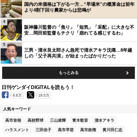
国内の米価格は下がる一方…“早場米”の概算金は前年
より4割下回り農家からは悲鳴が
4
阪神藤川監督の「焦り」「短気」「采配」に大きな不
安…岡田前監督もチクリ「崩れてる感じするわ」
5
三男・清水良太郎さん急死で清水アキラ沈痛…8年越
しの「父子再共演」が始まったばかりだった
もっとみる
日刊ゲンダイDIGITALを読もう！
6.6万
18.5万
人気キーワード
高市首相
高校野球
三山凌輝
青木歌音
清水アキラ
ハラスメント
三田佳子
高市早苗
高市政権
黄川田仁志