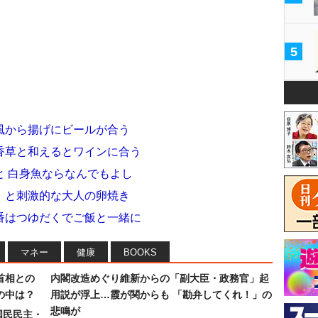
5
風から揚げにビールが合う
香草と和えるとワインに合う
と 白身魚ならなんでもよし
！と刺激的な大人の卵焼き
番はつゆだくでご飯と一緒に
マネー
健康
BOOKS
首相との
内閣改造めぐり維新からの「副大臣・政務官」起
の中は？
用説が浮上…霞が関からも 「勘弁してくれ！」の
悲鳴が
国民民主・