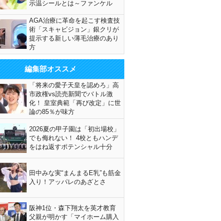
示温シールとは～ファンケル
AGA治療に革命を起こす検査技
術「スキャビジョン」銀クリが
提示する新しい薄毛治療のあり
方
編集部オススメ
「将来の愛子天皇を認めろ」高
市政権vs読売新聞でバトル激
化！ 皇室典範「再び改定」に世
論の85％が味方
2026夏の甲子園は「初出場校」
でも侮れない！ 4校ともハンデ
をはね返すポテンシャル十分
田中みな実“まんまるE乳”も筋金
入り！アッパレのあざとさ
阪神1位・森下翔太を英才教育
父親が明かす「マイホーム購入