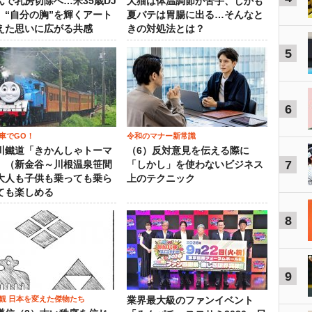
んで乳房切除へ…米35歳DJ
犬猫は体温調節が苦手、しかも
、“自分の胸”を輝くアート
夏バテは胃腸に出る…そんなと
えた思いに広がる共感
きの対処法とは？
5
6
車でGO！
令和のマナー新常識
川鐵道「きかんしゃトーマ
（6）反対意見を伝える際に
7
」（新金谷～川根温泉笹間
「しかし」を使わないビジネス
大人も子供も乗っても乗ら
上のテクニック
ても楽しめる
8
9
観 日本を変えた傑物たち
業界最大級のファンイベント