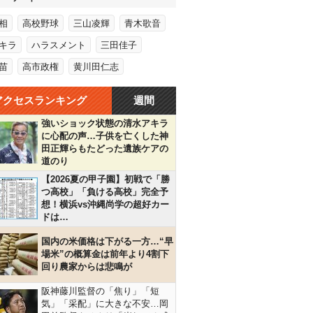
相
高校野球
三山凌輝
青木歌音
キラ
ハラスメント
三田佳子
苗
高市政権
黄川田仁志
アクセスランキング
週間
強いショック状態の清水アキラ
に心配の声…子供を亡くした神
田正輝らもたどった遺族ケアの
道のり
【2026夏の甲子園】初戦で「勝
つ高校」「負ける高校」完全予
想！横浜vs沖縄尚学の超好カー
ドは…
国内の米価格は下がる一方…“早
場米”の概算金は前年より4割下
回り農家からは悲鳴が
阪神藤川監督の「焦り」「短
気」「采配」に大きな不安…岡