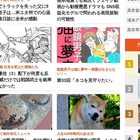
熊本地震でも相次ぐフェイク動
でトラックを失った父に9
画から勧善懲悪ドラマも SNS収
高市首
息子は…米ユタ州での心温
益化モデルで問われる表現規制
後日談に全米が感動
の可能性
清水ア
高市早
1
観 日本を変えた傑物たち
眼鏡男子は猫に夢中～猫愛が止まらな
謙信（3）配下が何度も反
い！～
権威だけでは戦国武士を統率
第33回「ネコを見守りたい」
なかった
2
3
て海外仰天ニュース
人生100年時代の歩き方
4