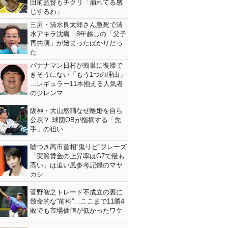
田前監督もチクリ「崩れてる感
じするわ」
三男・清水良太郎さん急死で清
水アキラ沈痛…8年越しの「父子
再共演」が始まったばかりだっ
た
バナナマン日村が簡単に復帰で
きそうにない「もう1つの理由」
…レギュラー11本抱える人気者
のジレンマ
阪神・大山悠輔なぜ離婚を自ら
公表？ 球団OBが指摘する「先
手」の狙い
嘘つき高市首相“鬼リピ”フレーズ
「実質賃金の上昇率はG7で最も
高い」は追い風参考記録のマヤ
カシ
菅野智之トレード不成立の裏に
致命的な“前科”…ここまで11勝4
敗でも市場価値が低かったワケ