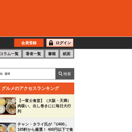
会員登録
ログイン
コラム一覧
著者一覧
書籍
紙面
グルメのアクセスランキング
【一富士食堂】（大阪・天満）
肉吸い、出し巻きにに毎日大行
列
チャン・タライ氏が「U400」
185軒から厳選！ 400円以下で食