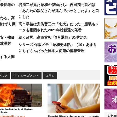
最長老の
堤清二が見た昭和の傑物たち…吉田茂元首相は
「あんたの親父さんが死んでホッとしたよ」と口
にした
わる」高
駆けずり回
高市早苗は安倍晋三の「忠犬」だった…服装もメ
ークも指図された2021年総裁選の茶番
安・物価
続く政局…高市首相「9月退陣」の現実味
放漫財
シリーズ 保阪メモ「昭和史余話」（10）あまり
にもずさんだった日本大使館の情報管理
する人間
グルメ
アミューズメント
コラム
人気
て海外仰天ニュース