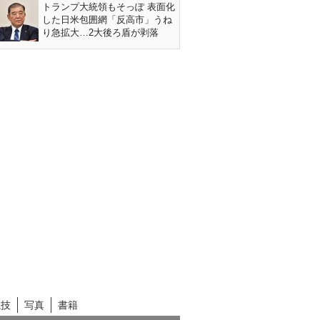
トランプ大統領もそっぽ 表面化
した日米包囲網「反高市」うね
り急拡大…2大後ろ盾が剥落
競技
写真
書籍