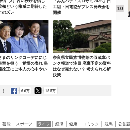
謙信（2）古い秩序を信じ
「みんパチ・スロサミ2026」日
管領という権威に期待した
工組・日電協がプレス発表会を
10
とのズレ
開催
さまのリンクコーデににじ
奈良県立民族博物館の収蔵庫パ
皇室を担う」覚悟の表れ 皇
ンク報道で注目 廃棄予定の資料
範改正にご本人の心中やい
はなぜ売れない？ 考えられる解
決策
う！
6.6万
18.5万
芸能
スポーツ
ライフ
経済
健康
コミック
競馬
公営