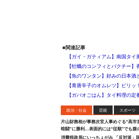
■関連記事
【ガイ・ガティアム】南国タイ
【牡蠣のコンフィとパクチー】
【魚のワンタン】好みの日本酒
【青唐辛子のオムレツ】ピリッ
【ガパオごはん】タイ料理の定
政治・社会
芸能
スポーツ
片山財務相が事務次官人事めぐる“高市
暗闘”に勝利…表面的には“従順”でも腹
消費税政局にいっちょがみ 「反対派」