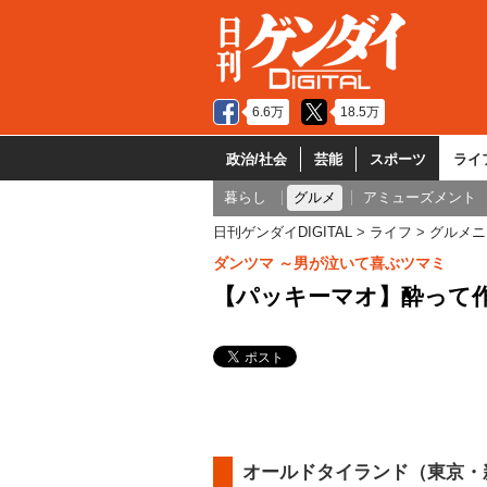
6.6万
18.5万
政治/社会
芸能
スポーツ
ライ
暮らし
グルメ
アミューズメント
日刊ゲンダイDIGITAL
ライフ
グルメニ
ダンツマ ～男が泣いて喜ぶツマミ
【パッキーマオ】酔って
オールドタイランド（東京・