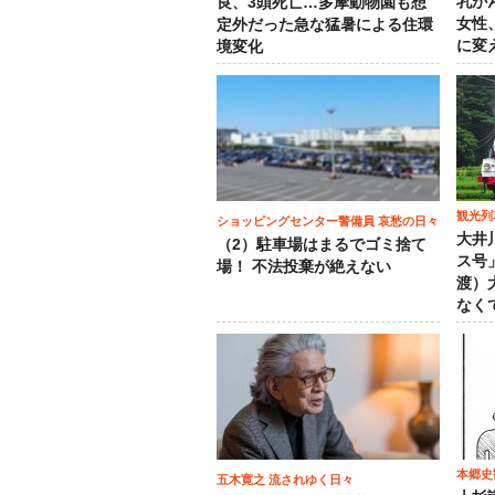
乳が
良、3頭死亡…多摩動物園も想
女性
定外だった急な猛暑による住環
に変
境変化
観光列
ショッピングセンター警備員 哀愁の日々
大井
（2）駐車場はまるでゴミ捨て
ス号
場！ 不法投棄が絶えない
渡）
なく
本郷史
五木寛之 流されゆく日々