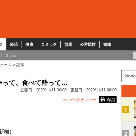
フ
経済
健康
コミック
競馬
公営競技
書籍
コラム
ュース
記事
作って、食べて酔って…
公開日：
2020/11/11 06:00
更新日：
2020/11/11 06:00
>> バックナンバー
印刷
1
新橋）
2