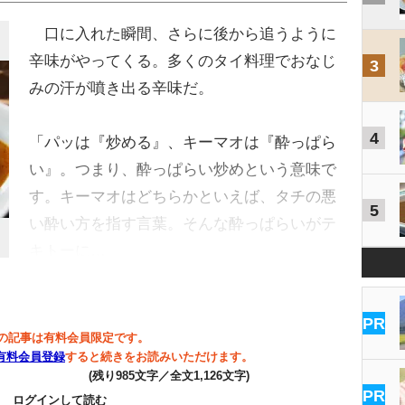
口に入れた瞬間、さらに後から追うように
辛味がやってくる。多くのタイ料理でおなじ
3
みの汗が噴き出る辛味だ。
4
「パッは『炒める』、キーマオは『酔っぱら
い』。つまり、酔っぱらい炒めという意味で
す。キーマオはどちらかといえば、タチの悪
5
い酔い方を指す言葉。そんな酔っぱらいがテ
キトーに…
PR
の記事は有料会員限定です。
有料会員登録
すると続きをお読みいただけます。
(残り985文字／全文1,126文字)
PR
ログインして読む