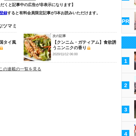
ただくと記事中の広告が非表示になります】
登録
すると有料会員限定記事が3本お読みいただけます。
PR
ぶツマミ
次の記事
国タイ風
【クンニム・ガティアム】食欲誘
うニンニクの香り
2020/11/12 06:00
1
この連載の一覧を見る
2
3
4