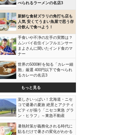
べられるラーメンの名店3
新鮮な食材ズラリの角打ち店も
人気 安くてうまい魚屋で思う存
分飲んで食べよう！
手食いや不浄の左手の実際は？
ムンバイ在住インフルエンサー
まよさんに聞いたインド食のマ
ナー
世界の5000軒を知る「カレー細
胞」厳選 400円以下で食べられ
るカレーの名店3
もっと見る
楽しさいっぱい！北海道・ニセ
コで避暑の夏旅 絶景とアクティ
ビティが揃う「ニセコ東急 グラ
ン・ヒラフ」～東急不動産
暑熱対策が義務化される時代に
貼るだけで暑さの変化がわかる