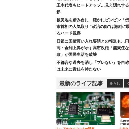
玉木代表もヒートアップ…見え隠れする
影
被災地を踏み台に…確かにビンビン「伝
市首相の人気取り “政治の師”は激励に
るハード視察
日銀に国債買い入れ要請との報道も…円
高・金利上昇が示す高市政権「無責任な
政」が国民生活を破壊
不都合な過去を消し「ブレない」を自称
は未来に責任を持たない
最新のライフ記事
暮らし
シニアのためのマネー講座
もぎた