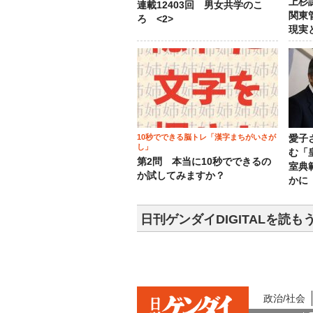
上杉
連載12403回 男女共学のこ
関東
ろ <2>
現実
10秒でできる脳トレ「漢字まちがいさが
愛子
し」
む「
第2問 本当に10秒でできるの
室典
か試してみますか？
かに
日刊ゲンダイDIGITALを読も
政治/社会