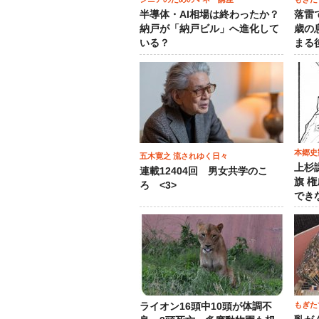
半導体・AI相場は終わったか？
落雷
納戸が「納戸ビル」へ進化して
歳の
いる？
まる
本郷史
五木寛之 流されゆく日々
上杉
連載12404回 男女共学のこ
旗 
ろ <3>
でき
もぎた
ライオン16頭中10頭が体調不