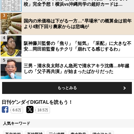
校」完全予想！横浜vs沖縄尚学の超好カードは…
3
国内の米価格は下がる一方…“早場米”の概算金は前年
より4割下回り農家からは悲鳴が
4
阪神藤川監督の「焦り」「短気」「采配」に大きな不
安…岡田前監督もチクリ「崩れてる感じするわ」
5
三男・清水良太郎さん急死で清水アキラ沈痛…8年越
しの「父子再共演」が始まったばかりだった
もっとみる
日刊ゲンダイDIGITALを読もう！
6.6万
18.5万
人気キーワード