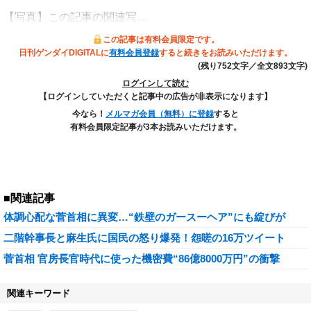
【写真】この記事の関連写…
この記事は有料会員限定です。
日刊ゲンダイDIGITALに
有料会員登録
すると続きをお読みいただけます。
(残り752文字／全文893文字)
ログインして読む
【ログインしていただくと記事中の広告が非表示になります】
今なら！
メルマガ会員（無料）に登録
すると
有料会員限定記事が3本お読みいただけます。
■関連記事
体調心配な菅首相に異変…“鉄壁のガースーヘア”にも綻びが
二階幹事長と麻生氏に国民の怒り爆発！怨嗟の16万ツイート
菅首相 官房長官時代に使った機密費“86億8000万円”の衝撃
関連キーワード