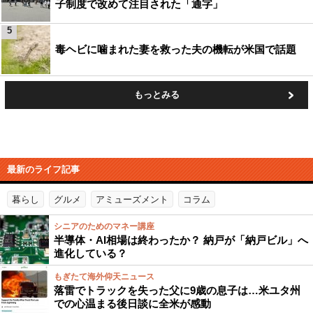
子制度で改めて注目された「通字」
5
毒ヘビに噛まれた妻を救った夫の機転が米国で話題
もっとみる
最新のライフ記事
暮らし
グルメ
アミューズメント
コラム
シニアのためのマネー講座
半導体・AI相場は終わったか？ 納戸が「納戸ビル」へ
進化している？
もぎたて海外仰天ニュース
落雷でトラックを失った父に9歳の息子は…米ユタ州
での心温まる後日談に全米が感動