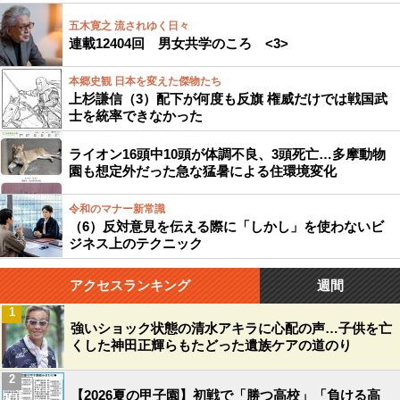
五木寛之 流されゆく日々
連載12404回 男女共学のころ <3>
本郷史観 日本を変えた傑物たち
上杉謙信（3）配下が何度も反旗 権威だけでは戦国武
士を統率できなかった
ライオン16頭中10頭が体調不良、3頭死亡…多摩動物
園も想定外だった急な猛暑による住環境変化
令和のマナー新常識
（6）反対意見を伝える際に「しかし」を使わないビ
ジネス上のテクニック
アクセスランキング
週間
1
強いショック状態の清水アキラに心配の声…子供を亡
くした神田正輝らもたどった遺族ケアの道のり
2
【2026夏の甲子園】初戦で「勝つ高校」「負ける高