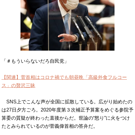
「＃もういらないだろ自民党」
【関連】菅首相はコロナ禍でも朝昼晩「高級外食フルコー
ス」の贅沢三昧
SNS上でこんな声が全国に拡散している。広がり始めたの
は27日夕方ごろ。2020年度第３次補正予算案をめぐる参院予
算委の質疑が終わった直後からだ。世論の“怒り”に火をつけ
たとみられているのが菅義偉首相の答弁だ。