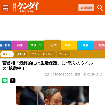
治・社会
芸能
スポーツ
ライフ
マネー
健康
競馬
ボートレース
競輪
オートレース
暮らし
グルメ
アミューズメント
コラム
菅首相「最終的には生活保護」に“怒りのウイル
ス”拡散中！
公開：
21/01/28 16:20
更新：
21/01/29 18:12