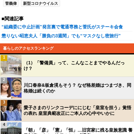
菅義偉
新型コロナウイルス
■関連記事
“組織委に中止計画”発言裏で電通専務と菅氏がステーキ会食
懲りない昭恵夫人「勝負の3週間」でも“マスクなし密旅行”
暮らしのアクセスランキング
1
（1）「警備員」って、こんなことまでやるんだっ
け？
2
川口春奈&板倉滉もそう？ なぜ格差婚はつまづき、同
格婚は続くのか
3
愛子さまのリンクコーデににじむ「皇室を担う」覚悟
の表れ 皇室典範改正にご本人の心中やいかに
4
「朝」「彦」「憲」「恒」…旧宮家に残る皇族意識 養