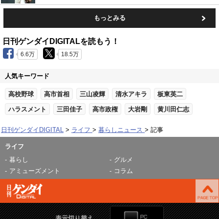
もっとみる
日刊ゲンダイDIGITALを読もう！
6.6万
18.5万
人気キーワード
高校野球
高市首相
三山凌輝
清水アキラ
板東英二
ハラスメント
三田佳子
高市政権
大岩剛
黄川田仁志
日刊ゲンダイDIGITAL
ライフ
暮らしニュース
記事
ライフ
暮らし
グルメ
アミューズメント
コラム
表示切り替え