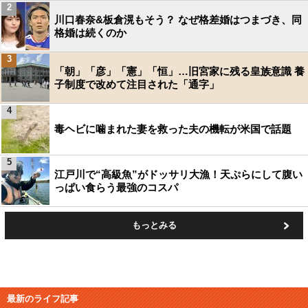
2
川口春奈&板倉滉もそう？ なぜ格差婚はつまづき、同
格婚は続くのか
3
「朝」「彦」「憲」「恒」…旧宮家に残る皇族意識 養
子制度で改めて注目された「通字」
4
毒ヘビに噛まれた妻を救った夫の機転が米国で話題
5
江戸川で“高級魚”がドッサリ大漁！天ぷらにして腹い
っぱい食らう最強のコスパ
もっとみる
最新のライフ記事