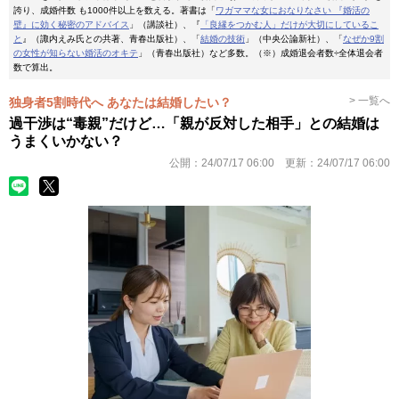
誇り、成婚件数 も1000件以上を数える。著書は「
ワガママな女におなりなさい 『婚活の
壁』に効く秘密のアドバイス
」（講談社）、『
「良縁をつかむ人」だけが大切にしているこ
と
』（諏内えみ氏との共著、青春出版社）、「
結婚の技術
」（中央公論新社）、「
なぜか9割
の女性が知らない婚活のオキテ
」（青春出版社）など多数。（※）成婚退会者数÷全体退会者
数で算出。
> 一覧へ
独身者5割時代へ あなたは結婚したい？
過干渉は“毒親”だけど…「親が反対した相手」との結婚は
うまくいかない？
公開：
24/07/17 06:00
更新：
24/07/17 06:00