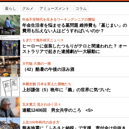
暮らし
グルメ
アミューズメント
コラム
年金不安時代を生きるワーキングシニアの懊悩
年金生活者を悩ませる墓問題 維持費も「墓じまい」の
費用も払えない人はどうすればいいのか？
もぎたて海外仰天ニュース
ヒーローに仮装したつもりがテロと間違われた？ オー
ストラリアで起きた逮捕劇が一大騒動に
大竹聡 大酒の一滴
（42）酷暑の午後の涼み酒
本郷史観 日本を変えた傑物たち
上杉謙信（5）晩年に「義」の世界に気づいた
五木寛之 流されゆく日々
連載12406回 男女共学のころ <5>
人生100年時代の歩き方
熊本地震に「ふるさと納税」で支援…寄付金は中抜き