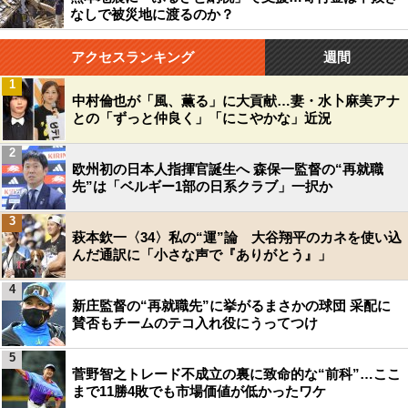
なしで被災地に渡るのか？
アクセスランキング
週間
1
中村倫也が「風、薫る」に大貢献…妻・水卜麻美アナ
との「ずっと仲良く」「にこやかな」近況
2
欧州初の日本人指揮官誕生へ 森保一監督の“再就職
先”は「ベルギー1部の日系クラブ」一択か
3
萩本欽一〈34〉私の“運”論 大谷翔平のカネを使い込
んだ通訳に「小さな声で『ありがとう』」
4
新庄監督の“再就職先”に挙がるまさかの球団 采配に
賛否もチームのテコ入れ役にうってつけ
5
菅野智之トレード不成立の裏に致命的な“前科”…ここ
まで11勝4敗でも市場価値が低かったワケ