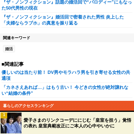
『ザ・ノンフィクション』話題の婚活回で“パロディー”にもなっ
た50代男性の現在
『ザ・ノンフィクション』婚活回で密着された男性 炎上した
「夫婦ならラブホ」の真意を振り返る
関連キーワード
婚活
■関連記事
優しいのは当たり前！ DV男やモラハラ男を引き寄せる女性の共
通項
「カネさえあれば…」はもう古い！ 今どきの女性が絶対譲れな
い“結婚の条件”
暮らしのアクセスランキング
1
愛子さまのリンクコーデににじむ「皇室を担う」覚悟
の表れ 皇室典範改正にご本人の心中やいかに