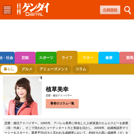
治・社会
芸能
スポーツ
ライフ
マネー
健康
競馬
ボートレース
競輪
オートレース
暮らし
グルメ
アミューズメント
コラム
植草美幸
恋愛・婚活アドバイザー
著者のコラム一覧
恋愛・婚活アドバイザー。1995年、アパレル業界に特化した人材派遣のエムエスピーを創業
（現・代表）。そこで培われたコーディネート力と実績を活かし、2009年、結婚相談所マリ
ーミーをスタート。業界平均15％と言われる成婚率において、約80％の高い成婚率（※）を