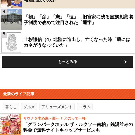
4
「朝」「彦」「憲」「恒」…旧宮家に残る皇族意識 養
子制度で改めて注目された「通字」
5
上杉謙信（4）北陸に進出し、亡くなった時「蔵には
カネがうなっていた」
もっとみる
最新のライフ記事
暮らし
グルメ
アミューズメント
コラム
サウナを求め東へ西へ ととのって一杯
「グランパークホテル ザ・ルクソー南柏」銭湯並みの
料金で無料ナイトキャップサービスも