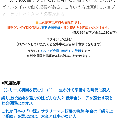
ばフルタイムで働く必要がある。こういう方は真剣にジョブ
マーケットと向き合う必要がある。
この記事は有料会員限定です。
日刊ゲンダイDIGITALに
有料会員登録
すると続きをお読みいただけます。
(残り994文字／全文1,280文字)
ログインして読む
【ログインしていただくと記事中の広告が非表示になります】
今なら！
メルマガ会員（無料）に登録
すると
有料会員限定記事が3本お読みいただけます。
■関連記事
【シリーズ初回を読む】（1）一生かけて準備する時代に突入
繰り上げ受給を選ぶのはどんな人？ 低年金シニアを惑わす税と
社会保障のカオス
これが日本の「中流」サラリーマン転落の軌跡 年金の「繰り上
げ受給」を選ぶのは、お金と仕事がない人