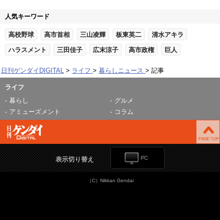
人気キーワード
高校野球
高市首相
三山凌輝
板東英二
清水アキラ
ハラスメント
三田佳子
広末涼子
高市政権
巨人
日刊ゲンダイDIGITAL
ライフ
暮らしニュース
記事
ライフ
暮らし
グルメ
アミューズメント
コラム
表示切り替え
（C）Nikkan Gendai