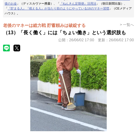
後のお金
」（ディスカヴァー携書）、「
『ねんきん定期便』活用法
」（朝日新聞出版）、
「
『貯まる人』『殖える人』が当たり前のようにやっている16のマネー習慣
」（CEメディア
ハウス）。
> 一覧へ
老後のマネーは総力戦 貯蓄頼みは破綻する
（13）「長く働く」には「ちょい働き」という選択肢も
公開：
26/06/02 17:00
更新：
26/06/02 17:00