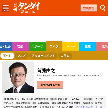
治・社会
芸能
スポーツ
ライフ
マネー
健康
競馬
ボートレース
競輪
オートレース
暮らし
グルメ
アミューズメント
コラム
首藤由之
年金・老後資金アドバイザー、特定社会保険労務士、ファイナンシャルプラン
ナー
著者のコラム一覧
1959年生まれ、慶応大学経済学部卒業後、朝日新聞社入社。「AERA」「週刊朝日」などで
主に経済分野を取材執筆、朝日新書編集長、書籍編集部長などを歴任後、編集委員。現在は
人生後半期のマネー関連の取材、記事執筆を行っている。著書に「
これだけ差がつく！ 老