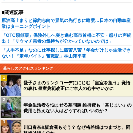
■関連記事
原油高止まりと節約志向で景気の先行きに暗雲…日本の自動車産
業はターニングボイント
「OTC類似薬」保険外しへ突き進む高市首相に不安・怒りの声続
出！「リウマチ患者の気持ちが分かっていないのでは」
「人手不足」なのに仕事探しに四苦八苦「年金だけじゃ生活でき
ない！『定年バイト』奮戦記」林山翔平著
暮らしのアクセスランキング
1
愛子さまのリンクコーデににじむ「皇室を担う」覚悟
の表れ 皇室典範改正にご本人の心中やいかに
2
年金生活者を悩ませる墓問題 維持費も「墓じまい」の
費用も払えない人はどうすればいいのか？
3
川口春奈&板倉滉もそう？ なぜ格差婚はつまづき、同
格婚は続くのか