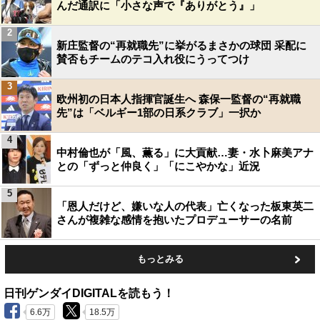
んだ通訳に「小さな声で『ありがとう』」
2
新庄監督の“再就職先”に挙がるまさかの球団 采配に
賛否もチームのテコ入れ役にうってつけ
3
欧州初の日本人指揮官誕生へ 森保一監督の“再就職
先”は「ベルギー1部の日系クラブ」一択か
4
中村倫也が「風、薫る」に大貢献…妻・水卜麻美アナ
との「ずっと仲良く」「にこやかな」近況
5
「恩人だけど、嫌いな人の代表」亡くなった板東英二
さんが複雑な感情を抱いたプロデューサーの名前
もっとみる
日刊ゲンダイDIGITALを読もう！
6.6万
18.5万