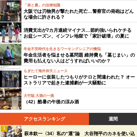
「表と裏」の法律知識
大阪では刃物男が撃たれた死亡…警察官の発砲はどん
な場合に許される？
消費支出が7カ月連続マイナス…節約強いられケチる
お盆シーズン、インフレ地獄で「家計破壊」の夏に
年金不安時代を生きるワーキングシニアの懊悩
年金生活者を悩ませる墓問題 維持費も「墓じまい」の
費用も払えない人はどうすればいいのか？
もぎたて海外仰天ニュース
ヒーローに仮装したつもりがテロと間違われた？ オー
ストラリアで起きた逮捕劇が一大騒動に
大竹聡 大酒の一滴
（42）酷暑の午後の涼み酒
アクセスランキング
週間
1
萩本欽一〈34〉私の“運”論 大谷翔平のカネを使い込