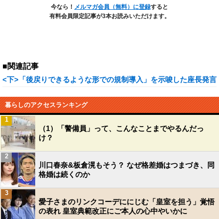
今なら！
メルマガ会員（無料）に登録
すると
有料会員限定記事が3本お読みいただけます。
■関連記事
<下>「後戻りできるような形での規制導入」を示唆した座長発言
暮らしのアクセスランキング
1
（1）「警備員」って、こんなことまでやるんだっ
け？
2
川口春奈&板倉滉もそう？ なぜ格差婚はつまづき、同
格婚は続くのか
3
愛子さまのリンクコーデににじむ「皇室を担う」覚悟
の表れ 皇室典範改正にご本人の心中やいかに