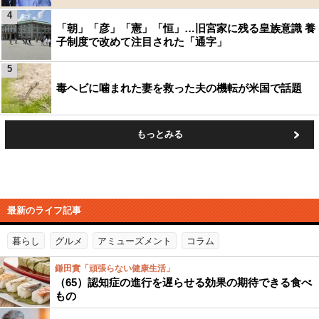
4
「朝」「彦」「憲」「恒」…旧宮家に残る皇族意識 養
子制度で改めて注目された「通字」
5
毒ヘビに噛まれた妻を救った夫の機転が米国で話題
もっとみる
最新のライフ記事
暮らし
グルメ
アミューズメント
コラム
鎌田實「頑張らない健康生活」
（65）認知症の進行を遅らせる効果の期待できる食べ
もの