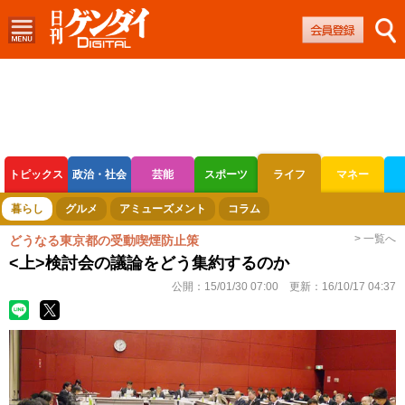
トピックス
政治・社会
芸能
スポーツ
ライフ
マネー
ボートレース
競輪
オートレース
暮らし
グルメ
アミューズメント
コラム
> 一覧へ
どうなる東京都の受動喫煙防止策
<上>検討会の議論をどう集約するのか
公開：
15/01/30 07:00
更新：
16/10/17 04:37