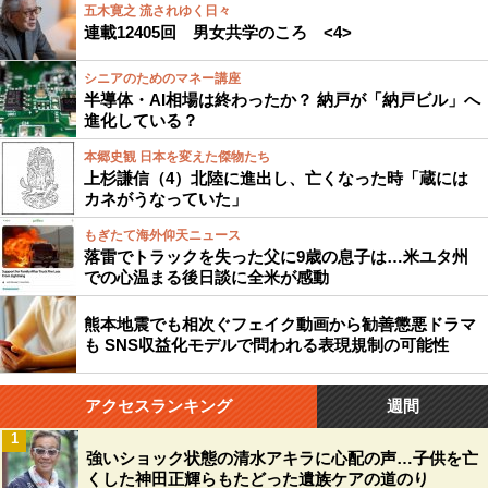
五木寛之 流されゆく日々
連載12405回 男女共学のころ <4>
シニアのためのマネー講座
半導体・AI相場は終わったか？ 納戸が「納戸ビル」へ
進化している？
本郷史観 日本を変えた傑物たち
上杉謙信（4）北陸に進出し、亡くなった時「蔵には
カネがうなっていた」
もぎたて海外仰天ニュース
落雷でトラックを失った父に9歳の息子は…米ユタ州
での心温まる後日談に全米が感動
熊本地震でも相次ぐフェイク動画から勧善懲悪ドラマ
も SNS収益化モデルで問われる表現規制の可能性
アクセスランキング
週間
1
強いショック状態の清水アキラに心配の声…子供を亡
くした神田正輝らもたどった遺族ケアの道のり