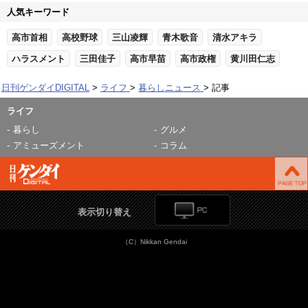
人気キーワード
高市首相
高校野球
三山凌輝
青木歌音
清水アキラ
ハラスメント
三田佳子
高市早苗
高市政権
黄川田仁志
日刊ゲンダイDIGITAL
ライフ
暮らしニュース
記事
ライフ
暮らし
グルメ
アミューズメント
コラム
表示切り替え
（C）Nikkan Gendai