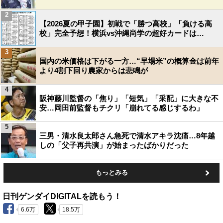
2
【2026夏の甲子園】初戦で「勝つ高校」「負ける高
校」完全予想！横浜vs沖縄尚学の超好カードは…
3
国内の米価格は下がる一方…“早場米”の概算金は前年
より4割下回り農家からは悲鳴が
4
阪神藤川監督の「焦り」「短気」「采配」に大きな不
安…岡田前監督もチクリ「崩れてる感じするわ」
5
三男・清水良太郎さん急死で清水アキラ沈痛…8年越
しの「父子再共演」が始まったばかりだった
もっとみる
日刊ゲンダイDIGITALを読もう！
6.6万
18.5万