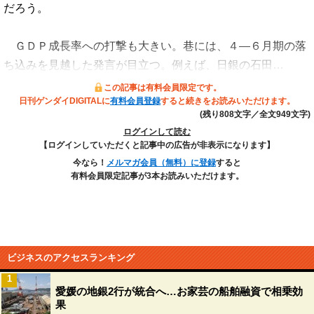
だろう。
ＧＤＰ成長率への打撃も大きい。巷には、４―６月期の落
ち込みを見越した発言が目立つ。例えば、日銀の石田…
この記事は有料会員限定です。
日刊ゲンダイDIGITALに
有料会員登録
すると続きをお読みいただけます。
(残り808文字／全文949文字)
ログインして読む
【ログインしていただくと記事中の広告が非表示になります】
今なら！
メルマガ会員（無料）に登録
すると
有料会員限定記事が3本お読みいただけます。
ビジネスのアクセスランキング
1
愛媛の地銀2行が統合へ…お家芸の船舶融資で相乗効
果