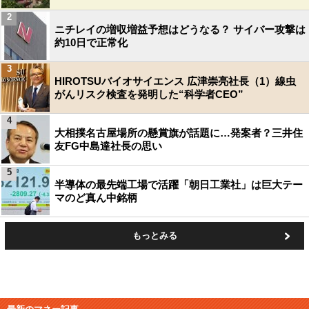
2
ニチレイの増収増益予想はどうなる？ サイバー攻撃は
約10日で正常化
3
HIROTSUバイオサイエンス 広津崇亮社長（1）線虫
がんリスク検査を発明した“科学者CEO”
4
大相撲名古屋場所の懸賞旗が話題に…発案者？三井住
友FG中島達社長の思い
5
半導体の最先端工場で活躍「朝日工業社」は巨大テー
マのど真ん中銘柄
もっとみる