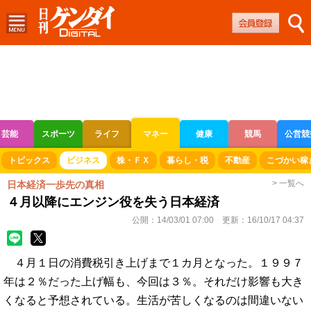
芸能
スポーツ
ライフ
マネー
健康
競馬
公営競
ボートレース
競輪
オートレース
トピックス
ビジネス
株・ＦＸ
暮らし・税
不動産
こづかい稼
> 一覧へ
日本経済一歩先の真相
４月以降にエンジン役を失う日本経済
公開：
14/03/01 07:00
更新：
16/10/17 04:37
４月１日の消費税引き上げまで１カ月となった。１９９７
年は２％だった上げ幅も、今回は３％。それだけ影響も大き
くなると予想されている。生活が苦しくなるのは間違いない