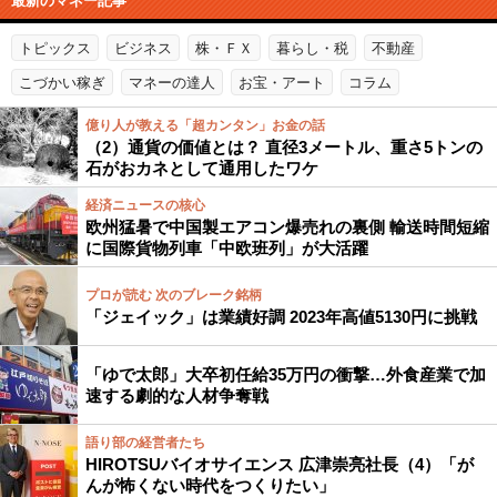
最新のマネー記事
トピックス
ビジネス
株・ＦＸ
暮らし・税
不動産
こづかい稼ぎ
マネーの達人
お宝・アート
コラム
億り人が教える「超カンタン」お金の話
（2）通貨の価値とは？ 直径3メートル、重さ5トンの
石がおカネとして通用したワケ
経済ニュースの核心
欧州猛暑で中国製エアコン爆売れの裏側 輸送時間短縮
に国際貨物列車「中欧班列」が大活躍
プロが読む 次のブレーク銘柄
「ジェイック」は業績好調 2023年高値5130円に挑戦
「ゆで太郎」大卒初任給35万円の衝撃…外食産業で加
速する劇的な人材争奪戦
語り部の経営者たち
HIROTSUバイオサイエンス 広津崇亮社長（4）「が
んが怖くない時代をつくりたい」