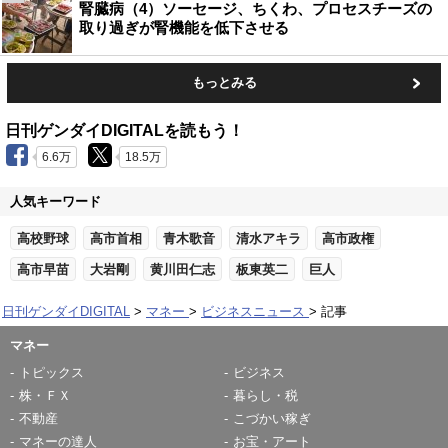
腎臓病（4）ソーセージ、ちくわ、プロセスチーズの
取り過ぎが腎機能を低下させる
もっとみる
日刊ゲンダイDIGITALを読もう！
6.6万
18.5万
人気キーワード
高校野球
高市首相
青木歌音
清水アキラ
高市政権
高市早苗
大岩剛
黄川田仁志
板東英二
巨人
日刊ゲンダイDIGITAL
マネー
ビジネスニュース
記事
マネー
トピックス
ビジネス
株・ＦＸ
暮らし・税
不動産
こづかい稼ぎ
マネーの達人
お宝・アート