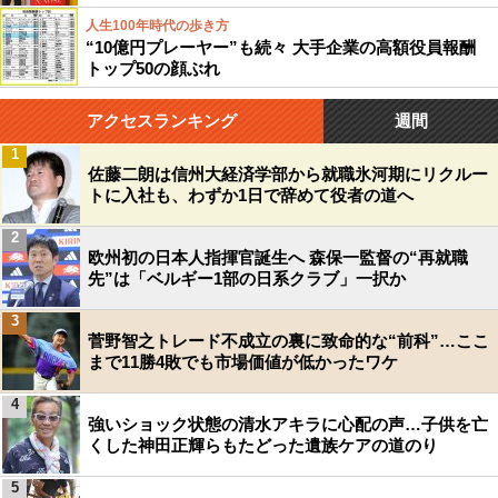
人生100年時代の歩き方
“10億円プレーヤー”も続々 大手企業の高額役員報酬
トップ50の顔ぶれ
アクセスランキング
週間
1
佐藤二朗は信州大経済学部から就職氷河期にリクルー
トに入社も、わずか1日で辞めて役者の道へ
2
欧州初の日本人指揮官誕生へ 森保一監督の“再就職
先”は「ベルギー1部の日系クラブ」一択か
3
菅野智之トレード不成立の裏に致命的な“前科”…ここ
まで11勝4敗でも市場価値が低かったワケ
4
強いショック状態の清水アキラに心配の声…子供を亡
くした神田正輝らもたどった遺族ケアの道のり
5