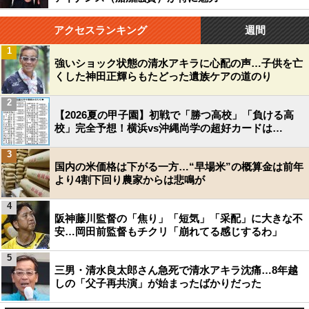
アクセスランキング
週間
1
強いショック状態の清水アキラに心配の声…子供を亡
くした神田正輝らもたどった遺族ケアの道のり
2
【2026夏の甲子園】初戦で「勝つ高校」「負ける高
校」完全予想！横浜vs沖縄尚学の超好カードは…
3
国内の米価格は下がる一方…“早場米”の概算金は前年
より4割下回り農家からは悲鳴が
4
阪神藤川監督の「焦り」「短気」「采配」に大きな不
安…岡田前監督もチクリ「崩れてる感じするわ」
5
三男・清水良太郎さん急死で清水アキラ沈痛…8年越
しの「父子再共演」が始まったばかりだった