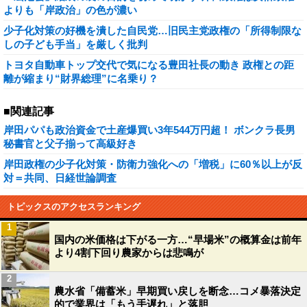
よりも「岸政治」の色が濃い
少子化対策の好機を潰した自民党…旧民主党政権の「所得制限な
しの子ども手当」を厳しく批判
トヨタ自動車トップ交代で気になる豊田社長の動き 政権との距
離が縮まり“財界総理”に名乗り？
■関連記事
岸田パパも政治資金で土産爆買い3年544万円超！ ボンクラ長男
秘書官と父子揃って高級好き
岸田政権の少子化対策・防衛力強化への「増税」に60％以上が反
対＝共同、日経世論調査
トピックスのアクセスランキング
1
国内の米価格は下がる一方…“早場米”の概算金は前年
より4割下回り農家からは悲鳴が
2
農水省「備蓄米」早期買い戻しを断念…コメ暴落決定
的で業界は「もう手遅れ」と落胆