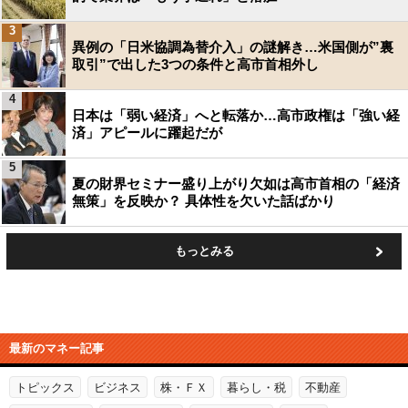
3
異例の「日米協調為替介入」の謎解き…米国側が”裏
取引”で出した3つの条件と高市首相外し
4
日本は「弱い経済」へと転落か…高市政権は「強い経
済」アピールに躍起だが
5
夏の財界セミナー盛り上がり欠如は高市首相の「経済
無策」を反映か？ 具体性を欠いた話ばかり
もっとみる
最新のマネー記事
トピックス
ビジネス
株・ＦＸ
暮らし・税
不動産