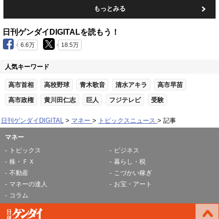
もっとみる
日刊ゲンダイDIGITALを読もう！
6.6万
18.5万
人気キーワード
高市首相
高校野球
青木歌音
清水アキラ
高市早苗
高市政権
黄川田仁志
巨人
フジテレビ
受験
日刊ゲンダイDIGITAL
マネー
トピックスニュース
記事
マネー
トピックス
ビジネス
株・ＦＸ
暮らし・税
不動産
こづかい稼ぎ
マネーの達人
お宝・アート
コラム