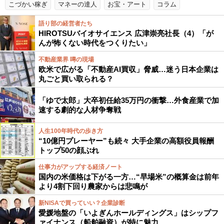
こづかい稼ぎ
マネーの達人
お宝・アート
コラム
語り部の経営者たち
HIROTSUバイオサイエンス 広津崇亮社長（4）「が
んが怖くない時代をつくりたい」
不動産業界 噂の現場
欧米で広がる「不動産AI買収」脅威…迷う日本企業は
丸ごと買い取られる？
「ゆで太郎」大卒初任給35万円の衝撃…外食産業で加
速する劇的な人材争奪戦
人生100年時代の歩き方
“10億円プレーヤー”も続々 大手企業の高額役員報酬
トップ50の顔ぶれ
仕事力がアップする経済ノート
国内の米価格は下がる一方…“早場米”の概算金は前年
より4割下回り農家からは悲鳴が
新NISAで買っていい？企業診断
愛媛地盤の「いよぎんホールディングス」はシップフ
ァイナンス（船舶融資）が特に魅力