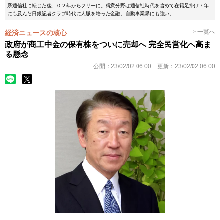
系通信社に転じた後、０２年からフリーに。得意分野は通信社時代を含めて在籍足掛け７年
にも及んだ日銀記者クラブ時代に人脈を培った金融。自動車業界にも強い。
> 一覧へ
経済ニュースの核心
政府が商工中金の保有株をついに売却へ 完全民営化へ高ま
る懸念
公開：
23/02/02 06:00
更新：
23/02/02 06:00