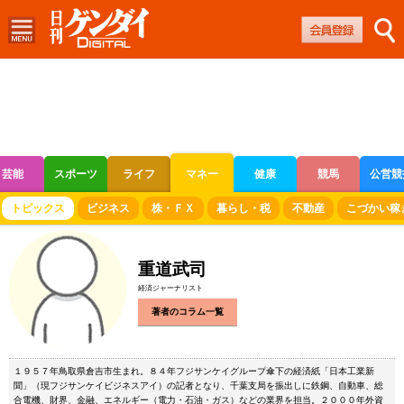
芸能
スポーツ
ライフ
マネー
健康
競馬
公営競
ボートレース
競輪
オートレース
トピックス
ビジネス
株・ＦＸ
暮らし・税
不動産
こづかい稼
重道武司
経済ジャーナリスト
著者のコラム一覧
１９５７年鳥取県倉吉市生まれ。８４年フジサンケイグループ傘下の経済紙「日本工業新
聞」（現フジサンケイビジネスアイ）の記者となり、千葉支局を振出しに鉄鋼、自動車、総
合電機、財界、金融、エネルギー（電力・石油・ガス）などの業界を担当。２０００年外資