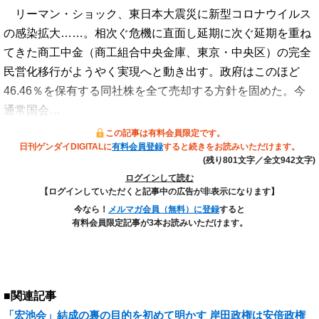
リーマン・ショック、東日本大震災に新型コロナウイルス
の感染拡大……。相次ぐ危機に直面し延期に次ぐ延期を重ね
てきた商工中金（商工組合中央金庫、東京・中央区）の完全
民営化移行がようやく実現へと動き出す。政府はこのほど
46.46％を保有する同社株を全て売却する方針を固めた。今
通常国会…
この記事は有料会員限定です。
日刊ゲンダイDIGITALに
有料会員登録
すると続きをお読みいただけます。
(残り801文字／全文942文字)
ログインして読む
【ログインしていただくと記事中の広告が非表示になります】
今なら！
メルマガ会員（無料）に登録
すると
有料会員限定記事が3本お読みいただけます。
■関連記事
「宏池会」結成の裏の目的を初めて明かす 岸田政権は安倍政権