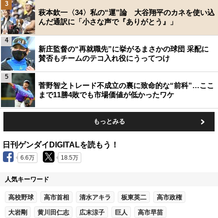
3
萩本欽一〈34〉私の“運”論 大谷翔平のカネを使い込
んだ通訳に「小さな声で『ありがとう』」
4
新庄監督の“再就職先”に挙がるまさかの球団 采配に
賛否もチームのテコ入れ役にうってつけ
5
菅野智之トレード不成立の裏に致命的な“前科”…ここ
まで11勝4敗でも市場価値が低かったワケ
もっとみる
日刊ゲンダイDIGITALを読もう！
6.6万
18.5万
人気キーワード
高校野球
高市首相
清水アキラ
板東英二
高市政権
大岩剛
黄川田仁志
広末涼子
巨人
高市早苗