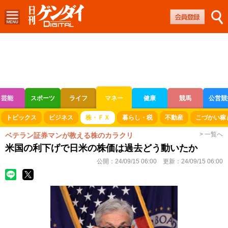
芸能
スポーツ
ライフ
マネー
健康
競馬
公営競
ボートレース
競輪
オートレース
トピックス
ビジネス
株・ＦＸ
暮らし・税
不動産
こづかい稼
> 一覧へ
ベテラン証券マンが教える株のカラクリ
米国の利下げで日米の株価は過去どう動いたか
公開：
24/09/15 06:00
更新：
24/09/15 06:00