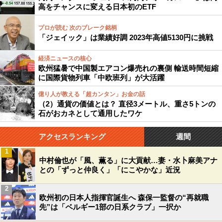
高をチャンスに変える日本初のETF
プロが読む 次のブレーク銘柄
「ジェイック」は業績好調 2023年高値5130円に挑戦
経済ニュースの核心
欧州猛暑で中国製エアコン爆売れの裏側 輸送時間短縮
に国際貨物列車「中欧班列」が大活躍
億り人が教える「超カンタン」お金の話
（2）通貨の価値とは？ 直径3メートル、重さ5トンの
石がおカネとして通用したワケ
アクセスランキング
週間
1
中村倫也が「風、薫る」に大貢献…妻・水卜麻美アナ
との「ずっと仲良く」「にこやかな」近況
2
欧州初の日本人指揮官誕生へ 森保一監督の“再就職
先”は「ベルギー1部の日系クラブ」一択か