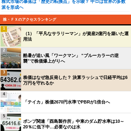
株式市場の暴落は「歴史の転換点」を示唆？ 中ロは世界の多数
派を形成へ
株・ＦＸのアクセスランキング
1
（1）「平凡なサラリーマン」が資産2億円を築いた運
用法
2
酷暑が追い風「ワークマン」 “ブルーカラーの逆
襲”で株価爆上がりへ
3
株価はなぜ急反発した？ 決算ラッシュで日経平均は6
万円を守れるか
4
「テイカ」株価2670円水準でPBRが1倍台へ
5
ポンプ関連「酉島製作所」中東のダム貯水率は10～
20％に低下中…必要なのは水