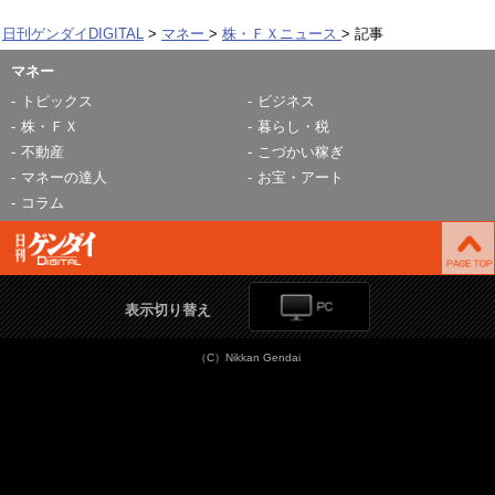
日刊ゲンダイDIGITAL
マネー
株・ＦＸニュース
記事
マネー
トピックス
ビジネス
株・ＦＸ
暮らし・税
不動産
こづかい稼ぎ
マネーの達人
お宝・アート
コラム
表示切り替え
（C）Nikkan Gendai