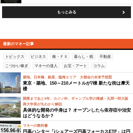
もっとみる
最新のマネー記事
トピックス
ビジネス
株・ＦＸ
暮らし・税
不動産
こづかい稼ぎ
マネーの達人
お宝・アート
コラム
築地、日本橋、銀座、臨海エリア 大都会の未来予想図
東京・築地、150～210メートルが7棟 新たな街は摩天
楼
開業まであと4年、カジノIR、ギャンブル学の権威・丸岡一郎大阪
商大学長が丸わかり解説
具体的な開発の中身は？ オープンしたら依存症や治安
はどうなるか？
マネーの教科書
円高ハンター「iシェアーズ円高フォーカスETF」は円