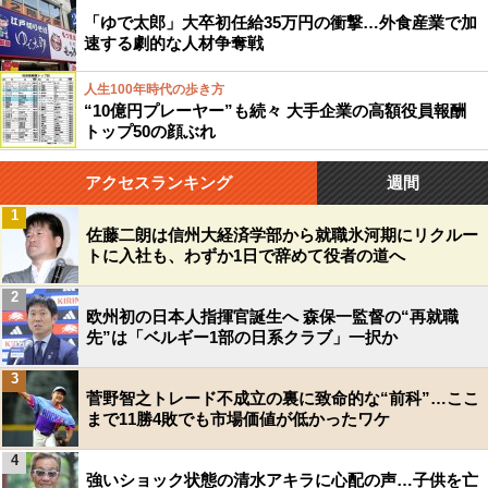
「ゆで太郎」大卒初任給35万円の衝撃…外食産業で加
速する劇的な人材争奪戦
人生100年時代の歩き方
“10億円プレーヤー”も続々 大手企業の高額役員報酬
トップ50の顔ぶれ
アクセスランキング
週間
1
佐藤二朗は信州大経済学部から就職氷河期にリクルー
トに入社も、わずか1日で辞めて役者の道へ
2
欧州初の日本人指揮官誕生へ 森保一監督の“再就職
先”は「ベルギー1部の日系クラブ」一択か
3
菅野智之トレード不成立の裏に致命的な“前科”…ここ
まで11勝4敗でも市場価値が低かったワケ
4
強いショック状態の清水アキラに心配の声…子供を亡