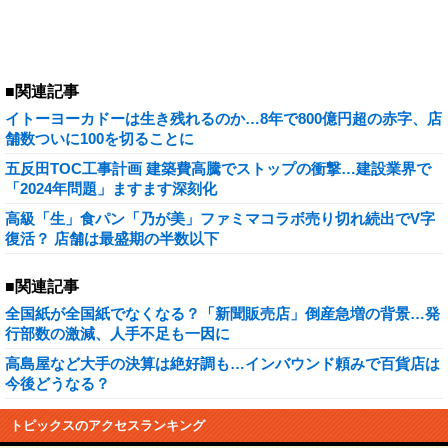
■関連記事
イトーヨーカドーは生き残れるのか…8年で800億円超の赤字、店
舗数ついに100を切ることに
五反田TOC工事計画 建築費高騰でストップの衝撃…建設業界で
「2024年問題」ますます深刻化
高級「生」食パン「乃が美」ファミマコラボ売り切れ続出でV字
復活？ 店舗は最盛期の半数以下
■関連記事
全国紙が全国紙でなくなる？「新聞販売店」倒産急増の背景…発
行部数の激減、人手不足も一因に
高島屋など大手の決算は絶好調も…インバウンド頼みで百貨店は
今後どうなる？
トピックスのアクセスランキング