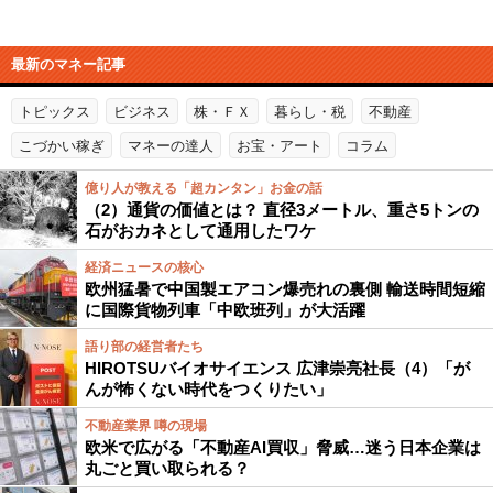
最新のマネー記事
トピックス
ビジネス
株・ＦＸ
暮らし・税
不動産
こづかい稼ぎ
マネーの達人
お宝・アート
コラム
億り人が教える「超カンタン」お金の話
（2）通貨の価値とは？ 直径3メートル、重さ5トンの
石がおカネとして通用したワケ
経済ニュースの核心
欧州猛暑で中国製エアコン爆売れの裏側 輸送時間短縮
に国際貨物列車「中欧班列」が大活躍
語り部の経営者たち
HIROTSUバイオサイエンス 広津崇亮社長（4）「が
んが怖くない時代をつくりたい」
不動産業界 噂の現場
欧米で広がる「不動産AI買収」脅威…迷う日本企業は
丸ごと買い取られる？