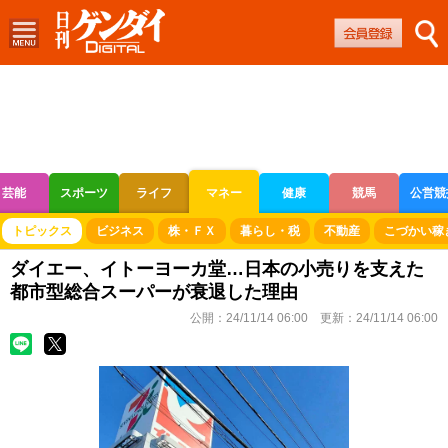
芸能
スポーツ
ライフ
マネー
健康
競馬
公営競
ボートレース
競輪
オートレース
トピックス
ビジネス
株・ＦＸ
暮らし・税
不動産
こづかい稼
ダイエー、イトーヨーカ堂…日本の小売りを支えた
都市型総合スーパーが衰退した理由
公開：
24/11/14 06:00
更新：
24/11/14 06:00