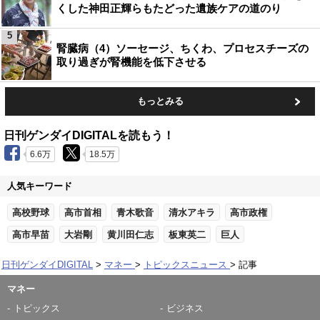
くした神田正輝らもたどった遺族ケアの道のり
5
腎臓病（4）ソーセージ、ちくわ、プロセスチーズの
取り過ぎが腎機能を低下させる
もっとみる
日刊ゲンダイDIGITALを読もう！
6.6万
18.5万
人気キーワード
高校野球
高市首相
青木歌音
清水アキラ
高市政権
高市早苗
大岩剛
黄川田仁志
板東英二
巨人
日刊ゲンダイDIGITAL
マネー
トピックスニュース
記事
マネー
トピックス
ビジネス