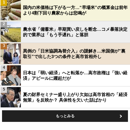
1
国内の米価格は下がる一方…“早場米”の概算金は前年
より4割下回り農家からは悲鳴が
2
農水省「備蓄米」早期買い戻しを断念…コメ暴落決定
的で業界は「もう手遅れ」と落胆
3
異例の「日米協調為替介入」の謎解き…米国側が”裏
取引”で出した3つの条件と高市首相外し
4
日本は「弱い経済」へと転落か…高市政権は「強い経
済」アピールに躍起だが
5
夏の財界セミナー盛り上がり欠如は高市首相の「経済
無策」を反映か？ 具体性を欠いた話ばかり
もっとみる