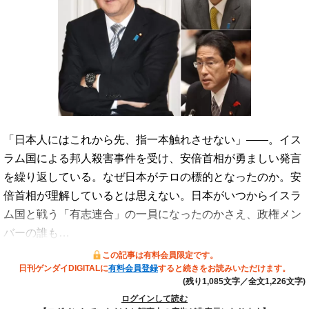
「日本人にはこれから先、指一本触れさせない」――。イス
ラム国による邦人殺害事件を受け、安倍首相が勇ましい発言
を繰り返している。なぜ日本がテロの標的となったのか。安
倍首相が理解しているとは思えない。日本がいつからイスラ
ム国と戦う「有志連合」の一員になったのかさえ、政権メン
バーの誰も…
この記事は有料会員限定です。
日刊ゲンダイDIGITALに
有料会員登録
すると続きをお読みいただけます。
(残り1,085文字／全文1,226文字)
ログインして読む