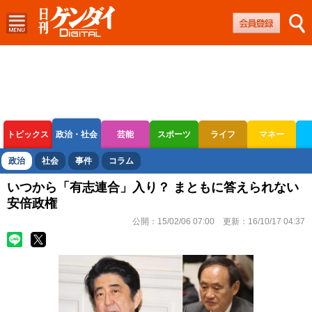
トピックス
政治・社会
芸能
スポーツ
ライフ
マネー
ボートレース
競輪
オートレース
政治
社会
事件
コラム
いつから「有志連合」入り？ まともに答えられない
安倍政権
公開：
15/02/06 07:00
更新：
16/10/17 04:37