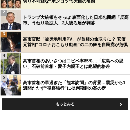
切り不可避な“ポンコツ”5大臣の名前
2
トランプ大統領もそっぽ 表面化した日米包囲網「反高
市」うねり急拡大…2大後ろ盾が剥落
3
高市官邸「被災地利用PV」が首相の命取りに？ 安倍
元首相“コロナおこもり動画”の二の舞を自民党が危惧
4
高市首相のあいさつはコピペ率85％…「広島への思
い」石破前首相・愛子内親王とは絶望的格差
5
高市首相の早過ぎた「熊本訪問」の背景…震災から1
週間たたず“視察強行”に批判殺到の案の定
もっとみる