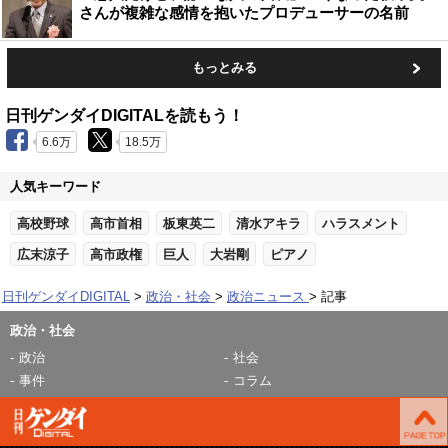
さんが複雑な感情を抱いたプロデューサーの名前
もっとみる
日刊ゲンダイDIGITALを読もう！
6.6万
18.5万
人気キーワード
高校野球
高市首相
板東英二
清水アキラ
ハラスメント
広末涼子
高市政権
巨人
大岩剛
ピアノ
日刊ゲンダイDIGITAL
政治・社会
政治ニュース
記事
政治・社会
政治
社会
事件
コラム