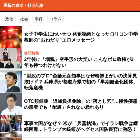
最新の政治・社会記事
政治
社会
事件
コラム
女子中学生にわいせつ 発覚端緒となったロリコン中学
教師の“おねだり”エロメッセージ
巻頭特集
2年後に「増税」空手形の大笑い こんなボロ政権が2
年も持つわけがない
“財政のプロ”斎藤元彦知事はなぜ粉飾まがいの決算見
抜けず？ 兵庫県が都道府県で初の「早期健全化団体」
転落危機
OTC類似薬「追加負担免除」の“落とし穴”…慢性疾患
の患者でも「配慮」されない恐れあり
軍事大国がなぜ？ 米が「兵器枯渇」でイラン戦争は継
続困難…トランプ大統領がヘグセス国防長官に激怒！