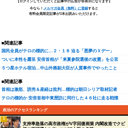
【ログインしていただくと記事中の広告が非表示になります】
今なら！
メルマガ会員（無料）に登録
すると
有料会員限定記事が3本お読みいただけます。
■関連記事
国民全員がテロの標的に…２・１８ 迫る「悪夢のＸデー」
ついに本性を露呈 安倍首相が「来夏参院選後の改憲」を公言
５つ星ホテル宿泊…中山外務副大臣が人質事件でやったこと
■関連記事
首相は激怒、読売＆産経は批判…標的は朝日シリア取材記者
テロの標的か 安倍首相中東歴訪に同行した４６社に走る戦慄
政治のアクセスランキング
1
支持率急落の高市政権がV字回復画策 内閣改造でクビ