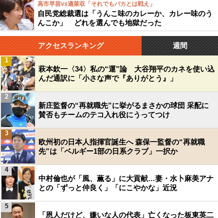
高市早苗vs適菜収「それでもバカとは戦え」
自民党総裁選は「うんこ味のカレーか、カレー味のう
んこか」 どれを選んでも地獄だった
アクセスランキング
週間
1
萩本欽一〈34〉私の“運”論 大谷翔平のカネを使い込
んだ通訳に「小さな声で『ありがとう』」
2
新庄監督の“再就職先”に挙がるまさかの球団 采配に
賛否もチームのテコ入れ役にうってつけ
3
欧州初の日本人指揮官誕生へ 森保一監督の“再就職
先”は「ベルギー1部の日系クラブ」一択か
4
中村倫也が「風、薫る」に大貢献…妻・水卜麻美アナ
との「ずっと仲良く」「にこやかな」近況
5
「恩人だけど、嫌いな人の代表」亡くなった板東英二