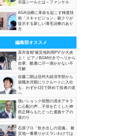
示温シールとは～ファンケル
AGA治療に革命を起こす検査技
術「スキャビジョン」銀クリが
提示する新しい薄毛治療のあり
方
編集部オススメ
高市首相“被災地利用PV”が大炎
上！ ピアノBGM付きでヘリから
合掌、酷暑に汗一滴かかない不
可解
佐藤二朗は信州大経済学部から
就職氷河期にリクルートに入社
も、わずか1日で辞めて役者の道
へ
強いショック状態の清水アキラ
に心配の声…子供を亡くした神
田正輝らもたどった遺族ケアの
道のり
石原プロ「炊き出しの流儀」 被
災地一番乗りがエラいわけでは