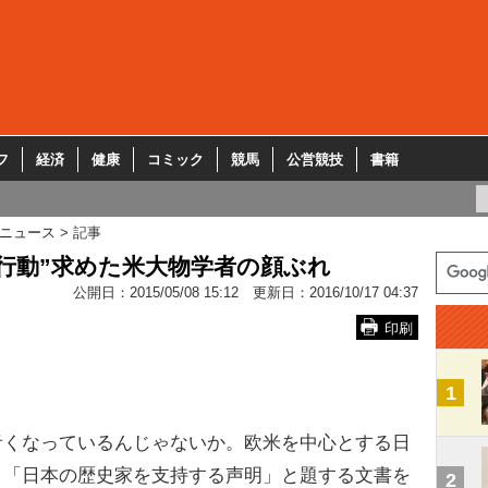
フ
経済
健康
コミック
競馬
公営競技
書籍
ニュース
記事
行動”求めた米大物学者の顔ぶれ
公開日：
2015/05/08 15:12
更新日：
2016/10/17 04:37
印刷
1
くなっているんじゃないか。欧米を中心とする日
、「日本の歴史家を支持する声明」と題する文書を
2