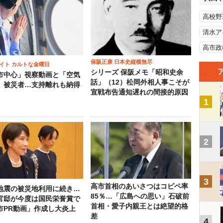
高校野
清水ア
高市政
保阪正康 日本史縦横無尽
イト カルトな金曜日
シリーズ 保阪メモ「昭和史余
市中心」視察動画と「空気
話」（12）松岡外相人事こそが
」被災者…支持離れも納得
宣戦布告通知遅れの間接的原因
1
2
3
高市首相のあいさつはコピペ率
地震の被災地利用に続き…
85％…「広島への思い」石破前
官邸が今度は国民栄誉賞で
首相・愛子内親王とは絶望的格
市PR動画」作成し大炎上
差
4