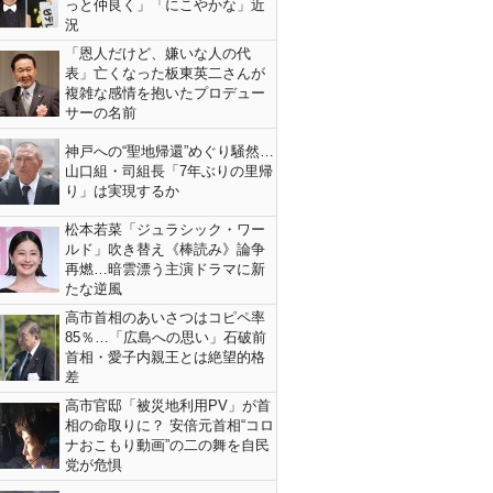
っと仲良く」「にこやかな」近
況
「恩人だけど、嫌いな人の代
表」亡くなった板東英二さんが
複雑な感情を抱いたプロデュー
サーの名前
神戸への“聖地帰還”めぐり騒然…
山口組・司組長「7年ぶりの里帰
り」は実現するか
松本若菜「ジュラシック・ワー
ルド」吹き替え《棒読み》論争
再燃…暗雲漂う主演ドラマに新
たな逆風
高市首相のあいさつはコピペ率
85％…「広島への思い」石破前
首相・愛子内親王とは絶望的格
差
高市官邸「被災地利用PV」が首
相の命取りに？ 安倍元首相“コロ
ナおこもり動画”の二の舞を自民
党が危惧