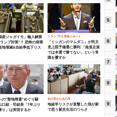
5
トランプ2.0 現地リポート
国産ジャガイモ」輸入解禁
6
「ミシガンのマムダニ」が民主
トランプ対策”？ 恐怖の病害
党上院予備選に勝利 「急進左派
産地壊滅&自給率低下リス
では本選で勝てない」という常
識を覆すか
7
8
右の耳から左の耳
への“聖地帰還”めぐり騒
9
地経学リスクが直撃した我が家
山口組・司組長「7年ぶり
で思う被災生活のつらさ
帰り」は実現するか