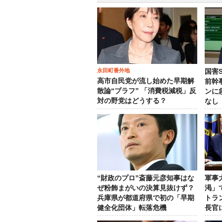
永田町番外地
国害
高市自民党が流し始めた早期解
前幹
散論“ブラフ” 「消費税減税」反
ンに
対の野党はどうする？
なし
“財政のプロ”斎藤元彦知事はな
軍事
ぜ粉飾まがいの決算見抜けず？
渇」
兵庫県が都道府県で初の「早期
トラ
健全化団体」転落危機
長官