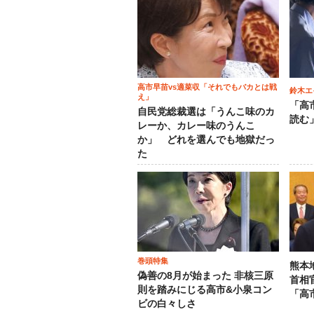
高市早苗vs適菜収「それでもバカとは戦
鈴木エ
え」
「高
自民党総裁選は「うんこ味のカ
読む
レーか、カレー味のうんこ
か」 どれを選んでも地獄だっ
た
巻頭特集
熊本
偽善の8月が始まった 非核三原
首相
則を踏みにじる高市&小泉コン
「高
ビの白々しさ