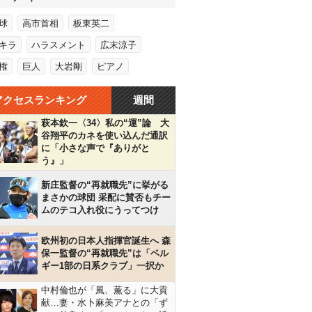
球
高市首相
板東英二
キラ
ハラスメント
広末涼子
権
巨人
大岩剛
ピアノ
アクセスランキング
週間
萩本欽一〈34〉私の“運”論 大
谷翔平のカネを使い込んだ通訳
に「小さな声で『ありがと
う』」
新庄監督の“再就職先”に挙がる
まさかの球団 采配に賛否もチー
ムのテコ入れ役にうってつけ
欧州初の日本人指揮官誕生へ 森
保一監督の“再就職先”は「ベル
ギー1部の日系クラブ」一択か
中村倫也が「風、薫る」に大貢
献…妻・水卜麻美アナとの「ず