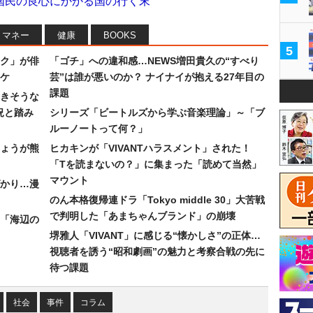
国民の良心にかかる国の行く末
マネー
健康
BOOKS
5
ク」が俳
「ゴチ」への違和感…NEWS増田貴久の“すべり
ワケ
芸”は誰が悪いのか？ ナイナイが抱える27年目の
課題
続きそうな
況と踏み
シリーズ「ビートルズから学ぶ音楽理論」～「ブ
ルーノートって何？」
ょうが熊
ヒカキンが「VIVANTハラスメント」された！
「Tを読まないの？」に集まった「読めて当然」
マウント
かり…漫
のん本格復帰連ドラ「Tokyo middle 30」大苦戦
で判明した「あまちゃんブランド」の崩壊
「海辺の
堺雅人「VIVANT」に感じる“懐かしさ”の正体…
視聴者を誘う“昭和劇画”の魅力と考察合戦の先に
待つ課題
社会
事件
コラム