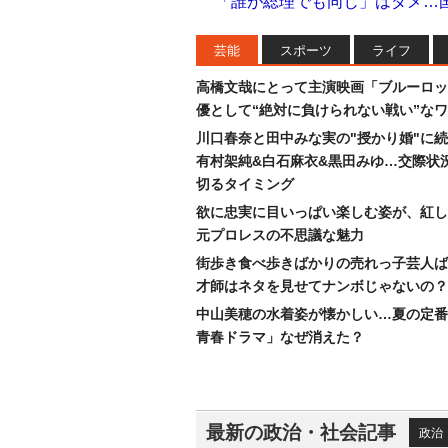
「誰が総理でも同じ」はダメ…
芸能
スポーツ
ライフ
高橋文哉にとって主演映画「ブルーロッ
優として“絶対に負けられない戦い”な
川口春奈と田中みな実の"授かり婚"に
有村架純&白石麻衣&黒田みゆ…交際状
切るタイミング
欲に忠実に目いっぱい楽しむ姿が、紅し
元プロレスの不思議な魅力
街歩き食べ歩きばかりの売れっ子芸人ば
才師はネタを見せてナンボじゃないの？
中山美穂の水着姿が懐かしい…夏の定番
青春ドラマ」なぜ消えた？
最新の政治・社会記事
政治