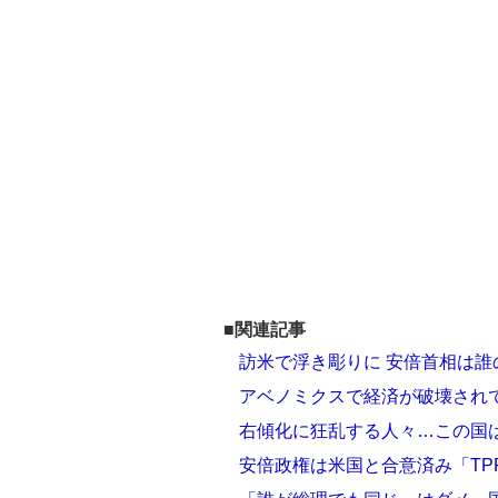
■関連記事
訪米で浮き彫りに 安倍首相は
アベノミクスで経済が破壊され
右傾化に狂乱する人々…この国
安倍政権は米国と合意済み「TP