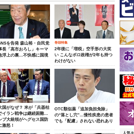
巻頭特集
SNSを告発 森山裕・自民党
2年後に「増税」空手形の大笑
事長「高市おろし」キーマ
い こんなボロ政権が2年も持つ
急浮上の裏…不快感に国境
わけがない
大国がなぜ？ 米が「兵器枯
OTC類似薬「追加負担免除」
でイラン戦争は継続困難…
の“落とし穴”…慢性疾患の患者
ンプ大統領がヘグセス国防
でも「配慮」されない恐れあり
に激怒！
人気