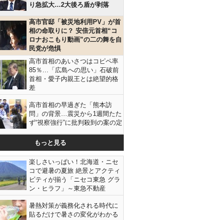
り急拡大…2大後ろ盾が剥落
高市官邸「被災地利用PV」が首
相の命取りに？ 安倍元首相“コ
ロナおこもり動画”の二の舞を自
民党が危惧
高市首相のあいさつはコピペ率
85％…「広島への思い」石破前
首相・愛子内親王とは絶望的格
差
高市首相の早過ぎた「熊本訪
問」の背景…震災から1週間たた
ず“視察強行”に批判殺到の案の定
もっと見る
楽しさいっぱい！北海道・ニセ
コで避暑の夏旅 絶景とアクティ
ビティが揃う「ニセコ東急 グラ
ン・ヒラフ」～東急不動産
暑熱対策が義務化される時代に
貼るだけで暑さの変化がわかる