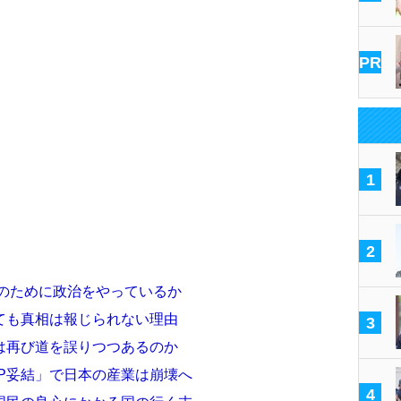
PR
1
2
誰のために政治をやっているか
ても真相は報じられない理由
3
は再び道を誤りつつあるのか
P妥結」で日本の産業は崩壊へ
4