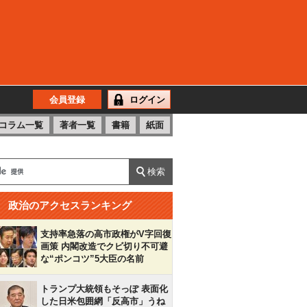
会員登録
ログイン
コラム一覧
著者一覧
書籍
紙面
政治のアクセスランキング
支持率急落の高市政権がV字回復
画策 内閣改造でクビ切り不可避
な“ポンコツ”5大臣の名前
トランプ大統領もそっぽ 表面化
した日米包囲網「反高市」うね