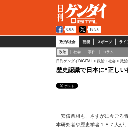
6.6万
18.5万
政治/社会
芸能
スポーツ
ライ
政治
社会
事件
コラム
日刊ゲンダイDIGITAL
政治・社会
政治
歴史認識で日本に“正しい
安倍首相も、さすがに今ごろ青
本研究者や歴史学者１８７人が