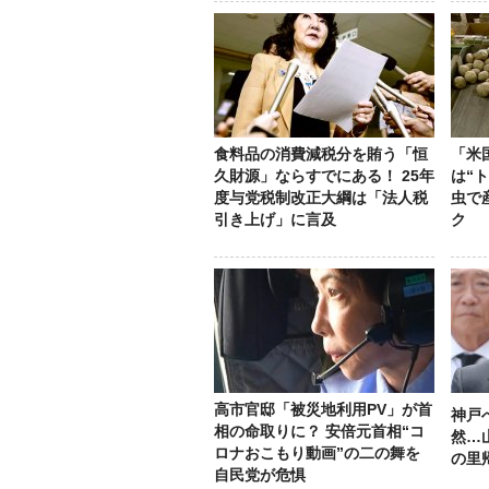
食料品の消費減税分を賄う「恒
「米
久財源」ならすでにある！ 25年
は“
度与党税制改正大綱は「法人税
虫で
引き上げ」に言及
ク
高市官邸「被災地利用PV」が首
神戸
相の命取りに？ 安倍元首相“コ
然…
ロナおこもり動画”の二の舞を
の里
自民党が危惧