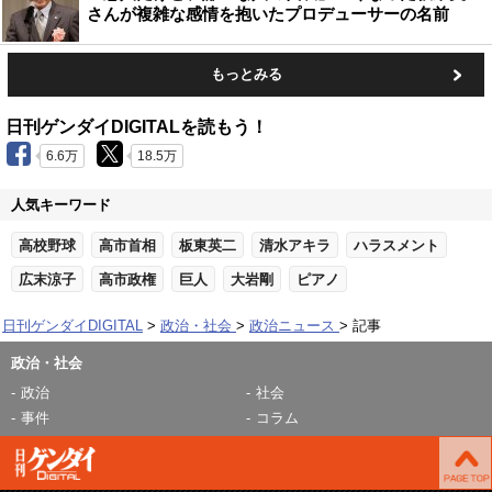
さんが複雑な感情を抱いたプロデューサーの名前
もっとみる
日刊ゲンダイDIGITALを読もう！
6.6万
18.5万
人気キーワード
高校野球
高市首相
板東英二
清水アキラ
ハラスメント
広末涼子
高市政権
巨人
大岩剛
ピアノ
日刊ゲンダイDIGITAL
政治・社会
政治ニュース
記事
政治・社会
政治
社会
事件
コラム