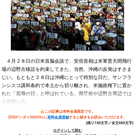
４月２８日の日米首脳会談で、安倍首相は米軍普天間飛行
場の辺野古移設を約束してきた。当然、沖縄の反発はすさま
じい。もともと２８日は沖縄にとって特別な日だ。サンフラ
ンシスコ講和条約で本土から切り離され、米施政権下に置か
れた「屈辱の日」と呼ばれている。県庁前や辺野古周辺では
大規模な抗…
この記事は有料会員限定です。
日刊ゲンダイDIGITALに
有料会員登録
すると続きをお読みいただけます。
(残り748文字／全文889文字)
ログインして読む