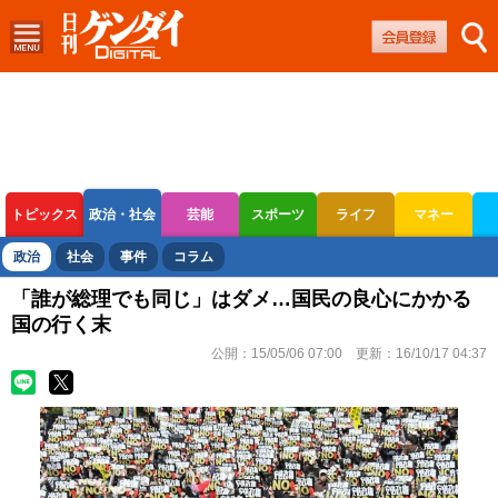
トピックス
政治・社会
芸能
スポーツ
ライフ
マネー
ボートレース
競輪
オートレース
政治
社会
事件
コラム
「誰が総理でも同じ」はダメ…国民の良心にかかる
国の行く末
公開：
15/05/06 07:00
更新：
16/10/17 04:37