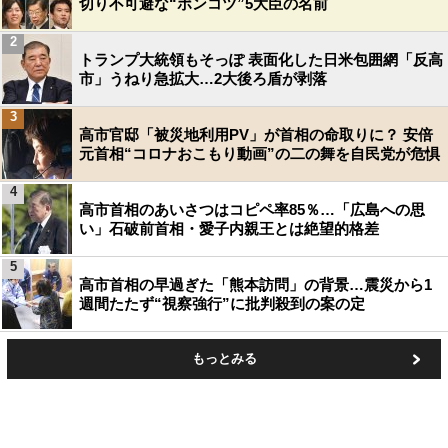
切り不可避な“ポンコツ”5大臣の名前
2
トランプ大統領もそっぽ 表面化した日米包囲網「反高
市」うねり急拡大…2大後ろ盾が剥落
3
高市官邸「被災地利用PV」が首相の命取りに？ 安倍
元首相“コロナおこもり動画”の二の舞を自民党が危惧
4
高市首相のあいさつはコピペ率85％…「広島への思
い」石破前首相・愛子内親王とは絶望的格差
5
高市首相の早過ぎた「熊本訪問」の背景…震災から1
週間たたず“視察強行”に批判殺到の案の定
もっとみる