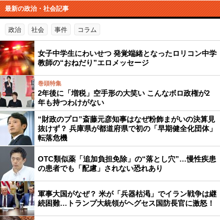
最新の政治・社会記事
政治
社会
事件
コラム
女子中学生にわいせつ 発覚端緒となったロリコン中学
教師の“おねだり”エロメッセージ
巻頭特集
2年後に「増税」空手形の大笑い こんなボロ政権が2
年も持つわけがない
“財政のプロ”斎藤元彦知事はなぜ粉飾まがいの決算見
抜けず？ 兵庫県が都道府県で初の「早期健全化団体」
転落危機
OTC類似薬「追加負担免除」の“落とし穴”…慢性疾患
の患者でも「配慮」されない恐れあり
軍事大国がなぜ？ 米が「兵器枯渇」でイラン戦争は継
続困難…トランプ大統領がヘグセス国防長官に激怒！