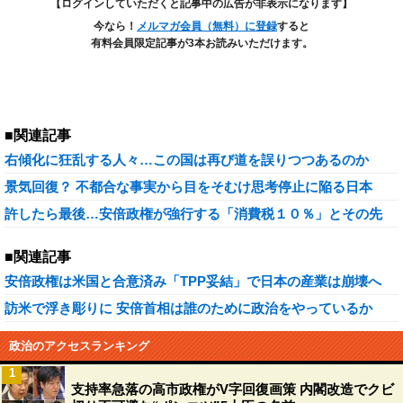
【ログインしていただくと記事中の広告が非表示になります】
今なら！
メルマガ会員（無料）に登録
すると
有料会員限定記事が3本お読みいただけます。
■関連記事
右傾化に狂乱する人々…この国は再び道を誤りつつあるのか
景気回復？ 不都合な事実から目をそむけ思考停止に陥る日本
許したら最後…安倍政権が強行する「消費税１０％」とその先
■関連記事
安倍政権は米国と合意済み「TPP妥結」で日本の産業は崩壊へ
訪米で浮き彫りに 安倍首相は誰のために政治をやっているか
政治のアクセスランキング
1
支持率急落の高市政権がV字回復画策 内閣改造でクビ