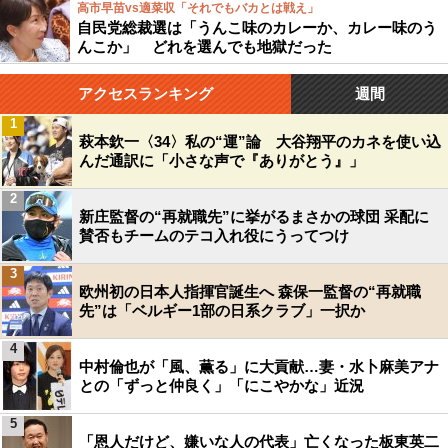
高市早苗vs適菜収「それでもバカとは戦え」
自民党総裁選は「うんこ味のカレーか、カレー味のう
んこか」 どれを選んでも地獄だった
アクセスランキング
週間
1
萩本欽一〈34〉私の“運”論 大谷翔平のカネを使い込
んだ通訳に「小さな声で『ありがとう』」
2
新庄監督の“再就職先”に挙がるまさかの球団 采配に
賛否もチームのテコ入れ役にうってつけ
3
欧州初の日本人指揮官誕生へ 森保一監督の“再就職
先”は「ベルギー1部の日系クラブ」一択か
4
中村倫也が「風、薫る」に大貢献…妻・水卜麻美アナ
との「ずっと仲良く」「にこやかな」近況
5
「恩人だけど、嫌いな人の代表」亡くなった板東英二