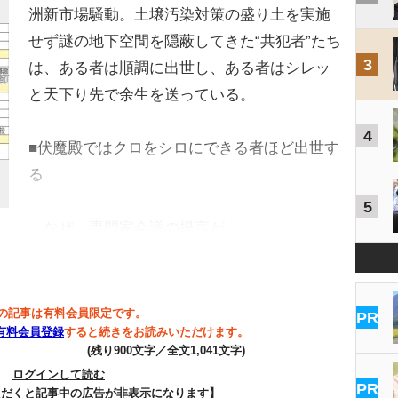
洲新市場騒動。土壌汚染対策の盛り土を実施
せず謎の地下空間を隠蔽してきた“共犯者”たち
3
は、ある者は順調に出世し、ある者はシレッ
と天下り先で余生を送っている。
4
■伏魔殿ではクロをシロにできる者ほど出世す
る
5
なぜ、専門家会議の提言が…
の記事は有料会員限定です。
PR
有料会員登録
すると続きをお読みいただけます。
(残り900文字／全文1,041文字)
ログインして読む
PR
ただくと記事中の広告が非表示になります】