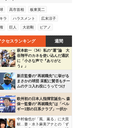
球
高市首相
板東英二
キラ
ハラスメント
広末涼子
権
巨人
大岩剛
ピアノ
アクセスランキング
週間
萩本欽一〈34〉私の“運”論 大
谷翔平のカネを使い込んだ通訳
に「小さな声で『ありがと
う』」
新庄監督の“再就職先”に挙がる
まさかの球団 采配に賛否もチー
ムのテコ入れ役にうってつけ
欧州初の日本人指揮官誕生へ 森
保一監督の“再就職先”は「ベル
ギー1部の日系クラブ」一択か
中村倫也が「風、薫る」に大貢
献…妻・水卜麻美アナとの「ず