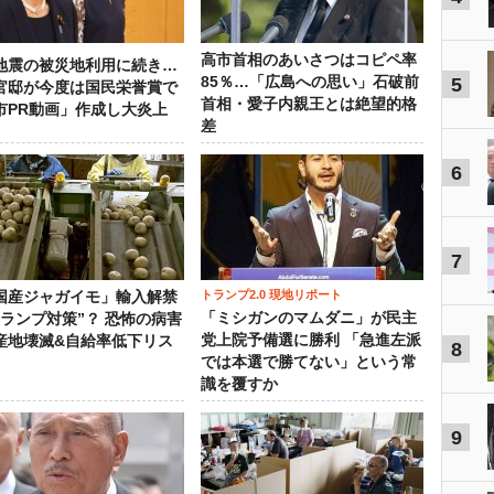
高市首相のあいさつはコピペ率
地震の被災地利用に続き…
85％…「広島への思い」石破前
5
官邸が今度は国民栄誉賞で
首相・愛子内親王とは絶望的格
市PR動画」作成し大炎上
差
6
7
トランプ2.0 現地リポート
国産ジャガイモ」輸入解禁
「ミシガンのマムダニ」が民主
トランプ対策”？ 恐怖の病害
党上院予備選に勝利 「急進左派
産地壊滅&自給率低下リス
8
では本選で勝てない」という常
識を覆すか
9