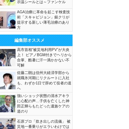
示温シールとは～ファンケル
AGA治療に革命を起こす検査技
術「スキャビジョン」銀クリが
提示する新しい薄毛治療のあり
方
編集部オススメ
高市首相“被災地利用PV”が大炎
上！ ピアノBGM付きでヘリから
合掌、酷暑に汗一滴かかない不
可解
佐藤二朗は信州大経済学部から
就職氷河期にリクルートに入社
も、わずか1日で辞めて役者の道
へ
強いショック状態の清水アキラ
に心配の声…子供を亡くした神
田正輝らもたどった遺族ケアの
道のり
石原プロ「炊き出しの流儀」 被
災地一番乗りがエラいわけでは