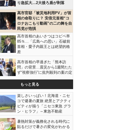
り急拡大…2大後ろ盾が剥落
高市官邸「被災地利用PV」が首
相の命取りに？ 安倍元首相“コ
ロナおこもり動画”の二の舞を自
民党が危惧
高市首相のあいさつはコピペ率
85％…「広島への思い」石破前
首相・愛子内親王とは絶望的格
差
高市首相の早過ぎた「熊本訪
問」の背景…震災から1週間たた
ず“視察強行”に批判殺到の案の定
もっと見る
楽しさいっぱい！北海道・ニセ
コで避暑の夏旅 絶景とアクティ
ビティが揃う「ニセコ東急 グラ
ン・ヒラフ」～東急不動産
暑熱対策が義務化される時代に
貼るだけで暑さの変化がわかる