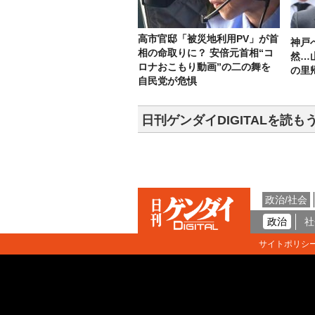
高市官邸「被災地利用PV」が首
神戸
相の命取りに？ 安倍元首相“コ
然…
ロナおこもり動画”の二の舞を
の里
自民党が危惧
日刊ゲンダイDIGITALを読も
政治/社会
政治
社
サイトポリシ