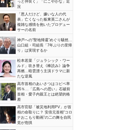
っと仲良く」「にこやかな」近
況
「恩人だけど、嫌いな人の代
表」亡くなった板東英二さんが
複雑な感情を抱いたプロデュー
サーの名前
神戸への“聖地帰還”めぐり騒然…
山口組・司組長「7年ぶりの里帰
り」は実現するか
松本若菜「ジュラシック・ワー
ルド」吹き替え《棒読み》論争
再燃…暗雲漂う主演ドラマに新
たな逆風
高市首相のあいさつはコピペ率
85％…「広島への思い」石破前
首相・愛子内親王とは絶望的格
差
高市官邸「被災地利用PV」が首
相の命取りに？ 安倍元首相“コロ
ナおこもり動画”の二の舞を自民
党が危惧