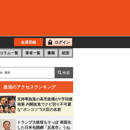
会員登録
ログイン
コラム一覧
著者一覧
書籍
紙面
政治のアクセスランキング
支持率急落の高市政権がV字回復
画策 内閣改造でクビ切り不可避
な“ポンコツ”5大臣の名前
トランプ大統領もそっぽ 表面化
した日米包囲網「反高市」うね