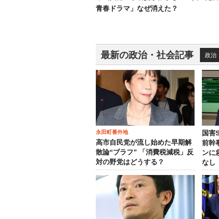
青春ドラマ」なぜ消えた？
最新の政治・社会記事
政治
永田町番外地
国害
高市自民党が流し始めた早期解
前幹
散論“ブラフ” 「消費税減税」反
ンに
対の野党はどうする？
なし