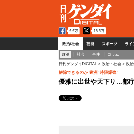
6.6万
18.5万
政治/社会
芸能
スポーツ
ライ
政治
社会
事件
コラム
日刊ゲンダイDIGITAL
政治・社会
政治
解除できるのか 豊洲“時限爆弾”
優雅に出世や天下り…都