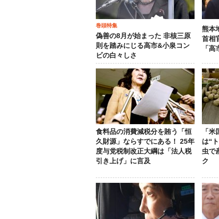
巻頭特集
熊本
偽善の8月が始まった 非核三原
首相
則を踏みにじる高市&小泉コン
「高
ビの白々しさ
食料品の消費減税分を賄う「恒
「米
久財源」ならすでにある！ 25年
は“
度与党税制改正大綱は「法人税
虫で
引き上げ」に言及
ク