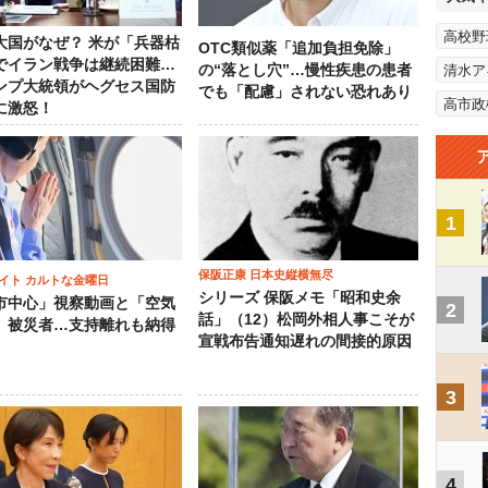
高校野
大国がなぜ？ 米が「兵器枯
OTC類似薬「追加負担免除」
でイラン戦争は継続困難…
の“落とし穴”…慢性疾患の患者
清水ア
ンプ大統領がヘグセス国防
でも「配慮」されない恐れあり
高市政
に激怒！
1
保阪正康 日本史縦横無尽
イト カルトな金曜日
シリーズ 保阪メモ「昭和史余
市中心」視察動画と「空気
2
話」（12）松岡外相人事こそが
」被災者…支持離れも納得
宣戦布告通知遅れの間接的原因
3
4