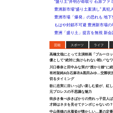
“盛り土”弁明が命取り 石原フ
豊洲新市場“盛り土案潰し” 真
豊洲市場「爆発」の恐れも 地
もはや封鎖不可避 豊洲新市場の
豊洲「盛り土」提言を無視 新
芸能
スポーツ
ライフ
高橋文哉にとって主演映画「ブルーロッ
優として“絶対に負けられない戦い”な
川口春奈と田中みな実の"授かり婚"に
有村架純&白石麻衣&黒田みゆ…交際状
切るタイミング
欲に忠実に目いっぱい楽しむ姿が、紅し
元プロレスの不思議な魅力
街歩き食べ歩きばかりの売れっ子芸人ば
才師はネタを見せてナンボじゃないの？
中山美穂の水着姿が懐かしい…夏の定番