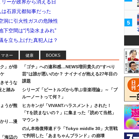
ァミリーが政界から消える日
犯人は石原元都知事だった
下空洞に引火性ガスの危険性
5
地下空間は“汚染水まみれ”
会議を立ち上げた真犯人は？
マネー
健康
BOOKS
ク」が俳
「ゴチ」への違和感…NEWS増田貴久の“すべり
ワケ
芸”は誰が悪いのか？ ナイナイが抱える27年目の
課題
続きそうな
況と踏み
シリーズ「ビートルズから学ぶ音楽理論」～「ブ
ルーノートって何？」
ょうが熊
ヒカキンが「VIVANTハラスメント」された！
「Tを読まないの？」に集まった「読めて当然」
マウント
かり…漫
のん本格復帰連ドラ「Tokyo middle 30」大苦戦
で判明した「あまちゃんブランド」の崩壊
「海辺の