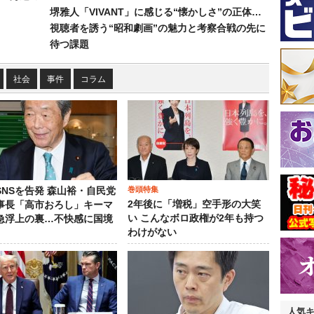
堺雅人「VIVANT」に感じる“懐かしさ”の正体…
視聴者を誘う“昭和劇画”の魅力と考察合戦の先に
待つ課題
社会
事件
コラム
巻頭特集
SNSを告発 森山裕・自民党
2年後に「増税」空手形の大笑
事長「高市おろし」キーマ
い こんなボロ政権が2年も持つ
急浮上の裏…不快感に国境
わけがない
人気