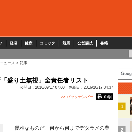
フ
経済
健康
コミック
競馬
公営競技
書籍
ニュース
記事
庁「盛り土無視」全責任者リスト
公開日：
2016/09/17 07:00
更新日：
2016/10/17 04:37
>> バックナンバー
印刷
1
優雅なものだ。何から何までデタラメの豊
2