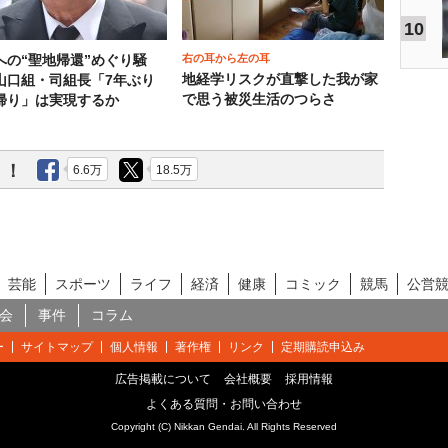
10
右の耳から左の耳
への“聖地帰還”めぐり騒
地経学リスクが直撃した我が家
山口組・司組長「7年ぶり
で思う被災生活のつらさ
帰り」は実現するか
う！
6.6万
18.5万
芸能
スポーツ
ライフ
経済
健康
コミック
競馬
公営
会
事件
コラム
ー
サイトマップ
個人情報
著作権
リンク
定期購読申込み
広告掲載について
会社概要
採用情報
よくある質問・お問い合わせ
Copyright (C) Nikkan Gendai. All Rights Reserved