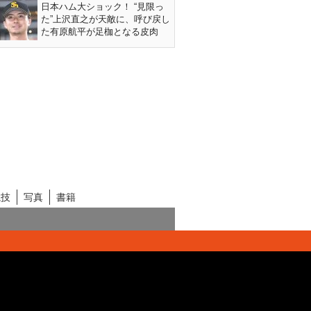
日本ハム大ショック！ “見限っ
た”上沢直之が天敵に、呼び戻し
た有原航平が足枷となる皮肉
競技
写真
書籍