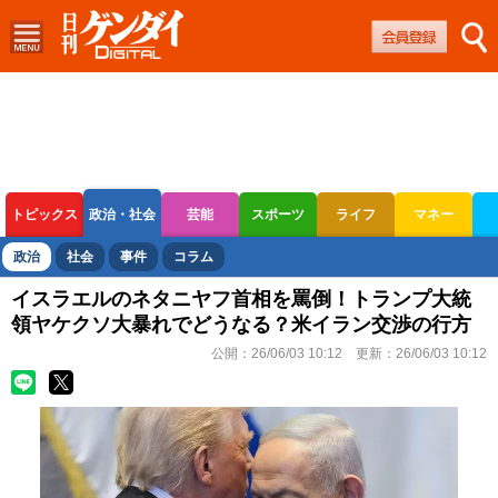
トピックス
政治・社会
芸能
スポーツ
ライフ
マネー
ボートレース
競輪
オートレース
政治
社会
事件
コラム
イスラエルのネタニヤフ首相を罵倒！トランプ大統
領ヤケクソ大暴れでどうなる？米イラン交渉の行方
公開：
26/06/03 10:12
更新：
26/06/03 10:12