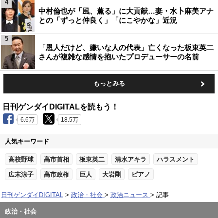
4
中村倫也が「風、薫る」に大貢献…妻・水卜麻美アナ
との「ずっと仲良く」「にこやかな」近況
5
「恩人だけど、嫌いな人の代表」亡くなった板東英二
さんが複雑な感情を抱いたプロデューサーの名前
もっとみる
日刊ゲンダイDIGITALを読もう！
6.6万
18.5万
人気キーワード
高校野球
高市首相
板東英二
清水アキラ
ハラスメント
広末涼子
高市政権
巨人
大岩剛
ピアノ
日刊ゲンダイDIGITAL
政治・社会
政治ニュース
記事
政治・社会