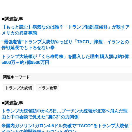
■関連記事
【もっと読む】病気なのは誰？「トランプ錯乱症候群」が映すア
メリカの異常事態
“最強老害”トランプ大統領やっぱり「TACO」炸裂…イランとの
停戦延長でも下ろせない拳
トランプ大統領が「くら寿司株」を購入した理由 購入額は約1億
5900万～約7億9500万円
関連キーワード
トランプ大統領
イラン攻撃
■関連記事
トランプ大統領訪中から5日…プーチン大統領が北京へ飛んだ理
由と中ロ会談で見えた“裏G2”の力関係
米国内ガソリン1ガロン4.5ドル突破で“TACO”るトランプ大統領
イランとの戦闘終結へカウントダウン