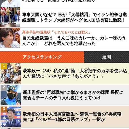
軍事大国がなぜ？ 米が「兵器枯渇」でイラン戦争は継
続困難…トランプ大統領がヘグセス国防長官に激怒！
高市早苗vs適菜収「それでもバカとは戦え」
自民党総裁選は「うんこ味のカレーか、カレー味のう
んこか」 どれを選んでも地獄だった
アクセスランキング
週間
1
萩本欽一〈34〉私の“運”論 大谷翔平のカネを使い込
んだ通訳に「小さな声で『ありがとう』」
2
新庄監督の“再就職先”に挙がるまさかの球団 采配に
賛否もチームのテコ入れ役にうってつけ
3
欧州初の日本人指揮官誕生へ 森保一監督の“再就職
先”は「ベルギー1部の日系クラブ」一択か