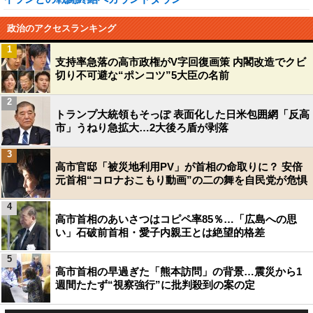
政治のアクセスランキング
1
支持率急落の高市政権がV字回復画策 内閣改造でクビ
切り不可避な“ポンコツ”5大臣の名前
2
トランプ大統領もそっぽ 表面化した日米包囲網「反高
市」うねり急拡大…2大後ろ盾が剥落
3
高市官邸「被災地利用PV」が首相の命取りに？ 安倍
元首相“コロナおこもり動画”の二の舞を自民党が危惧
4
高市首相のあいさつはコピペ率85％…「広島への思
い」石破前首相・愛子内親王とは絶望的格差
5
高市首相の早過ぎた「熊本訪問」の背景…震災から1
週間たたず“視察強行”に批判殺到の案の定