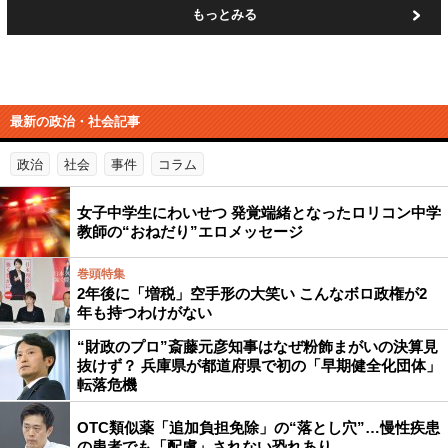
もっとみる
最新の政治・社会記事
政治
社会
事件
コラム
女子中学生にわいせつ 発覚端緒となったロリコン中学
教師の“おねだり”エロメッセージ
巻頭特集
2年後に「増税」空手形の大笑い こんなボロ政権が2
年も持つわけがない
“財政のプロ”斎藤元彦知事はなぜ粉飾まがいの決算見
抜けず？ 兵庫県が都道府県で初の「早期健全化団体」
転落危機
OTC類似薬「追加負担免除」の“落とし穴”…慢性疾患
の患者でも「配慮」されない恐れあり