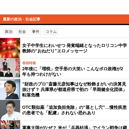
最新の政治・社会記事
政治
社会
事件
コラム
女子中学生にわいせつ 発覚端緒となったロリコン中学
教師の“おねだり”エロメッセージ
巻頭特集
2年後に「増税」空手形の大笑い こんなボロ政権が2
年も持つわけがない
“財政のプロ”斎藤元彦知事はなぜ粉飾まがいの決算見
抜けず？ 兵庫県が都道府県で初の「早期健全化団体」
転落危機
OTC類似薬「追加負担免除」の“落とし穴”…慢性疾患
の患者でも「配慮」されない恐れあり
軍事大国がなぜ？ 米が「兵器枯渇」でイラン戦争は継