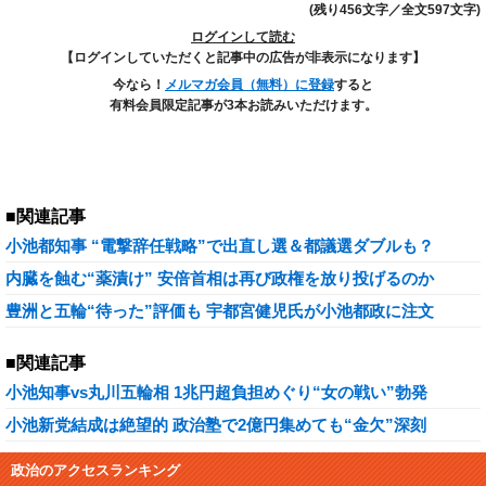
(残り456文字／全文597文字)
ログインして読む
【ログインしていただくと記事中の広告が非表示になります】
今なら！
メルマガ会員（無料）に登録
すると
有料会員限定記事が3本お読みいただけます。
■関連記事
小池都知事 “電撃辞任戦略”で出直し選＆都議選ダブルも？
内臓を蝕む“薬漬け” 安倍首相は再び政権を放り投げるのか
豊洲と五輪“待った”評価も 宇都宮健児氏が小池都政に注文
■関連記事
小池知事vs丸川五輪相 1兆円超負担めぐり“女の戦い”勃発
小池新党結成は絶望的 政治塾で2億円集めても“金欠”深刻
政治のアクセスランキング