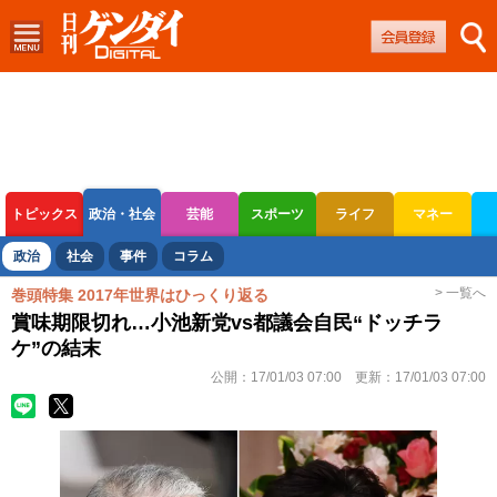
トピックス
政治・社会
芸能
スポーツ
ライフ
マネー
ボートレース
競輪
オートレース
政治
社会
事件
コラム
> 一覧へ
巻頭特集 2017年世界はひっくり返る
賞味期限切れ…小池新党vs都議会自民“ドッチラ
ケ”の結末
公開：
17/01/03 07:00
更新：
17/01/03 07:00