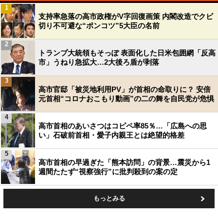
1
支持率急落の高市政権がV字回復画策 内閣改造でクビ
切り不可避な“ポンコツ”5大臣の名前
2
トランプ大統領もそっぽ 表面化した日米包囲網「反高
市」うねり急拡大…2大後ろ盾が剥落
3
高市官邸「被災地利用PV」が首相の命取りに？ 安倍
元首相“コロナおこもり動画”の二の舞を自民党が危惧
4
高市首相のあいさつはコピペ率85％…「広島への思
い」石破前首相・愛子内親王とは絶望的格差
5
高市首相の早過ぎた「熊本訪問」の背景…震災から1
週間たたず“視察強行”に批判殺到の案の定
もっとみる