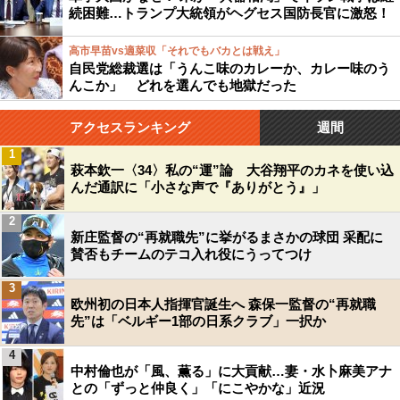
続困難…トランプ大統領がヘグセス国防長官に激怒！
高市早苗vs適菜収「それでもバカとは戦え」
自民党総裁選は「うんこ味のカレーか、カレー味のう
んこか」 どれを選んでも地獄だった
アクセスランキング
週間
1
萩本欽一〈34〉私の“運”論 大谷翔平のカネを使い込
んだ通訳に「小さな声で『ありがとう』」
2
新庄監督の“再就職先”に挙がるまさかの球団 采配に
賛否もチームのテコ入れ役にうってつけ
3
欧州初の日本人指揮官誕生へ 森保一監督の“再就職
先”は「ベルギー1部の日系クラブ」一択か
4
中村倫也が「風、薫る」に大貢献…妻・水卜麻美アナ
との「ずっと仲良く」「にこやかな」近況