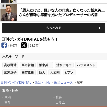
5
「恩人だけど、嫌いな人の代表」亡くなった板東英二
さんが複雑な感情を抱いたプロデューサーの名前
もっとみる
日刊ゲンダイDIGITALを読もう！
6.6万
18.5万
人気キーワード
高校野球
高市首相
板東英二
清水アキラ
ハラスメント
広末涼子
高市政権
巨人
大岩剛
ピアノ
日刊ゲンダイDIGITAL
政治・社会
政治ニュース
記事
政治・社会
政治
社会
事件
コラム