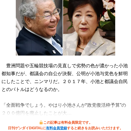
豊洲問題や五輪競技場の見直しで劣勢の色が濃かった小池
都知事だが、都議会の自公が決裂、公明が小池与党色を鮮明
にしたことで、ニンマリだ。２０１７年、小池と都議会自民
とのバトルはどうなるのか。
「全面戦争でしょう。やはり小池さんが“政党復活枠予算”の
２００億円を廃止したことが大…
この記事は有料会員限定です。
日刊ゲンダイDIGITALに
有料会員登録
すると続きをお読みいただけます。