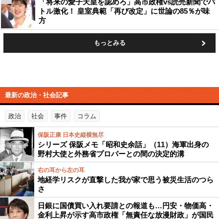
「将来の愛子天皇を認めろ」高市政権vs読売新聞でバ
トル激化！ 皇室典範「再び改定」に世論の85％が味
方
もっとみる
最新の政治・社会記事
政治
社会
事件
コラム
保阪正康 日本史縦横無尽
シリーズ 保阪メモ「昭和史余話」（11）海軍出身の
野村大使と外務省プロパーとの間の決定的溝
右の耳から左の耳
地経学リスクが直撃した我が家で思う被災生活のつら
さ
日銀に国債買い入れ要請との報道も…円安・物価高・
金利上昇が示す高市政権「無責任な放漫財政」が国民