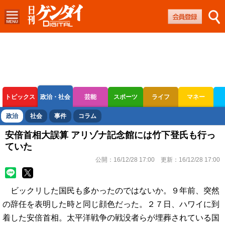
トピックス
政治・社会
芸能
スポーツ
ライフ
マネー
ボートレース
競輪
オートレース
政治
社会
事件
コラム
安倍首相大誤算 アリゾナ記念館には竹下登氏も行っ
ていた
公開：
16/12/28 17:00
更新：
16/12/28 17:00
ビックリした国民も多かったのではないか。９年前、突然
の辞任を表明した時と同じ顔色だった。２７日、ハワイに到
着した安倍首相。太平洋戦争の戦没者らが埋葬されている国