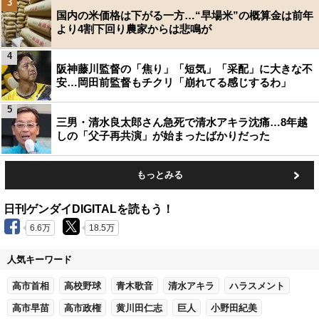
3
国内の米価格は下がる一方…“早場米”の概算金は前年
より4割下回り農家からは悲鳴が
4
阪神藤川監督の「焦り」「短気」「采配」に大きな不
安…岡田前監督もチクリ「崩れてる感じするわ」
5
三男・清水良太郎さん急死で清水アキラ沈痛…8年越
しの「父子再共演」が始まったばかりだった
もっとみる
日刊ゲンダイDIGITALを読もう！
6.6万
18.5万
人気キーワード
高市首相
高校野球
青木歌音
清水アキラ
ハラスメント
高市早苗
高市政権
黄川田仁志
巨人
小野田紀美