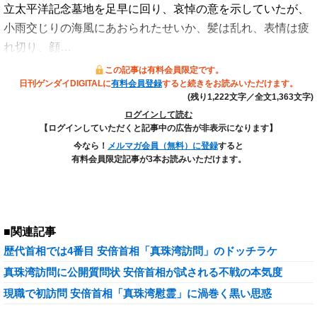
立太平洋記念墓地を足早に回り、哀悼の意を示していたが、
小雨交じりの海風にあおられたせいか、髪は乱れ、表情は疲
れ切り、顔…
この記事は有料会員限定です。
日刊ゲンダイDIGITALに
有料会員登録
すると続きをお読みいただけます。
(残り1,222文字／全文1,363文字)
ログインして読む
【ログインしていただくと記事中の広告が非表示になります】
今なら！
メルマガ会員（無料）に登録
すると
有料会員限定記事が3本お読みいただけます。
■関連記事
歴代首相では4番目 安倍首相「真珠湾訪問」のドッチラケ
真珠湾訪問に公開質問状 安倍首相が試される不戦の本気度
現職で初訪問 安倍首相「真珠湾慰霊」に渦巻く黒い思惑