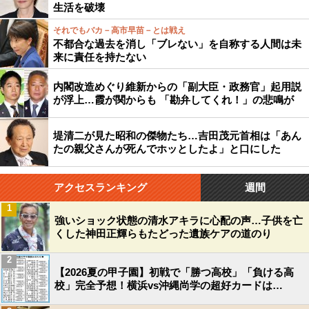
生活を破壊
それでもバカ－高市早苗－とは戦え
不都合な過去を消し「ブレない」を自称する人間は未
来に責任を持たない
内閣改造めぐり維新からの「副大臣・政務官」起用説
が浮上…霞が関からも 「勘弁してくれ！」の悲鳴が
堤清二が見た昭和の傑物たち…吉田茂元首相は「あん
たの親父さんが死んでホッとしたよ」と口にした
アクセスランキング
週間
1
強いショック状態の清水アキラに心配の声…子供を亡
くした神田正輝らもたどった遺族ケアの道のり
2
【2026夏の甲子園】初戦で「勝つ高校」「負ける高
校」完全予想！横浜vs沖縄尚学の超好カードは…