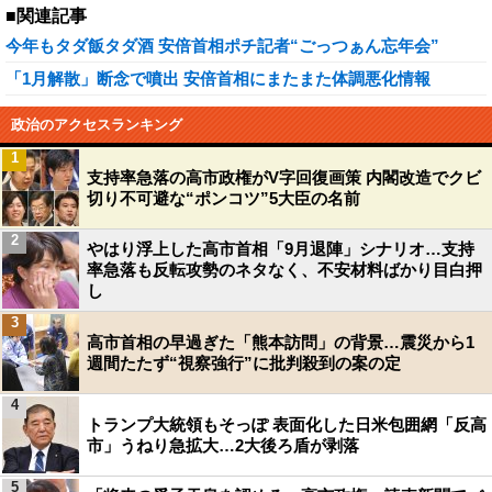
■関連記事
今年もタダ飯タダ酒 安倍首相ポチ記者“ごっつぁん忘年会”
「1月解散」断念で噴出 安倍首相にまたまた体調悪化情報
政治のアクセスランキング
1
支持率急落の高市政権がV字回復画策 内閣改造でクビ
切り不可避な“ポンコツ”5大臣の名前
2
やはり浮上した高市首相「9月退陣」シナリオ…支持
率急落も反転攻勢のネタなく、不安材料ばかり目白押
し
3
高市首相の早過ぎた「熊本訪問」の背景…震災から1
週間たたず“視察強行”に批判殺到の案の定
4
トランプ大統領もそっぽ 表面化した日米包囲網「反高
市」うねり急拡大…2大後ろ盾が剥落
5