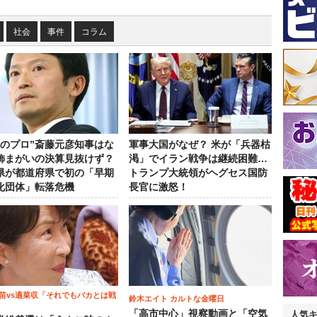
社会
事件
コラム
政のプロ”斎藤元彦知事はな
軍事大国がなぜ？ 米が「兵器枯
飾まがいの決算見抜けず？
渇」でイラン戦争は継続困難…
県が都道府県で初の「早期
トランプ大統領がヘグセス国防
化団体」転落危機
長官に激怒！
苗vs適菜収「それでもバカとは戦
鈴木エイト カルトな金曜日
「高市中心」視察動画と「空気
人気