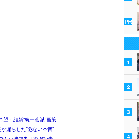
PR
1
2
3
希望・維新“統一会派”画策
が漏らした“危ない本音”
4
政でも小池知事「退場勧告」