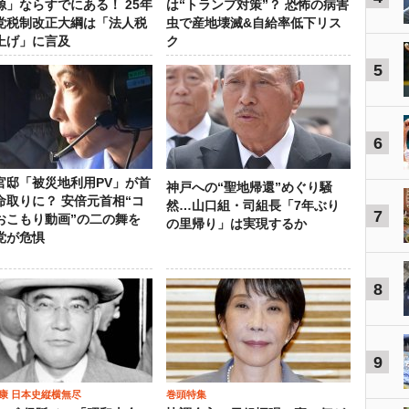
源」ならすでにある！ 25年
は“トランプ対策”？ 恐怖の病害
党税制改正大綱は「法人税
虫で産地壊滅&自給率低下リス
上げ」に言及
ク
5
6
官邸「被災地利用PV」が首
神戸への“聖地帰還”めぐり騒
命取りに？ 安倍元首相“コ
然…山口組・司組長「7年ぶり
7
おこもり動画”の二の舞を
の里帰り」は実現するか
党が危惧
8
9
康 日本史縦横無尽
巻頭特集