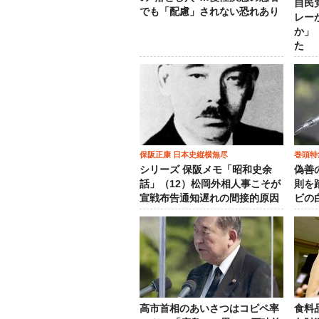
自民
でも「配慮」されない恐れあり
レー
か」
た
保阪正康 日本史縦横無尽
巻頭特
シリーズ 保阪メモ「昭和史余
偽善
話」（12）松岡外相人事こそが
則を
宣戦布告通知遅れの間接的原因
ビの
高市首相のあいさつはコピペ率
食料