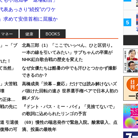
代表あっさり“続投”のワケ
力」求めて安倍首相に屈服か
5
マネー
健康
BOOKS
」～「ブ
北島三郎（1）「ここでいっぺん、ひと区切り。
一本の線を引いてみたい」サブちゃんの卒業が
NHK紅白歌合戦の歴史を変えた
れた！
て当然」
なぜ女優たちは酷暑の中でも汗ひとつかかず撮影
できるのか？
30」大苦戦
高橋成美「渋幕→慶応」だけでは読み解けないズ
壊
バ抜けた回転の速さ 世界選手権ペアで日本人初の
銅メダル
”の正体…
合戦の先に
『ドント・パス・ミー・バイ』「見捨てないで」
の歌詞に込められたリンゴの予言
道 引退後
（69）慢性の喘息発作で緊急入院。酸素吸入、点
復帰の可
滴、投薬の最晩年