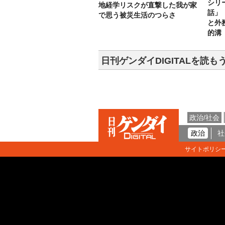
シリ
地経学リスクが直撃した我が家
話」
で思う被災生活のつらさ
と外
的溝
日刊ゲンダイDIGITALを読も
政治/社会
政治
社
サイトポリシ