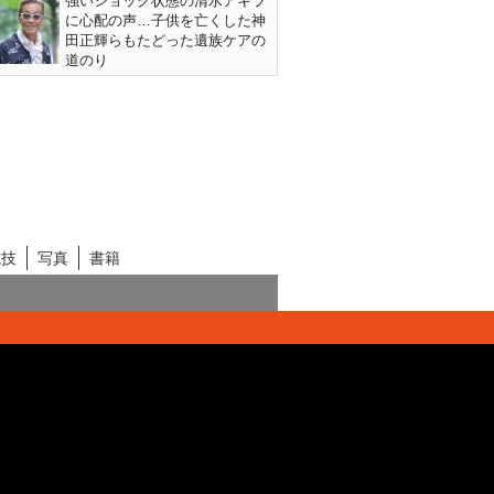
強いショック状態の清水アキラ
に心配の声…子供を亡くした神
田正輝らもたどった遺族ケアの
道のり
競技
写真
書籍