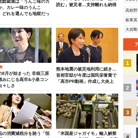
党総裁選は「うんこ味のカ
読む」被災者…支持離れも納得
か、カレー味のうんこ
高校野
 どれを選んでも地獄だっ
板東英
大岩剛
1
集
熊本地震の被災地利用に続き…
の8月が始まった 非核三原
首相官邸が今度は国民栄誉賞で
踏みにじる高市&小泉コン
「高市PR動画」作成し大炎上
白々しさ
2
3
品の消費減税分を賄う「恒
「米国産ジャガイモ」輸入解禁
4