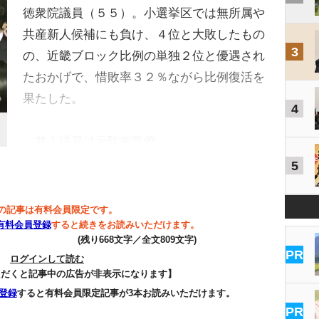
徳衆院議員（５５）。小選挙区では無所属や
共産新人候補にも負け、４位と大敗したもの
3
の、近畿ブロック比例の単独２位と優遇され
たおかげで、惜敗率３２％ながら比例復活を
果たした。
4
井上議員は元防衛官僚…
5
の記事は有料会員限定です。
有料会員登録
すると続きをお読みいただけます。
(残り668文字／全文809文字)
PR
ログインして読む
ただくと記事中の広告が非表示になります】
登録
すると有料会員限定記事が3本お読みいただけます。
PR