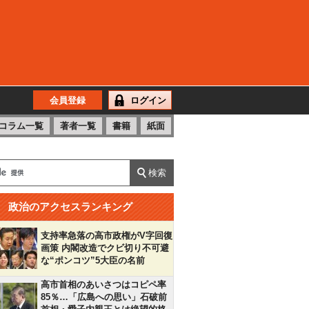
会員登録
ログイン
コラム一覧
著者一覧
書籍
紙面
政治のアクセスランキング
支持率急落の高市政権がV字回復
画策 内閣改造でクビ切り不可避
な“ポンコツ”5大臣の名前
高市首相のあいさつはコピペ率
85％…「広島への思い」石破前