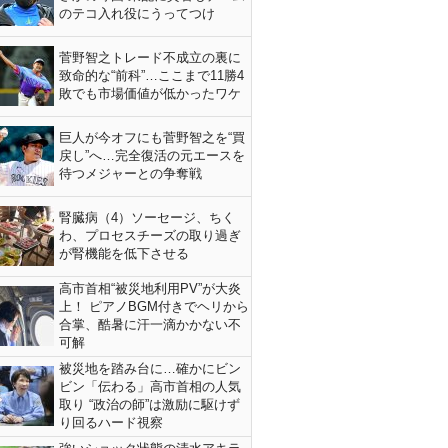
のテコ入れ役にうってつけ
菅野智之トレード不成立の裏に
致命的な“前科”…ここまで11勝4
敗でも市場価値が低かったワケ
巨人が今オフにも菅野智之を“買
戻し”へ…完全復活の元エースを
待つメジャーとの争奪戦
腎臓病（4）ソーセージ、ちく
わ、プロセスチーズの取り過ぎ
が腎機能を低下させる
高市首相“被災地利用PV”が大炎
上！ ピアノBGM付きでヘリから
合掌、酷暑に汗一滴かかない不
可解
被災地を踏み台に…確かにビン
ビン「伝わる」高市首相の人気
取り “政治の師”は激励に駆けず
り回るハード視察