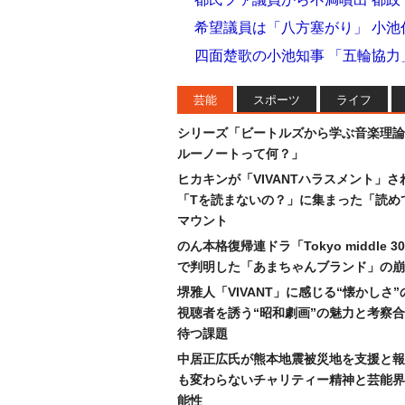
希望議員は「八方塞がり」 小池
四面楚歌の小池知事 「五輪協
芸能
スポーツ
ライフ
シリーズ「ビートルズから学ぶ音楽理論
ルーノートって何？」
ヒカキンが「VIVANTハラスメント」さ
「Tを読まないの？」に集まった「読め
マウント
のん本格復帰連ドラ「Tokyo middle 
で判明した「あまちゃんブランド」の崩
堺雅人「VIVANT」に感じる“懐かしさ
視聴者を誘う“昭和劇画”の魅力と考察
待つ課題
中居正広氏が熊本地震被災地を支援と報
も変わらないチャリティー精神と芸能界
能性