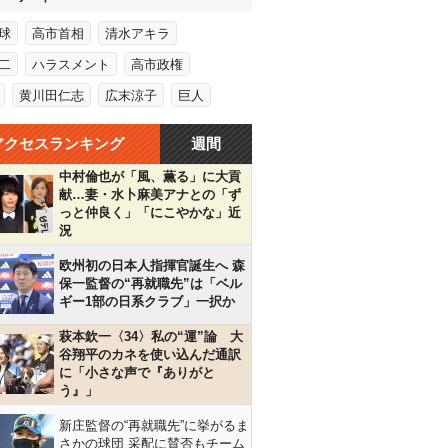
球
高市首相
清水アキラ
二
ハラスメント
高市政権
黄川田仁志
広末涼子
巨人
アクセスランキング
週間
中村倫也が「風、薫る」に大貢
献…妻・水卜麻美アナとの「ず
っと仲良く」「にこやかな」近
況
欧州初の日本人指揮官誕生へ 森
保一監督の“再就職先”は「ベル
ギー1部の日系クラブ」一択か
萩本欽一〈34〉私の“運”論 大
谷翔平のカネを使い込んだ通訳
に「小さな声で『ありがと
う』」
新庄監督の“再就職先”に挙がるま
さかの球団 采配に賛否もチーム