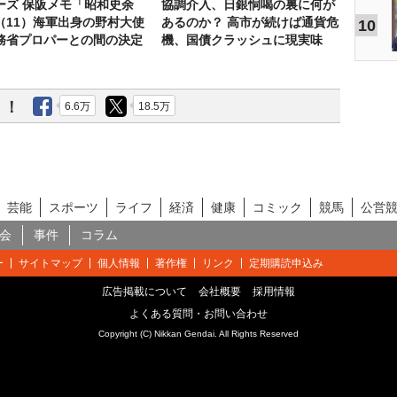
ーズ 保阪メモ「昭和史余
協調介入、日銀恫喝の裏に何が
（11）海軍出身の野村大使
あるのか？ 高市が続けば通貨危
10
務省プロパーとの間の決定
機、国債クラッシュに現実味
う！
6.6万
18.5万
芸能
スポーツ
ライフ
経済
健康
コミック
競馬
公営
会
事件
コラム
ー
サイトマップ
個人情報
著作権
リンク
定期購読申込み
広告掲載について
会社概要
採用情報
よくある質問・お問い合わせ
Copyright (C) Nikkan Gendai. All Rights Reserved