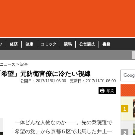
フ
経済
健康
コミック
競馬
公営競技
書籍
ニュース
記事
「希望」元防衛官僚に冷たい視線
公開日：
2017/11/01 06:00
更新日：
2017/11/01 06:00
印刷
1
一体どんな人物なのか――。先の衆院選で
「希望の党」から京都５区で出馬した井上一
2