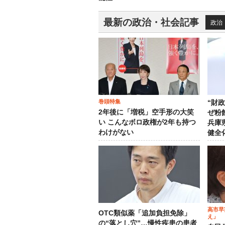
最新の政治・社会記事
政治
巻頭特集
“財
2年後に「増税」空手形の大笑
ぜ粉
い こんなボロ政権が2年も持つ
兵庫
わけがない
健全
高市早
OTC類似薬「追加負担免除」
え」
の“落とし穴”…慢性疾患の患者