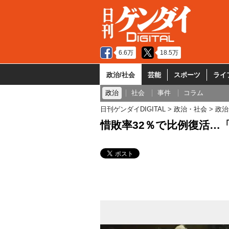
6.6万
18.5万
政治/社会
芸能
スポーツ
ライ
政治
社会
事件
コラム
日刊ゲンダイDIGITAL
政治・社会
政治
惜敗率32％で比例復活…