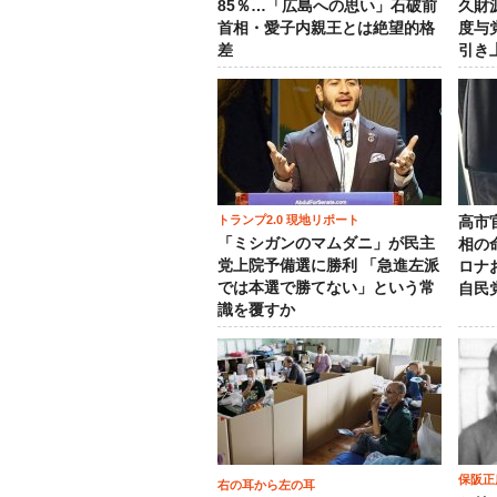
85％…「広島への思い」石破前
久財
首相・愛子内親王とは絶望的格
度与
差
引き
トランプ2.0 現地リポート
高市
「ミシガンのマムダニ」が民主
相の
党上院予備選に勝利 「急進左派
ロナ
では本選で勝てない」という常
自民
識を覆すか
保阪正
右の耳から左の耳