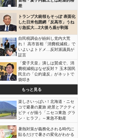
首相・愛子内親王とは絶望的格
差
トランプ大統領もそっぽ 表面化
した日米包囲網「反高市」うね
り急拡大…2大後ろ盾が剥落
自民税調会が紛糾し党内大荒
れ！ 高市首相「消費税減税」で
いよいよトドメ…反対派議員が
証言
「愛子天皇」潰しは賛成で、消
費税減税はなぜ反対？ 玉木国民
民主の「公約違反」がネットで
袋叩き
もっと見る
楽しさいっぱい！北海道・ニセ
コで避暑の夏旅 絶景とアクティ
ビティが揃う「ニセコ東急 グラ
ン・ヒラフ」～東急不動産
暑熱対策が義務化される時代に
貼るだけで暑さの変化がわかる