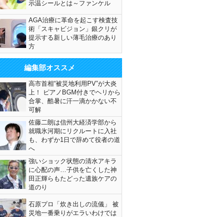
示温シールとは～ファンケル
AGA治療に革命を起こす検査技
術「スキャビジョン」銀クリが
提示する新しい薄毛治療のあり
方
編集部オススメ
高市首相“被災地利用PV”が大炎
上！ ピアノBGM付きでヘリから
合掌、酷暑に汗一滴かかない不
可解
佐藤二朗は信州大経済学部から
就職氷河期にリクルートに入社
も、わずか1日で辞めて役者の道
へ
強いショック状態の清水アキラ
に心配の声…子供を亡くした神
田正輝らもたどった遺族ケアの
道のり
石原プロ「炊き出しの流儀」 被
災地一番乗りがエラいわけでは