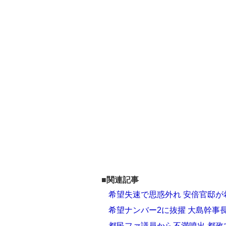
■関連記事
希望失速で思惑外れ 安倍官邸が
希望ナンバー2に抜擢 大島幹事長
都民ファ議員から不満噴出 都